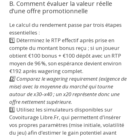
B. Comment évaluer la valeur réelle
d’une offre promotionnelle
Le calcul du rendement passe par trois étapes
essentielles :
1️⃣ Déterminez le RTP effectif après prise en
compte du montant bonus reçu ; si un joueur
obtient €100 bonus + €100 dépôt avec un RTP
moyen de 96 %, son espérance devient environ
€192 après wagering complet.
2️⃣ Comparez le wagering requirement (exigence de
mise) avec la moyenne du marché qui tourne
autour de x30–x40 ; un x20 représente donc une
offre nettement supérieure.
3️⃣ Utilisez les simulateurs disponibles sur
Covoiturage Libre.Fr, qui permettent d’insérer
vos propres paramètres (mise initiale, volatilité
du jeu) afin d’estimer le gain potentiel avant