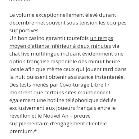
Le volume exceptionnellement élevé durant
décembre met souvent sous tension les équipes
supportives.
Un bon casino garantit toutefois
un temps
moyen d’attente inférieur à deux minutes
via
chat live multilingue incluant évidemment une
option française disponible dès minuit heure
locale afin que même ceux qui jouent tard dans
la nuit puissent obtenir assistance instantanée.
Des tests menés par Covoiturage Libre.Fr
montrent que certains sites maintiennent
également une hotline téléphonique dédiée
exclusivement aux joueurs français entre le
réveillon et le Nouvel An – preuve
supplémentaire d’engagement clientèle
premium.*