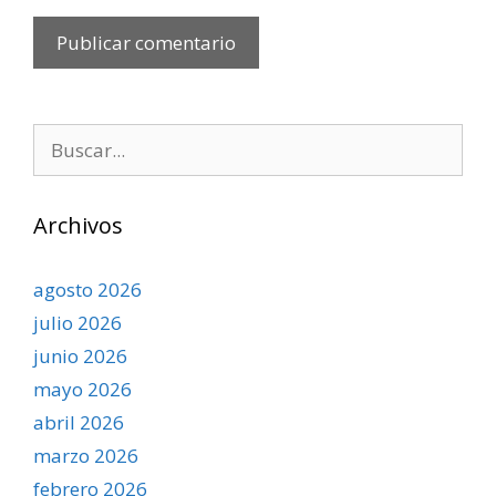
Buscar:
Archivos
agosto 2026
julio 2026
junio 2026
mayo 2026
abril 2026
marzo 2026
febrero 2026