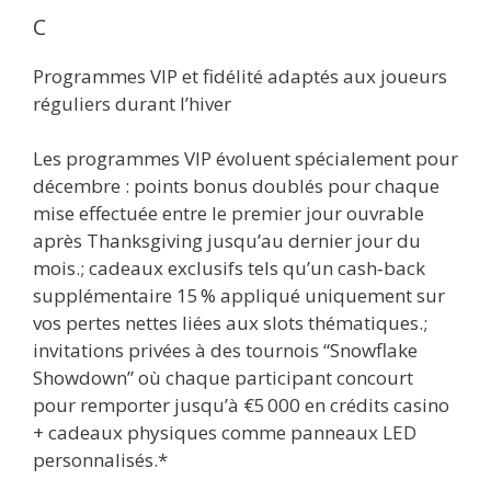
C
Programmes VIP et fidélité adaptés aux joueurs
réguliers durant l’hiver
Les programmes VIP évoluent spécialement pour
décembre : points bonus doublés pour chaque
mise effectuée entre le premier jour ouvrable
après Thanksgiving jusqu’au dernier jour du
mois.; cadeaux exclusifs tels qu’un cash‑back
supplémentaire 15 % appliqué uniquement sur
vos pertes nettes liées aux slots thématiques.;
invitations privées à des tournois “Snowflake
Showdown” où chaque participant concourt
pour remporter jusqu’à €5 000 en crédits casino
+ cadeaux physiques comme panneaux LED
personnalisés.*