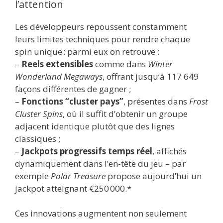
l’attention
Les développeurs repoussent constamment
leurs limites techniques pour rendre chaque
spin unique ; parmi eux on retrouve :
–
Reels extensibles
comme dans
Winter
Wonderland Megaways
, offrant jusqu’à 117 649
façons différentes de gagner ;
–
Fonctions “cluster pays”
, présentes dans
Frost
Cluster Spins
, où il suffit d’obtenir un groupe
adjacent identique plutôt que des lignes
classiques ;
–
Jackpots progressifs temps réel
, affichés
dynamiquement dans l’en-tête du jeu – par
exemple
Polar Treasure
propose aujourd’hui un
jackpot atteignant €250 000.*
Ces innovations augmentent non seulement