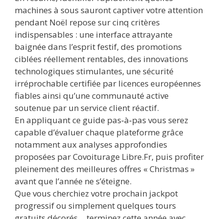
machines à sous sauront captiver votre attention
pendant Noël repose sur cinq critères
indispensables : une interface attrayante
baignée dans l’esprit festif, des promotions
ciblées réellement rentables, des innovations
technologiques stimulantes, une sécurité
irréprochable certifiée par licences européennes
fiables ainsi qu’une communauté active
soutenue par un service client réactif.
En appliquant ce guide pas‑à‑pas vous serez
capable d’évaluer chaque plateforme grâce
notamment aux analyses approfondies
proposées par Covoiturage Libre.Fr, puis profiter
pleinement des meilleures offres « Christmas »
avant que l’année ne s’éteigne.
Que vous cherchiez votre prochain jackpot
progressif ou simplement quelques tours
gratuits décorés… terminez cette année avec