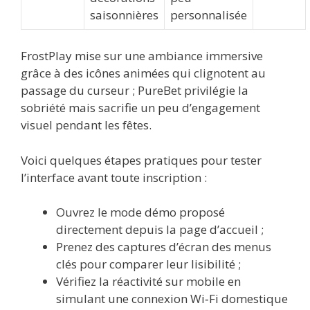
saisonnières
personnalisée
FrostPlay mise sur une ambiance immersive
grâce à des icônes animées qui clignotent au
passage du curseur ; PureBet privilégie la
sobriété mais sacrifie un peu d’engagement
visuel pendant les fêtes.
Voici quelques étapes pratiques pour tester
l’interface avant toute inscription :
Ouvrez le mode démo proposé
directement depuis la page d’accueil ;
Prenez des captures d’écran des menus
clés pour comparer leur lisibilité ;
Vérifiez la réactivité sur mobile en
simulant une connexion Wi‑Fi domestique