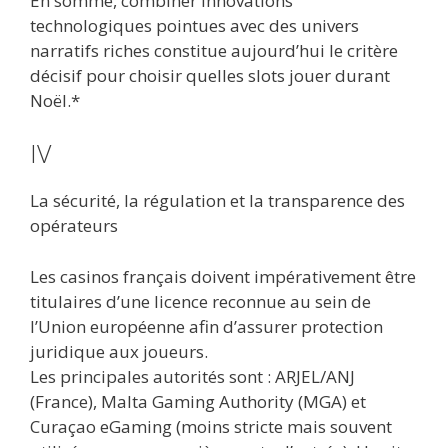
En somme, combiner innovations
technologiques pointues avec des univers
narratifs riches constitue aujourd’hui le critère
décisif pour choisir quelles slots jouer durant
Noël.*
IV
La sécurité, la régulation et la transparence des
opérateurs
Les casinos français doivent impérativement être
titulaires d’une licence reconnue au sein de
l’Union européenne afin d’assurer protection
juridique aux joueurs.
Les principales autorités sont : ARJEL/ANJ
(France), Malta Gaming Authority (MGA) et
Curaçao eGaming (moins stricte mais souvent