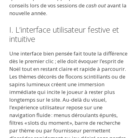
conseils lors de vos sessions de
cash out
avant la
nouvelle année.
I. L’interface utilisateur festive et
intuitive
Une interface bien pensée fait toute la différence
dès le premier clic ; elle doit évoquer l’esprit de
Noël tout en restant claire et rapide à parcourir.
Les thèmes décorés de flocons scintillants ou de
sapins lumineux créent une immersion
immédiate qui incite le joueur à rester plus
longtemps sur le site. Au-delà du visuel,
l’expérience utilisateur repose sur une
navigation fluide : menus déroulants épurés,
filtres « slots du moment », barre de recherche
par thème ou par fournisseur permettent