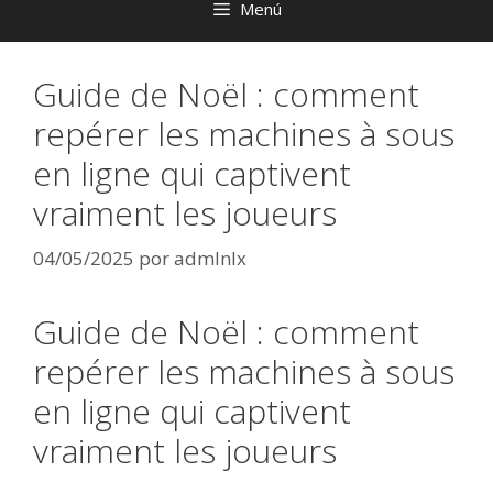
Menú
Guide de Noël : comment
repérer les machines à sous
en ligne qui captivent
vraiment les joueurs
04/05/2025
por
admlnlx
Guide de Noël : comment
repérer les machines à sous
en ligne qui captivent
vraiment les joueurs