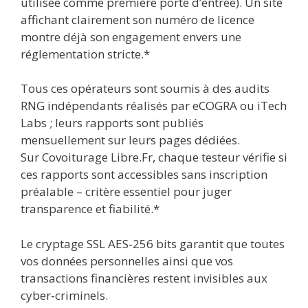
utilisée comme première porte d’entrée). Un site
affichant clairement son numéro de licence
montre déjà son engagement envers une
réglementation stricte.*
Tous ces opérateurs sont soumis à des audits
RNG indépendants réalisés par eCOGRA ou iTech
Labs ; leurs rapports sont publiés
mensuellement sur leurs pages dédiées.
Sur Covoiturage Libre.Fr, chaque testeur vérifie si
ces rapports sont accessibles sans inscription
préalable – critère essentiel pour juger
transparence et fiabilité.*
Le cryptage SSL AES‑256 bits garantit que toutes
vos données personnelles ainsi que vos
transactions financières restent invisibles aux
cyber‑criminels.