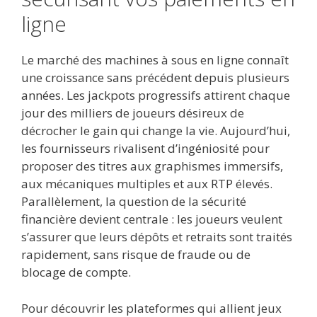
ligne
Le marché des machines à sous en ligne connaît
une croissance sans précédent depuis plusieurs
années. Les jackpots progressifs attirent chaque
jour des milliers de joueurs désireux de
décrocher le gain qui change la vie. Aujourd’hui,
les fournisseurs rivalisent d’ingéniosité pour
proposer des titres aux graphismes immersifs,
aux mécaniques multiples et aux RTP élevés.
Parallèlement, la question de la sécurité
financière devient centrale : les joueurs veulent
s’assurer que leurs dépôts et retraits sont traités
rapidement, sans risque de fraude ou de
blocage de compte.
Pour découvrir les plateformes qui allient jeux