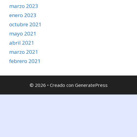
marzo 2023
enero 2023
octubre 2021
mayo 2021
abril 2021
marzo 2021
febrero 2021
© 2026
• Creado con
GeneratePress