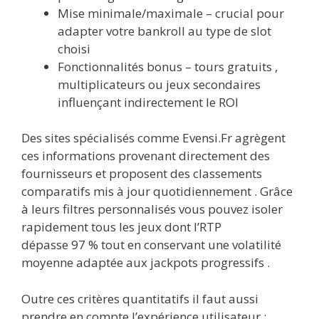
Mise minimale/maximale – crucial pour
adapter votre bankroll au type de slot
choisi
Fonctionnalités bonus – tours gratuits ,
multiplicateurs ou jeux secondaires
influençant indirectement le ROI
Des sites spécialisés comme Evensi.Fr agrègent
ces informations provenant directement des
fournisseurs et proposent des classements
comparatifs mis à jour quotidiennement . Grâce
à leurs filtres personnalisés vous pouvez isoler
rapidement tous les jeux dont l’RTP
dépasse 97 % tout en conservant une volatilité
moyenne adaptée aux jackpots progressifs .
Outre ces critères quantitatifs il faut aussi
prendre en compte l’expérience utilisateur :