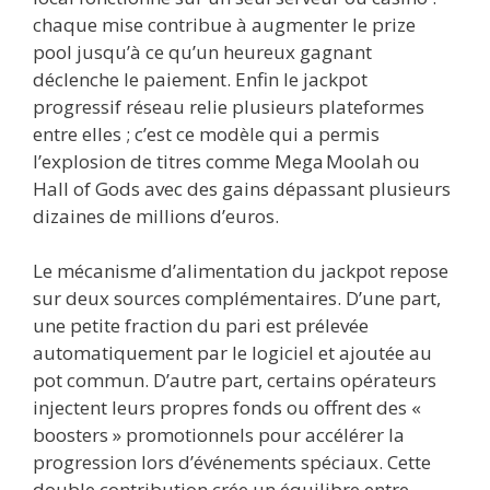
chaque mise contribue à augmenter le prize
pool jusqu’à ce qu’un heureux gagnant
déclenche le paiement. Enfin le jackpot
progressif réseau relie plusieurs plateformes
entre elles ; c’est ce modèle qui a permis
l’explosion de titres comme Mega Moolah ou
Hall of Gods avec des gains dépassant plusieurs
dizaines de millions d’euros.
Le mécanisme d’alimentation du jackpot repose
sur deux sources complémentaires. D’une part,
une petite fraction du pari est prélevée
automatiquement par le logiciel et ajoutée au
pot commun. D’autre part, certains opérateurs
injectent leurs propres fonds ou offrent des «
boosters » promotionnels pour accélérer la
progression lors d’événements spéciaux. Cette
double contribution crée un équilibre entre