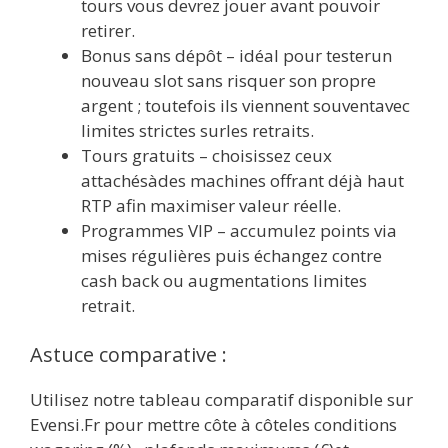
tours vous devrez jouer avant pouvoir
retirer.
Bonus sans dépôt – idéal pour testerun
nouveau slot sans risquer son propre
argent ; toutefois ils viennent souventavec
limites strictes surles retraits.
Tours gratuits – choisissez ceux
attachésàdes machines offrant déjà haut
RTP afin maximiser valeur réelle.
Programmes VIP – accumulez points via
mises régulières puis échangez contre
cash back ou augmentations limites
retrait.
Astuce comparative :
Utilisez notre tableau comparatif disponible sur
Evensi.Fr pour mettre côte à côteles conditions