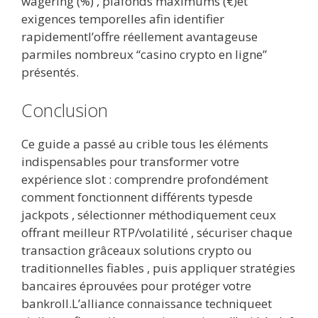
wagering (%) , plafonds maximums (€)et
exigences temporelles afin identifier
rapidementl’offre réellement avantageuse
parmiles nombreux “casino crypto en ligne”
présentés.
Conclusion
Ce guide a passé au crible tous les éléments
indispensables pour transformer votre
expérience slot : comprendre profondément
comment fonctionnent différents typesde
jackpots , sélectionner méthodiquement ceux
offrant meilleur RTP/volatilité , sécuriser chaque
transaction grâceaux solutions crypto ou
traditionnelles fiables , puis appliquer stratégies
bancaires éprouvées pour protéger votre
bankroll.L’alliance connaissance techniqueet