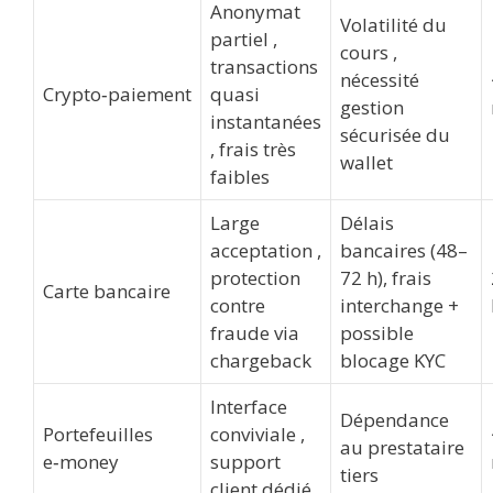
Anonymat
Volatilité du
partiel ,
cours ,
transactions
nécessité
Crypto‑paiement
quasi
gestion
instantanées
sécurisée du
, frais très
wallet
faibles
Large
Délais
acceptation ,
bancaires (48–
protection
72 h), frais
Carte bancaire
contre
interchange +
fraude via
possible
chargeback
blocage KYC
Interface
Dépendance
Portefeuilles
conviviale ,
au prestataire
e‑money
support
tiers
client dédié