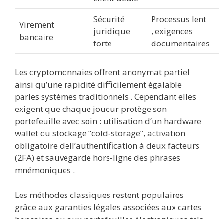
Sécurité
Processus lent
Virement
juridique
, exigences
bancaire
forte
documentaires
Les cryptomonnaies offrent anonymat partiel
ainsi qu’une rapidité difficilement égalable
parles systèmes traditionnels . Cependant elles
exigent que chaque joueur protège son
portefeuille avec soin : utilisation d’un hardware
wallet ou stockage “cold‑storage”, activation
obligatoire dell’authentification à deux facteurs
(2FA) et sauvegarde hors‑ligne des phrases
mnémoniques .
Les méthodes classiques restent populaires
grâce aux garanties légales associées aux cartes