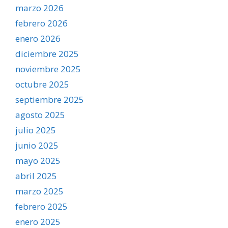
marzo 2026
febrero 2026
enero 2026
diciembre 2025
noviembre 2025
octubre 2025
septiembre 2025
agosto 2025
julio 2025
junio 2025
mayo 2025
abril 2025
marzo 2025
febrero 2025
enero 2025