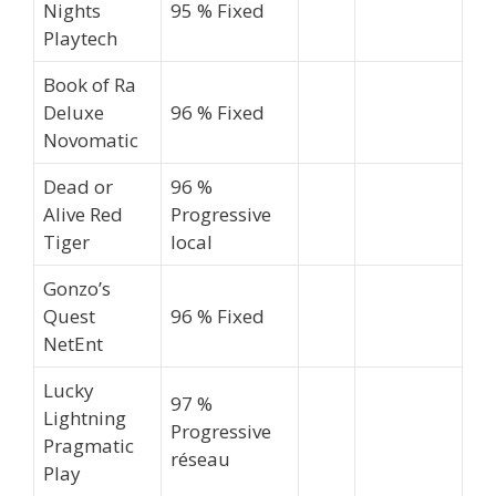
Nights
95 % Fixed
Playtech
Book of Ra
Deluxe
96 % Fixed
Novomatic
Dead or
96 %
Alive Red
Progressive
Tiger
local
Gonzo’s
Quest
96 % Fixed
NetEnt
Lucky
97 %
Lightning
Progressive
Pragmatic
réseau
Play