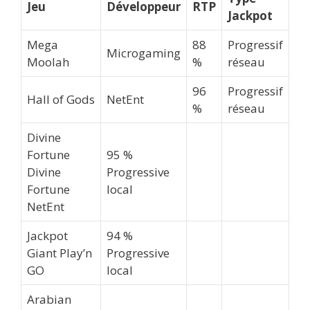
Jeu
Développeur
RTP
Jackpot
Mega
88
Progressif
Microgaming
Moolah
%
réseau
96
Progressif
Hall of Gods
NetEnt
%
réseau
Divine
Fortune
95 %
Divine
Progressive
Fortune
local
NetEnt
Jackpot
94 %
Giant Play’n
Progressive
GO
local
Arabian