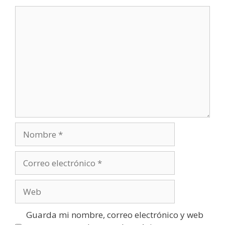
Comentario
Nombre
Correo
electrónico
Web
Guarda mi nombre, correo electrónico y web