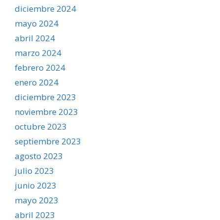
diciembre 2024
mayo 2024
abril 2024
marzo 2024
febrero 2024
enero 2024
diciembre 2023
noviembre 2023
octubre 2023
septiembre 2023
agosto 2023
julio 2023
junio 2023
mayo 2023
abril 2023