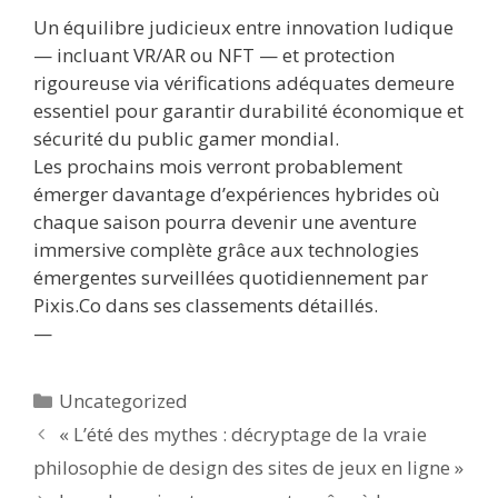
Un équilibre judicieux entre innovation ludique
— incluant VR/AR ou NFT — et protection
rigoureuse via vérifications adéquates demeure
essentiel pour garantir durabilité économique et
sécurité du public gamer mondial.
Les prochains mois verront probablement
émerger davantage d’expériences hybrides où
chaque saison pourra devenir une aventure
immersive complète grâce aux technologies
émergentes surveillées quotidiennement par
Pixis.Co dans ses classements détaillés.
—
Categorías
Uncategorized
« L’été des mythes : décryptage de la vraie
philosophie de design des sites de jeux en ligne »