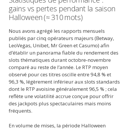
gains vs pertes pendant la saison
Halloween (≈ 310 mots)
Nous avons agrégé les rapports mensuels
publiés par cinq opérateurs majeurs (Betway,
LeoVegas, Unibet, Mr Green et Casumo) afin
d’établir un panorama fiable du rendement des
slots thématiques durant octobre‑novembre
comparé au reste de l’année. Le RTP moyen
observé pour ces titres oscille entre 94,8 % et
96,3 %, légèrement inférieur aux slots standards
dont le RTP avoisine généralement 96,5 % ; cela
reflète une volatilité accrue conçue pour offrir
des jackpots plus spectaculaires mais moins
fréquents.
En volume de mises, la période Halloween