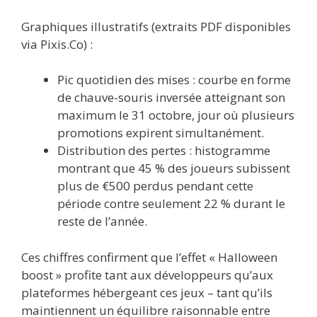
Graphiques illustratifs (extraits PDF disponibles
via Pixis.Co) :
Pic quotidien des mises : courbe en forme
de chauve-souris inversée atteignant son
maximum le 31 octobre, jour où plusieurs
promotions expirent simultanément.
Distribution des pertes : histogramme
montrant que 45 % des joueurs subissent
plus de €500 perdus pendant cette
période contre seulement 22 % durant le
reste de l’année.
Ces chiffres confirment que l’effet « Halloween
boost » profite tant aux développeurs qu’aux
plateformes hébergeant ces jeux – tant qu’ils
maintiennent un équilibre raisonnable entre