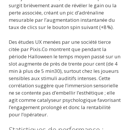
surgit brièvement avant de révéler le gain ou la
perte associée, créant un pic d’adrénaline
mesurable par l’augmentation instantanée du
taux de clics sur le bouton spin suivant (+8 %).
Des études UX menées par une société tierce
citée par Pixis.Co montrent que pendant la
période Halloween le temps moyen passé sur un
slot augmente de près de trente pour cent (de 4
min à plus de 5 min30), surtout chez les joueurs
sensibles aux stimuli auditifs intenses. Cette
corrélation suggère que l’immersion sensorielle
ne se contente pas d’embellir l’esthétique ; elle
agit comme catalyseur psychologique favorisant
l’engagement prolongé et donc la rentabilité
pour l’opérateur.
Statistiques de performance :