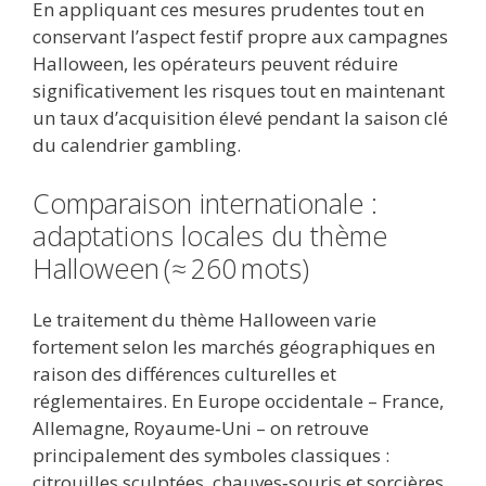
En appliquant ces mesures prudentes tout en
conservant l’aspect festif propre aux campagnes
Halloween, les opérateurs peuvent réduire
significativement les risques tout en maintenant
un taux d’acquisition élevé pendant la saison clé
du calendrier gambling.
Comparaison internationale :
adaptations locales du thème
Halloween (≈ 260 mots)
Le traitement du thème Halloween varie
fortement selon les marchés géographiques en
raison des différences culturelles et
réglementaires. En Europe occidentale – France,
Allemagne, Royaume‑Uni – on retrouve
principalement des symboles classiques :
citrouilles sculptées, chauves‑souris et sorcières