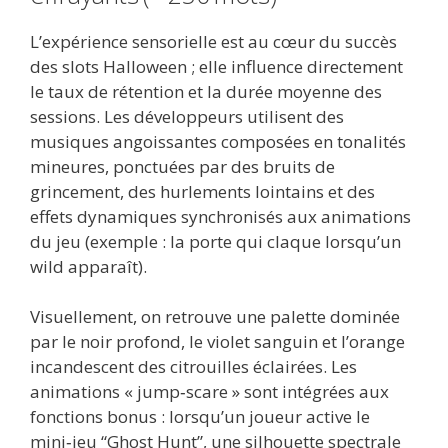
L’expérience sensorielle est au cœur du succès
des slots Halloween ; elle influence directement
le taux de rétention et la durée moyenne des
sessions. Les développeurs utilisent des
musiques angoissantes composées en tonalités
mineures, ponctuées par des bruits de
grincement, des hurlements lointains et des
effets dynamiques synchronisés aux animations
du jeu (exemple : la porte qui claque lorsqu’un
wild apparaît).
Visuellement, on retrouve une palette dominée
par le noir profond, le violet sanguin et l’orange
incandescent des citrouilles éclairées. Les
animations « jump‑scare » sont intégrées aux
fonctions bonus : lorsqu’un joueur active le
mini‑jeu “Ghost Hunt”, une silhouette spectrale