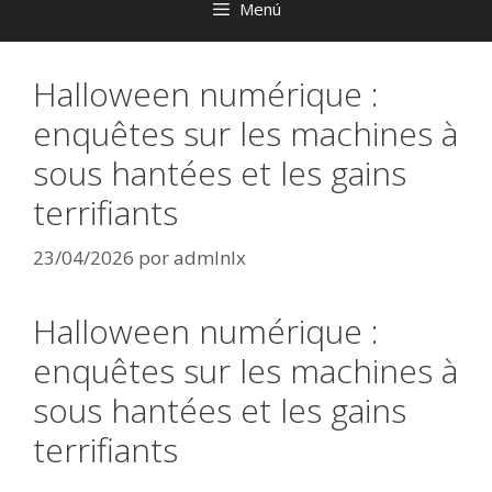
Menú
Halloween numérique :
enquêtes sur les machines à
sous hantées et les gains
terrifiants
23/04/2026
por
admlnlx
Halloween numérique :
enquêtes sur les machines à
sous hantées et les gains
terrifiants