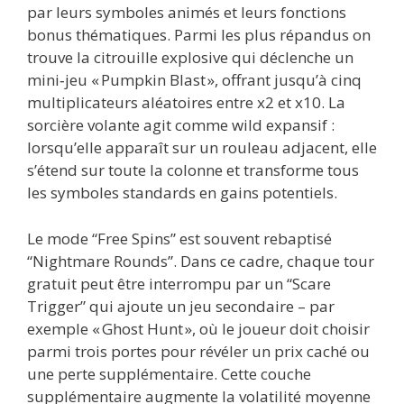
par leurs symboles animés et leurs fonctions
bonus thématiques. Parmi les plus répandus on
trouve la citrouille explosive qui déclenche un
mini‑jeu « Pumpkin Blast », offrant jusqu’à cinq
multiplicateurs aléatoires entre x2 et x10. La
sorcière volante agit comme wild expansif :
lorsqu’elle apparaît sur un rouleau adjacent, elle
s’étend sur toute la colonne et transforme tous
les symboles standards en gains potentiels.
Le mode “Free Spins” est souvent rebaptisé
“Nightmare Rounds”. Dans ce cadre, chaque tour
gratuit peut être interrompu par un “Scare
Trigger” qui ajoute un jeu secondaire – par
exemple « Ghost Hunt », où le joueur doit choisir
parmi trois portes pour révéler un prix caché ou
une perte supplémentaire. Cette couche
supplémentaire augmente la volatilité moyenne