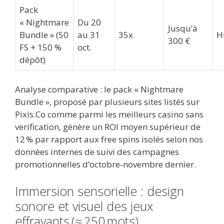
Pack
« Nightmare
Du 20
Jusqu’à
Bundle » (50
au 31
35x
H
300 €
FS + 150 %
oct.
dépôt)
Analyse comparative : le pack « Nightmare
Bundle », proposé par plusieurs sites listés sur
Pixis.Co comme parmi les meilleurs casino sans
verification, génère un ROI moyen supérieur de
12 % par rapport aux free spins isolés selon nos
données internes de suivi des campagnes
promotionnelles d’octobre‑novembre dernier.
Immersion sensorielle : design
sonore et visuel des jeux
effrayants (≈ 250 mots)