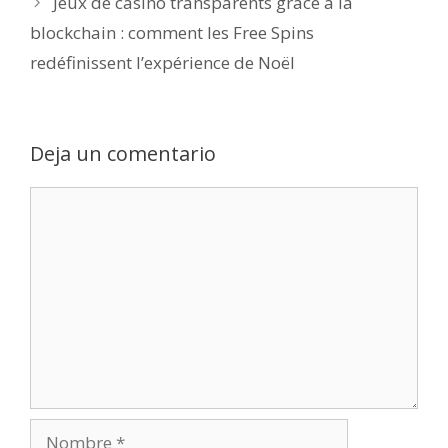
Jeux de casino transparents grâce à la
blockchain : comment les Free Spins
redéfinissent l’expérience de Noël
Deja un comentario
Comentario
Nombre