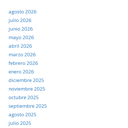
agosto 2026
julio 2026
junio 2026
mayo 2026
abril 2026
marzo 2026
febrero 2026
enero 2026
diciembre 2025
noviembre 2025
octubre 2025
septiembre 2025
agosto 2025
julio 2025