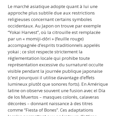
Le marché asiatique adopte quant à lui une
approche plus subtile due aux restrictions
religieuses concernant certains symboles
occidentaux. Au Japon on trouve par exemple
“Yokai Harvest”, où la citrouille est remplacée
par un « momiji‑dōri » (feuille rouge)
accompagnée d’esprits traditionnels appelés
yokai ; ce slot respecte strictement la
réglementation locale qui prohibe toute
représentation excessive du surnaturel occulte
visible pendant la journée publique japonaise
(c’est pourquoi il utilise davantage d’effets
lumineux plutôt que sonores forts). En Amérique
latine on observe souvent une fusion avec el Día
de los Muertos – masques colorés, calaveras
décorées – donnant naissance à des titres
comme “Fiesta of Bones”. Ces adaptations