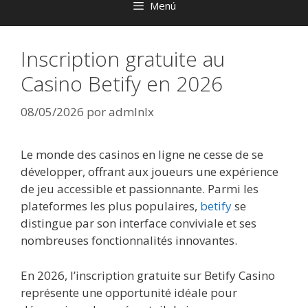
Menú
Inscription gratuite au
Casino Betify en 2026
08/05/2026
por
admlnlx
Le monde des casinos en ligne ne cesse de se
développer, offrant aux joueurs une expérience
de jeu accessible et passionnante. Parmi les
plateformes les plus populaires,
betify
se
distingue par son interface conviviale et ses
nombreuses fonctionnalités innovantes.
En 2026, l’inscription gratuite sur Betify Casino
représente une opportunité idéale pour