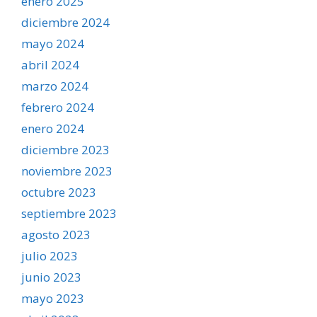
enero 2025
diciembre 2024
mayo 2024
abril 2024
marzo 2024
febrero 2024
enero 2024
diciembre 2023
noviembre 2023
octubre 2023
septiembre 2023
agosto 2023
julio 2023
junio 2023
mayo 2023