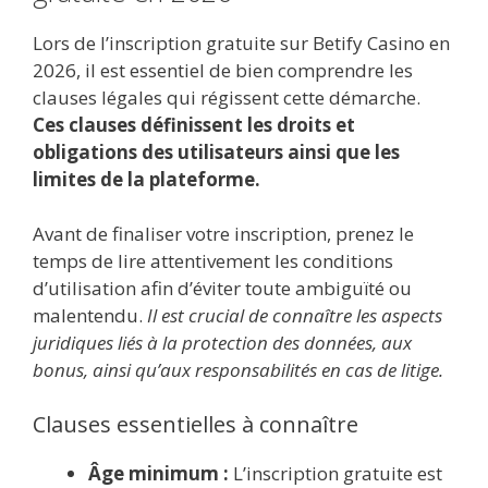
Lors de l’inscription gratuite sur Betify Casino en
2026, il est essentiel de bien comprendre les
clauses légales qui régissent cette démarche.
Ces clauses définissent les droits et
obligations des utilisateurs ainsi que les
limites de la plateforme.
Avant de finaliser votre inscription, prenez le
temps de lire attentivement les conditions
d’utilisation afin d’éviter toute ambiguïté ou
malentendu.
Il est crucial de connaître les aspects
juridiques liés à la protection des données, aux
bonus, ainsi qu’aux responsabilités en cas de litige.
Clauses essentielles à connaître
Âge minimum :
L’inscription gratuite est