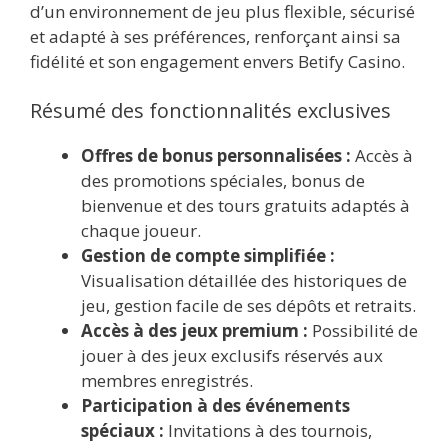
d’un environnement de jeu plus flexible, sécurisé
et adapté à ses préférences, renforçant ainsi sa
fidélité et son engagement envers Betify Casino.
Résumé des fonctionnalités exclusives
Offres de bonus personnalisées :
Accès à
des promotions spéciales, bonus de
bienvenue et des tours gratuits adaptés à
chaque joueur.
Gestion de compte simplifiée :
Visualisation détaillée des historiques de
jeu, gestion facile de ses dépôts et retraits.
Accès à des jeux premium :
Possibilité de
jouer à des jeux exclusifs réservés aux
membres enregistrés.
Participation à des événements
spéciaux :
Invitations à des tournois,