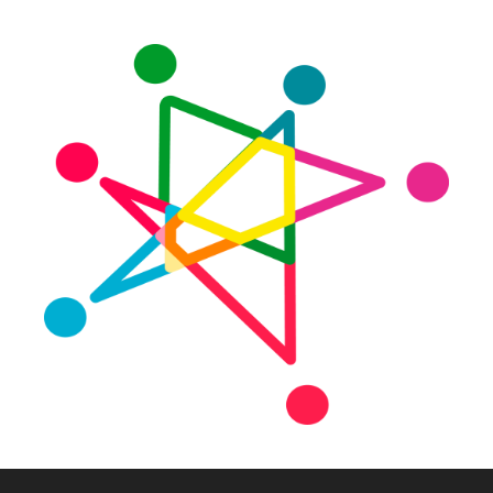
Saltar
al
contenido