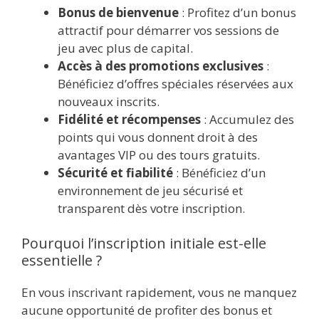
Bonus de bienvenue
: Profitez d’un bonus
attractif pour démarrer vos sessions de
jeu avec plus de capital.
Accès à des promotions exclusives
:
Bénéficiez d’offres spéciales réservées aux
nouveaux inscrits.
Fidélité et récompenses
: Accumulez des
points qui vous donnent droit à des
avantages VIP ou des tours gratuits.
Sécurité et fiabilité
: Bénéficiez d’un
environnement de jeu sécurisé et
transparent dès votre inscription.
Pourquoi l’inscription initiale est-elle
essentielle ?
En vous inscrivant rapidement, vous ne manquez
aucune opportunité de profiter des bonus et