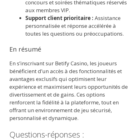
concours et soirées thématiques réservés
aux membres VIP.
Support client prioritaire :
Assistance
personnalisée et réponse accélérée à
toutes les questions ou préoccupations.
En résumé
En s’inscrivant sur Betify Casino, les joueurs
bénéficient d’un accès à des fonctionnalités et
avantages exclusifs qui optimisent leur
expérience et maximisent leurs opportunités de
divertissement et de gains. Ces options
renforcent la fidélité à la plateforme, tout en
offrant un environnement de jeu sécurisé,
personnalisé et dynamique.
Questions-réponses :