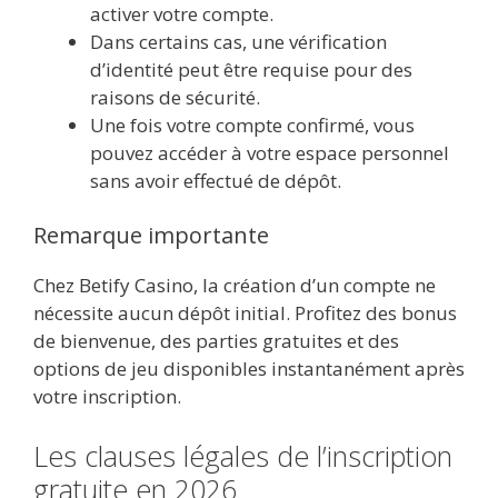
activer votre compte.
Dans certains cas, une vérification
d’identité peut être requise pour des
raisons de sécurité.
Une fois votre compte confirmé, vous
pouvez accéder à votre espace personnel
sans avoir effectué de dépôt.
Remarque importante
Chez Betify Casino, la création d’un compte ne
nécessite aucun dépôt initial. Profitez des bonus
de bienvenue, des parties gratuites et des
options de jeu disponibles instantanément après
votre inscription.
Les clauses légales de l’inscription
gratuite en 2026