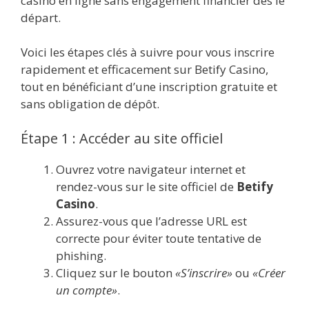
casino en ligne sans engagement financier dès le
départ.
Voici les étapes clés à suivre pour vous inscrire
rapidement et efficacement sur Betify Casino,
tout en bénéficiant d’une inscription gratuite et
sans obligation de dépôt.
Étape 1 : Accéder au site officiel
Ouvrez votre navigateur internet et
rendez-vous sur le site officiel de
Betify
Casino
.
Assurez-vous que l’adresse URL est
correcte pour éviter toute tentative de
phishing.
Cliquez sur le bouton
«S’inscrire»
ou
«Créer
un compte»
.