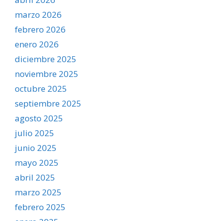
marzo 2026
febrero 2026
enero 2026
diciembre 2025
noviembre 2025
octubre 2025
septiembre 2025
agosto 2025
julio 2025
junio 2025
mayo 2025
abril 2025
marzo 2025
febrero 2025