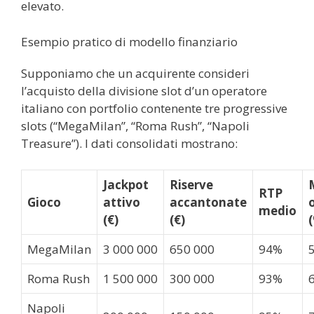
elevato.​
Esempio pratico di modello finanziario
Supponiamo che un acquirente consideri
l’acquisto della divisione slot d’un operatore
italiano con portfolio contenente tre progressive
slots (“MegaMilan”, “Roma Rush”, “Napoli
Treasure”). I dati consolidati mostrano:
Jackpot
Riserve
RTP
Gioco
attivo
accantonate
medio
(€)
(€)
MegaMilan
3 000 000
650 000
94%
Roma Rush
1 500 000
300 000
93%
Napoli