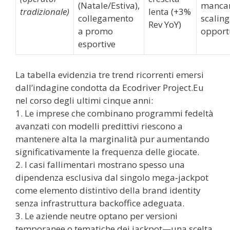
(Natale/Estiva),
manca
tradizionale)
lenta (+3%
collegamento
scaling
Rev YoY)
a promo
opport
esportive
La tabella evidenzia tre trend ricorrenti emersi
dall’indagine condotta da Ecodriver Project.Eu
nel corso degli ultimi cinque anni:
1. Le imprese che combinano programmi fedeltà
avanzati con modelli predittivi riescono a
mantenere alta la marginalità pur aumentando
significativamente la frequenza delle giocate.
2. I casi fallimentari mostrano spesso una
dipendenza esclusiva dal singolo mega‐jackpot
come elemento distintivo della brand identity
senza infrastruttura backoffice adeguata.
3. Le aziende neutre optano per versioni
temporanee o tematiche dei jackpot—una scelta