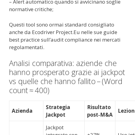
– Alert automatico quando si avvicinano soglie
normative critiche;
Questi tool sono ormai standard consigliato
anche da Ecodriver Project.Eu nelle sue guide
best practice sull’audit compliance nei mercati
regolamentati.
Analisi comparativa: aziende che
hanno prosperato grazie ai jackpot
vs quelle che hanno fallito – (Word
count ≈ 400)
Strategia
Risultato
Azienda
Lezion
Jackpot
post‑M&A
Jackpot
integrato con
+27%
Uso in