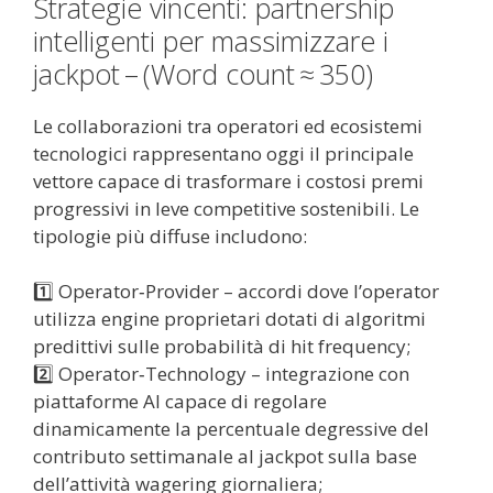
Strategie vincenti: partnership
intelligenti per massimizzare i
jackpot – (Word count ≈ 350)
Le collaborazioni tra operatori ed ecosistemi
tecnologici rappresentano oggi il principale
vettore capace di trasformare i costosi premi
progressivi in leve competitive sostenibili. Le
tipologie più diffuse includono:
1️⃣ Operator‑Provider – accordi dove l’opera­tor
utilizza engine proprietari dotati di algoritmi
predittivi sulle probabilità di hit frequency;
2️⃣ Operator‑Technology – integrazione con
piattaforme AI capace di regolare
dinamicamente la percentuale degressive del
contributo settimanale al jackpot sulla base
dell’attività wagering giornaliera;