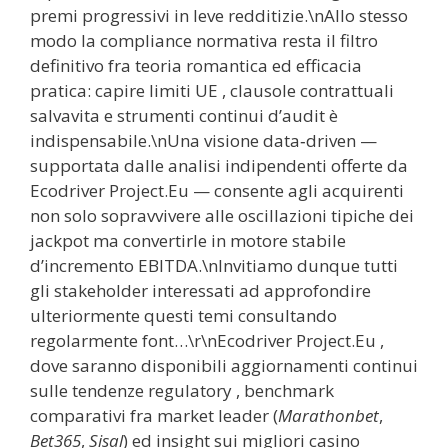
premi progressivi in leve redditizie.\nAllo stesso
modo la compliance normativa resta il filtro
definitivo fra teoria romantica ed efficacia
pratica: capire limiti UE , clausole contrattuali
salvavita e strumenti continui d’audit è
indispensabile.\nUna visione data‑driven —
supportata dalle analisi indipendenti offerte da
Ecodriver Project.Eu — consente agli acquirenti
non solo sopravvivere alle oscillazioni tipiche dei
jack­pot ma convertirle in motore stabile
d’incremento EBITDA.\nInvitiamo dunque tutti
gli stakeholder interessati ad approfondire
ulteriormente questi temi consultando
regolarmente font…\r\nEcodriver Project.Eu ,
dove saranno disponibili aggiornamenti continui
sulle tendenze regulatory , benchmark
comparativi fra market leader (
Marathonbet
,
Bet365
,
Sisal
) ed insight sui migliori casino