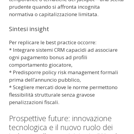
prudente quando si affronta incognita
normativa o capitalizzazione limitata.
Sintesi insight
Per replicare le best practice occorre:
* Integrare sistemi CRM capacìdi ad associare
ogni pagamento bonus ad profili
comportamento giocatore,
* Predisporre policy risk management formali
prima dell’annuncio pubblico,
* Scegliere mercati dove le norme permettono
flessibilità strutturale senza gravose
penalizzazioni fiscali.
Prospettive future: innovazione
tecnologica e il nuovo ruolo dei