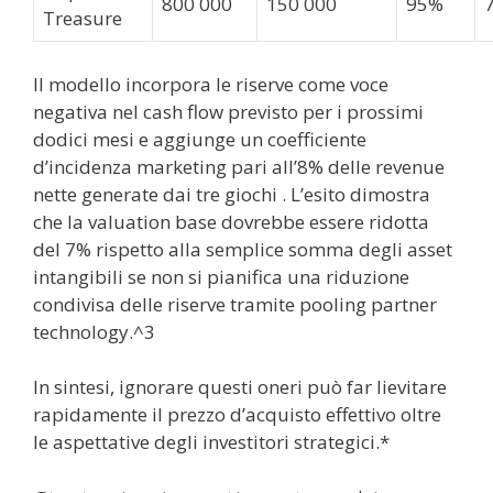
800 000
150 000
95%
Treasure
Il modello incorpora le riserve come voce
negativa nel cash flow previsto per i prossimi
dodici mesi e aggiunge un coefficiente
d’incidenza marketing pari all’8% delle revenue
nette generate dai tre giochi . L’esito dimostra
che la valuation base dovrebbe essere ridotta
del 7% rispetto alla semplice somma degli asset
intangibili se non si pianifica una riduzione
condivisa delle riserve tramite pooling partner
technology.^3
In sintesi, ignorare questi oneri può far lievitare
rapidamente il prezzo d’acquisto effettivo oltre
le aspettative degli investitori strategici.*