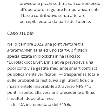
prevedono picchi settimanali consentendo
all’operator­di regolare temporaneamente
il tasso contributivo senza alterare
percepita equità da parte dell’utente.
Caso studio
Nel dicembre 2022 una joint venture tra
Marathonbet
Italia ed uno start‑up fintech
specializzata in blockchain ha lanciato
“EuroJackpot Live”. L’iniziativa prevedeva una
pool condivisa gestita mediante smart contract
pubblicamente verificabili — trasparenza totale
sulle probabilità restituiva agli utenti fiducia
incrementale misurabile attraverso NPS +13
punti rispetto alla versione precedente offline.
I risultati dopo otto mesi:
– EBITDA incrementata del +19%;