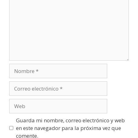
Nombre
Correo
electrónico
Web
Guarda mi nombre, correo electrónico y web
en este navegador para la próxima vez que
comente.