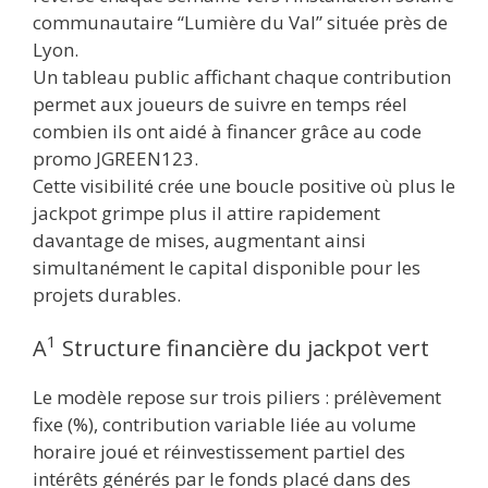
communautaire “Lumière du Val” située près de
Lyon.
Un tableau public affichant chaque contribution
permet aux joueurs de suivre en temps réel
combien ils ont aidé à financer grâce au code
promo JGREEN123.
Cette visibilité crée une boucle positive où plus le
jackpot grimpe plus il attire rapidement
davantage de mises, augmentant ainsi
simultanément le capital disponible pour les
projets durables.
1
A
Structure financière du jackpot vert
Le modèle repose sur trois piliers : prélèvement
fixe (%), contribution variable liée au volume
horaire joué et réinvestissement partiel des
intérêts générés par le fonds placé dans des