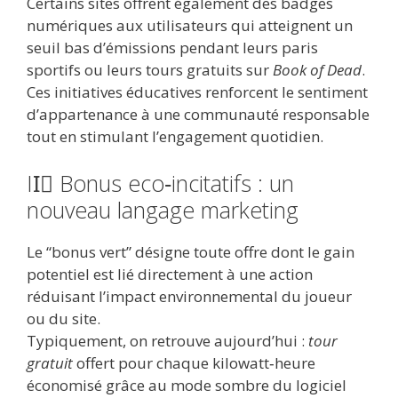
Certains sites offrent également des badges
numériques aux utilisateurs qui atteignent un
seuil bas d’émissions pendant leurs paris
sportifs ou leurs tours gratuits sur
Book of Dead
.
Ces initiatives éducatives renforcent le sentiment
d’appartenance à une communauté responsable
tout en stimulant l’engagement quotidien.
II️⃣ Bonus eco‑incitatifs : un
nouveau langage marketing
Le “bonus vert” désigne toute offre dont le gain
potentiel est lié directement à une action
réduisant l’impact environnemental du joueur
ou du site.
Typiquement, on retrouve aujourd’hui :
tour
gratuit
offert pour chaque kilowatt‑heure
économisé grâce au mode sombre du logiciel