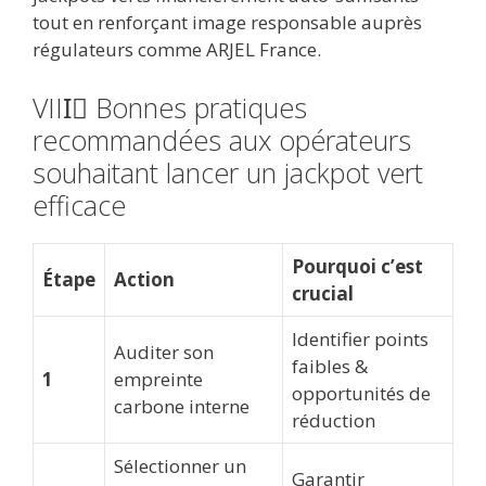
tout en renforçant image responsable auprès
régulateurs comme ARJEL France.
VIII️⃣ Bonnes pratiques
recommandées aux opérateurs
souhaitant lancer un jackpot vert
efficace
Pourquoi c’est
Étape
Action
crucial
Identifier points
Auditer son
faibles &
1
empreinte
opportunités de
carbone interne
réduction
Sélectionner un
Garantir