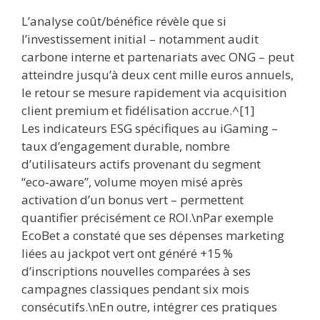
L’analyse coût/bénéfice révèle que si
l’investissement initial – notamment audit
carbone interne et partenariats avec ONG – peut
atteindre jusqu’à deux cent mille euros annuels,
le retour se mesure rapidement via acquisition
client premium et fidélisation accrue.^[1]
Les indicateurs ESG spécifiques au iGaming –
taux d’engagement durable, nombre
d’utilisateurs actifs provenant du segment
“eco‑aware”, volume moyen misé après
activation d’un bonus vert – permettent
quantifier précisément ce ROI.\nPar exemple
EcoBet a constaté que ses dépenses marketing
liées au jackpot vert ont généré +15 %
d’inscriptions nouvelles comparées à ses
campagnes classiques pendant six mois
consécutifs.\nEn outre, intégrer ces pratiques