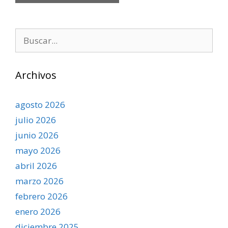
Buscar:
Archivos
agosto 2026
julio 2026
junio 2026
mayo 2026
abril 2026
marzo 2026
febrero 2026
enero 2026
diciembre 2025