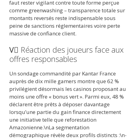
faut rester vigilant contre toute forme perçue
comme greenwashing – transparence totale sur
montants reversés reste indispensable sous
peine de sanctions réglementaires voire perte
massive de confiance client.
V️⃣ Réaction des joueurs face aux
offres responsables
Un sondage commandité par Kantar France
auprès de dix mille gamers montre que 62 %
privilégient désormais les casinos proposant au
moins une offre « bonus vert ». Parmi eux, 48 %
déclarent être prêts à déposer davantage
lorsqu’une partie du gain finance directement
une initiative telle que reforestation
Amazonienne.\nLa segmentation
démographique révèle deux profils distincts :\n-