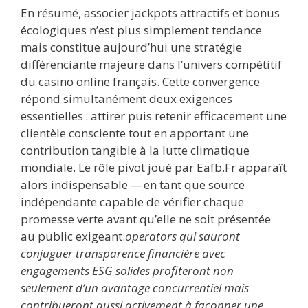
En résumé, associer jackpots attractifs et bonus
écologiques n’est plus simplement tendance
mais constitue aujourd’hui une stratégie
différenciante majeure dans l’univers compétitif
du casino online français. Cette convergence
répond simultanément deux exigences
essentielles : attirer puis retenir efficacement une
clientèle consciente tout en apportant une
contribution tangible à la lutte climatique
mondiale. Le rôle pivot joué par Eafb.Fr apparaît
alors indispensable — en tant que source
indépendante capable de vérifier chaque
promesse verte avant qu’elle ne soit présentée
au public exigeant.
operators qui sauront
conjuguer transparence financière avec
engagements ESG solides profiteront non
seulement d’un avantage concurrentiel mais
contribueront aussi activement à façonner une