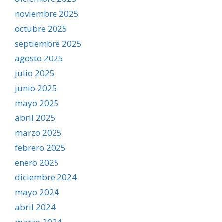
noviembre 2025
octubre 2025
septiembre 2025
agosto 2025
julio 2025
junio 2025
mayo 2025
abril 2025
marzo 2025
febrero 2025
enero 2025
diciembre 2024
mayo 2024
abril 2024
marzo 2024