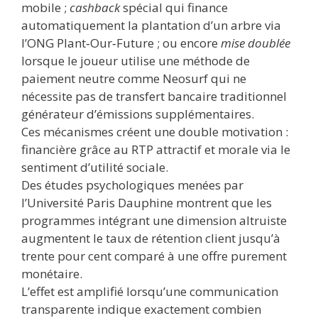
mobile ;
cashback
spécial qui finance
automatiquement la plantation d’un arbre via
l’ONG Plant‑Our‑Future ; ou encore
mise doublée
lorsque le joueur utilise une méthode de
paiement neutre comme Neosurf qui ne
nécessite pas de transfert bancaire traditionnel
générateur d’émissions supplémentaires.
Ces mécanismes créent une double motivation :
financière grâce au RTP attractif et morale via le
sentiment d’utilité sociale.
Des études psychologiques menées par
l’Université Paris Dauphine montrent que les
programmes intégrant une dimension altruiste
augmentent le taux de rétention client jusqu’à
trente pour cent comparé à une offre purement
monétaire.
L’effet est amplifié lorsqu’une communication
transparente indique exactement combien