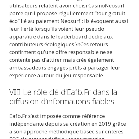
utilisateurs relatent avoir choisi CasinoNeosurf
parce qu’il propose régulièrement “tour gratuit
éco” lié au paiement Neosurf ; ils évoquent aussi
leur fierté lorsqu’ils voient leur pseudo
apparaître dans le leaderboard dédié aux
contributeurs écologiques.\nCes retours
confirment qu’une offre responsable ne se
contente pas d’attirer mais crée également
ambassadeurs engagés prêts à partager leur
expérience autour du jeu responsable.
VI️⃣ Le rôle clé d’Eafb.Fr dans la
diffusion d’informations fiables
Eafb.Fr s’est imposée comme référence
indépendante depuis sa création en 2019 grâce
à son approche méthodique basée sur critères