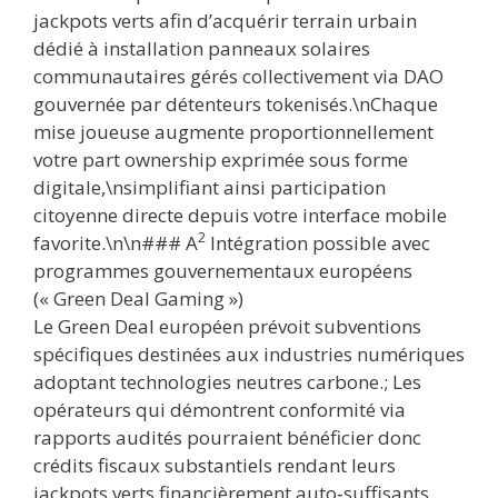
jackpots verts afin d’acquérir terrain urbain
dédié à installation panneaux solaires
communautaires gérés collectivement via DAO
gouvernée par détenteurs tokenisés.\nChaque
mise joueuse augmente proportionnellement
votre part ownership exprimée sous forme
digitale,\nsimplifiant ainsi participation
citoyenne directe depuis votre interface mobile
2
favorite.\n\n### A
Intégration possible avec
programmes gouvernementaux européens
(« Green Deal Gaming »)
Le Green Deal européen prévoit subventions
spécifiques destinées aux industries numériques
adoptant technologies neutres carbone.; Les
opérateurs qui démontrent conformité via
rapports audités pourraient bénéficier donc
crédits fiscaux substantiels rendant leurs
jackpots verts financièrement auto‑suffisants