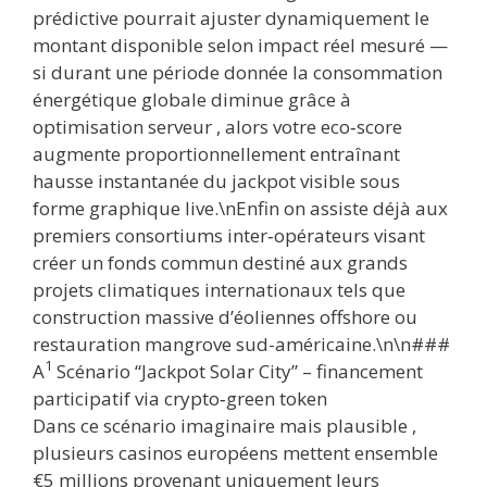
prédictive pourrait ajuster dynamiquement le
montant disponible selon impact réel mesuré —
si durant une période donnée la consommation
énergétique globale diminue grâce à
optimisation serveur , alors votre eco‑score
augmente proportionnellement entraînant
hausse instantanée du jackpot visible sous
forme graphique live.\nEnfin on assiste déjà aux
premiers consortiums inter‑opérateurs visant
créer un fonds commun destiné aux grands
projets climatiques internationaux tels que
construction massive d’éoliennes offshore ou
restauration mangrove sud-américaine.\n\n###
1
A
Scénario “Jackpot Solar City” – financement
participatif via crypto‑green token
Dans ce scénario imaginaire mais plausible ,
plusieurs casinos européens mettent ensemble
€5 millions provenant uniquement leurs