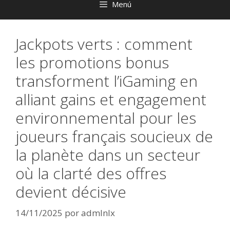
Menú
Jackpots verts : comment
les promotions bonus
transforment l’iGaming en
alliant gains et engagement
environnemental pour les
joueurs français soucieux de
la planète dans un secteur
où la clarté des offres
devient décisive
14/11/2025
por
admlnlx