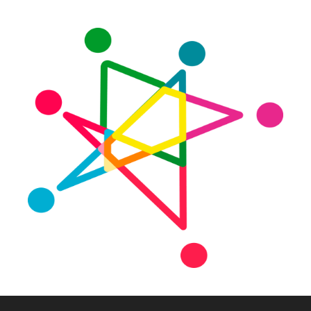
Saltar
al
contenido