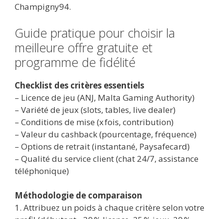
Champigny94.
Guide pratique pour choisir la
meilleure offre gratuite et
programme de fidélité
Checklist des critères essentiels
– Licence de jeu (ANJ, Malta Gaming Authority)
– Variété de jeux (slots, tables, live dealer)
– Conditions de mise (x fois, contribution)
– Valeur du cashback (pourcentage, fréquence)
– Options de retrait (instantané, Paysafecard)
– Qualité du service client (chat 24/7, assistance
téléphonique)
Méthodologie de comparaison
1. Attribuez un poids à chaque critère selon votre