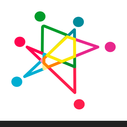
Saltar
al
contenido