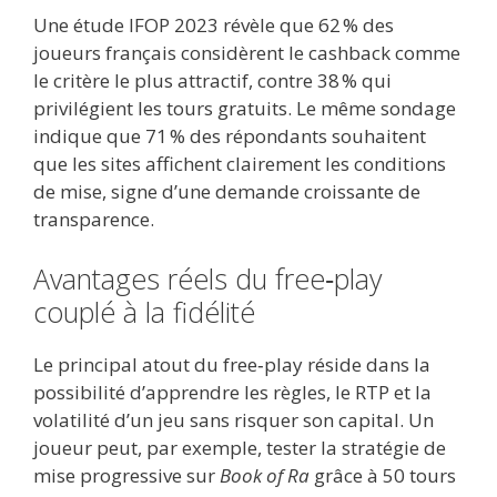
Une étude IFOP 2023 révèle que 62 % des
joueurs français considèrent le cashback comme
le critère le plus attractif, contre 38 % qui
privilégient les tours gratuits. Le même sondage
indique que 71 % des répondants souhaitent
que les sites affichent clairement les conditions
de mise, signe d’une demande croissante de
transparence.
Avantages réels du free‑play
couplé à la fidélité
Le principal atout du free‑play réside dans la
possibilité d’apprendre les règles, le RTP et la
volatilité d’un jeu sans risquer son capital. Un
joueur peut, par exemple, tester la stratégie de
mise progressive sur
Book of Ra
grâce à 50 tours