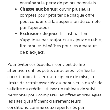
entraînant la perte de points potentiels.
Chasse aux bonus
: ouvrir plusieurs
comptes pour profiter de chaque offre
peut conduire à la suspension du compte
par l’opérateur.
Exclusions de jeux
: le cashback ne
s’applique pas toujours aux jeux de table,
limitant les bénéfices pour les amateurs
de blackjack.
Pour éviter ces écueils, il convient de lire
attentivement les petits caractères : vérifiez la
contribution des jeux à l’exigence de mise, la
limite de retrait associée au bonus et la durée de
validité du crédit. Utilisez un tableau de suivi
personnel pour comparer les offres et privilégiez
les sites qui affichent clairement leurs
conditions, comme ceux répertoriés par