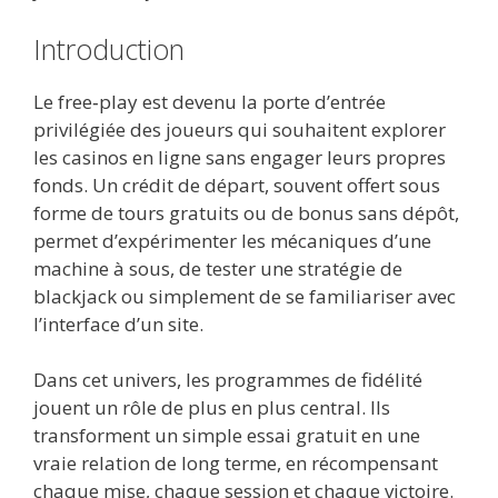
Introduction
Le free‑play est devenu la porte d’entrée
privilégiée des joueurs qui souhaitent explorer
les casinos en ligne sans engager leurs propres
fonds. Un crédit de départ, souvent offert sous
forme de tours gratuits ou de bonus sans dépôt,
permet d’expérimenter les mécaniques d’une
machine à sous, de tester une stratégie de
blackjack ou simplement de se familiariser avec
l’interface d’un site.
Dans cet univers, les programmes de fidélité
jouent un rôle de plus en plus central. Ils
transforment un simple essai gratuit en une
vraie relation de long terme, en récompensant
chaque mise, chaque session et chaque victoire.