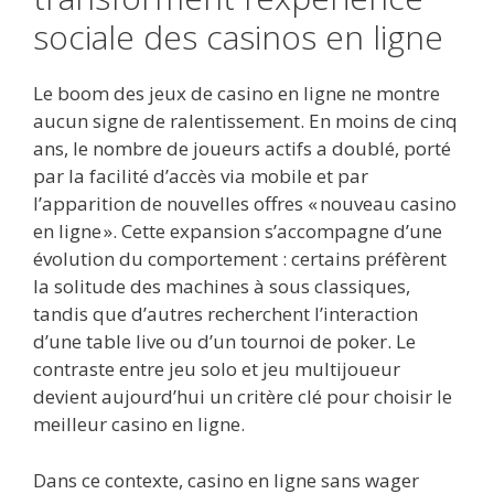
sociale des casinos en ligne
Le boom des jeux de casino en ligne ne montre
aucun signe de ralentissement. En moins de cinq
ans, le nombre de joueurs actifs a doublé, porté
par la facilité d’accès via mobile et par
l’apparition de nouvelles offres « nouveau casino
en ligne ». Cette expansion s’accompagne d’une
évolution du comportement : certains préfèrent
la solitude des machines à sous classiques,
tandis que d’autres recherchent l’interaction
d’une table live ou d’un tournoi de poker. Le
contraste entre jeu solo et jeu multijoueur
devient aujourd’hui un critère clé pour choisir le
meilleur casino en ligne.
Dans ce contexte, casino en ligne sans wager