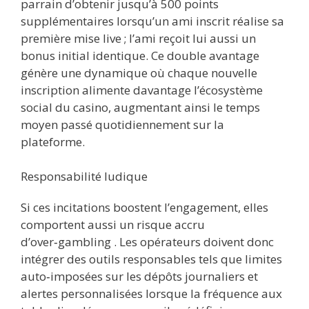
parrain d’obtenir jusqu’à 500 points
supplémentaires lorsqu’un ami inscrit réalise sa
première mise live ; l’ami reçoit lui aussi un
bonus initial identique. Ce double avantage
génère une dynamique où chaque nouvelle
inscription alimente davantage l’écosystème
social du casino, augmentant ainsi le temps
moyen passé quotidiennement sur la
plateforme.
Responsabilité ludique
Si ces incitations boostent l’engagement, elles
comportent aussi un risque accru
d’over‑gambling . Les opérateurs doivent donc
intégrer des outils responsables tels que limites
auto‑imposées sur les dépôts journaliers et
alertes personnalisées lorsque la fréquence aux