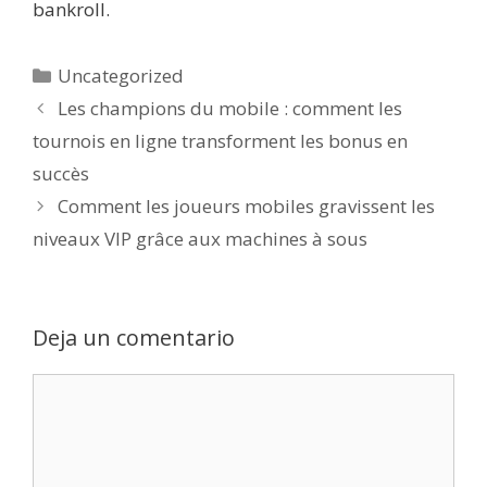
bankroll.
Categorías
Uncategorized
Les champions du mobile : comment les
tournois en ligne transforment les bonus en
succès
Comment les joueurs mobiles gravissent les
niveaux VIP grâce aux machines à sous
Deja un comentario
Comentario