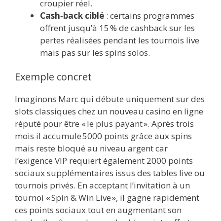
croupier réel.​
Cash‑back ciblé
: certains programmes
offrent jusqu’à 15 % de cashback sur les
pertes réalisées pendant les tournois live
mais pas sur les spins solos.
Exemple concret
Imaginons Marc qui débute uniquement sur des
slots classiques chez un nouveau casino en ligne
réputé pour être « le plus payant ». Après trois
mois il accumule 5000 points grâce aux spins
mais reste bloqué au niveau argent car
l’exigence VIP requiert également 2000 points
sociaux supplémentaires issus des tables live ou
tournois privés. En acceptant l’invitation à un
tournoi « Spin & Win Live », il gagne rapidement
ces points sociaux tout en augmentant son