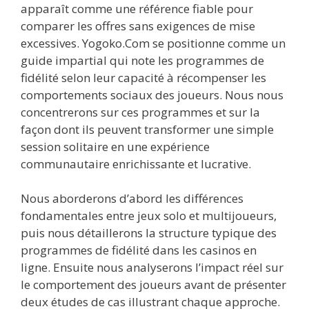
apparaît comme une référence fiable pour
comparer les offres sans exigences de mise
excessives. Yogoko.Com se positionne comme un
guide impartial qui note les programmes de
fidélité selon leur capacité à récompenser les
comportements sociaux des joueurs. Nous nous
concentrerons sur ces programmes et sur la
façon dont ils peuvent transformer une simple
session solitaire en une expérience
communautaire enrichissante et lucrative.
Nous aborderons d’abord les différences
fondamentales entre jeux solo et multijoueurs,
puis nous détaillerons la structure typique des
programmes de fidélité dans les casinos en
ligne. Ensuite nous analyserons l’impact réel sur
le comportement des joueurs avant de présenter
deux études de cas illustrant chaque approche.