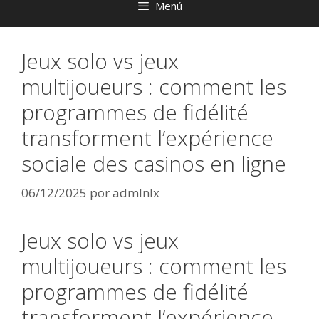
Menú
Jeux solo vs jeux
multijoueurs : comment les
programmes de fidélité
transforment l’expérience
sociale des casinos en ligne
06/12/2025
por
admlnlx
Jeux solo vs jeux
multijoueurs : comment les
programmes de fidélité
transforment l’expérience