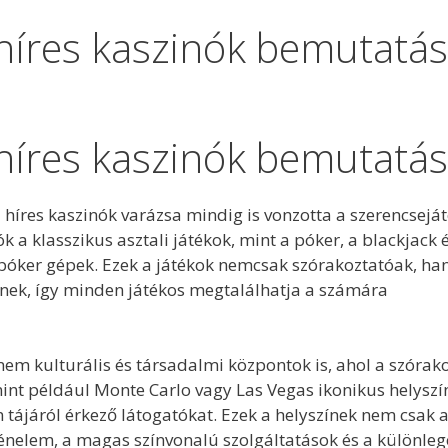
 híres kaszinók bemutatá
 híres kaszinók bemutatá
 híres kaszinók varázsa mindig is vonzotta a szerencsejá
k a klasszikus asztali játékok, mint a póker, a blackjack 
 póker gépek. Ezek a játékok nemcsak szórakoztatóak, h
elnek, így minden játékos megtalálhatja a számára
nem kulturális és társadalmi központok is, ahol a szórak
mint például Monte Carlo vagy Las Vegas ikonikus helyszí
tájáról érkező látogatókat. Ezek a helyszínek nem csak 
énelem, a magas színvonalú szolgáltatások és a különleg