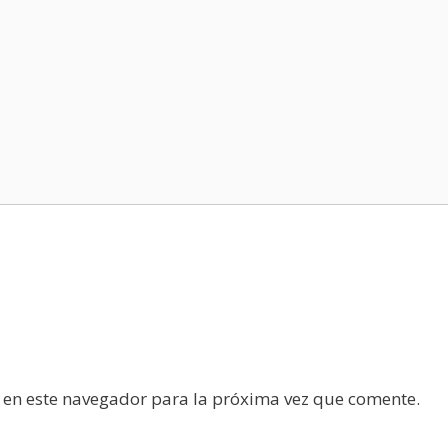
 en este navegador para la próxima vez que comente.