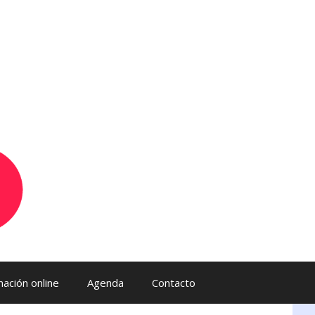
ación online
Agenda
Contacto