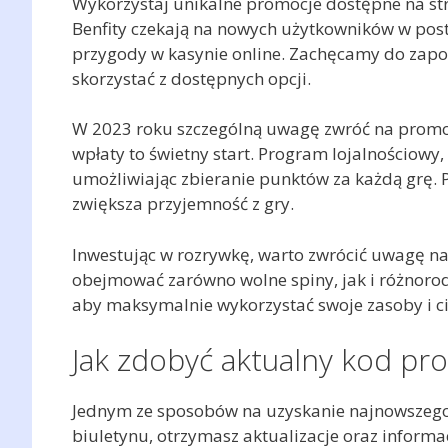
Wykorzystaj unikalne promocje dostępne na st
Benfity czekają na nowych użytkowników w post
przygody w kasynie online. Zachęcamy do zapo
skorzystać z dostępnych opcji.
W 2023 roku szczególną uwagę zwróć na promoc
wpłaty to świetny start. Program lojalnościowy
umożliwiając zbieranie punktów za każdą grę.
zwiększa przyjemność z gry.
Inwestując w rozrywkę, warto zwrócić uwagę na
obejmować zarówno wolne spiny, jak i różnor
aby maksymalnie wykorzystać swoje zasoby i c
Jak zdobyć aktualny kod pr
Jednym ze sposobów na uzyskanie najnowszego h
biuletynu, otrzymasz aktualizacje oraz informac