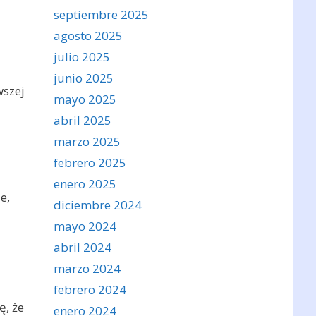
septiembre 2025
agosto 2025
julio 2025
junio 2025
wszej
mayo 2025
abril 2025
marzo 2025
febrero 2025
enero 2025
e,
diciembre 2024
mayo 2024
abril 2024
marzo 2024
febrero 2024
ę, że
enero 2024