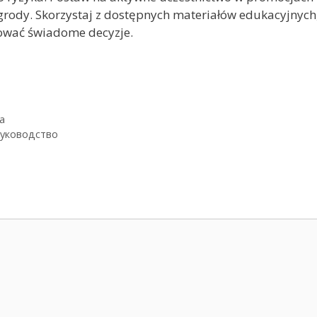
rody. Skorzystaj z dostępnych materiałów edukacyjnych
ować świadome decyzje.
a
руководство