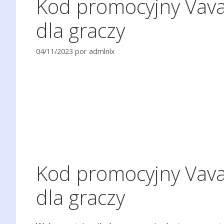
Kod promocyjny Vava
dla graczy
04/11/2023
por
admlnlx
Kod promocyjny Vava
dla graczy