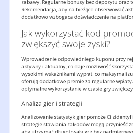
zabawy. Regularne bonusy bez depozytu oraz te
Rekomendacja, aby na bieżąco obserwować aktu
dodatkowo wzbogaca doświadczenie na platfo
Jak wykorzystać kod promo
zwiększyć swoje zyski?
Wprowadzenie odpowiedniego kuponu przy rejest
aktywny i aktualny, co daje możliwość skorzysta
wysokimi wskaźnikami wypłat, co maksymalizuje
oferują dodatkowe premie za regularne wpłaty.
optymalne wykorzystanie w czasie gry zwiększy
Analiza gier i strategii
Analizowanie statystyk gier pomoże Ci zidentyfi
strategie stawiania zakładów mogą przynieść 
aby utrzymać długotrwałą grę bez nadmiernego