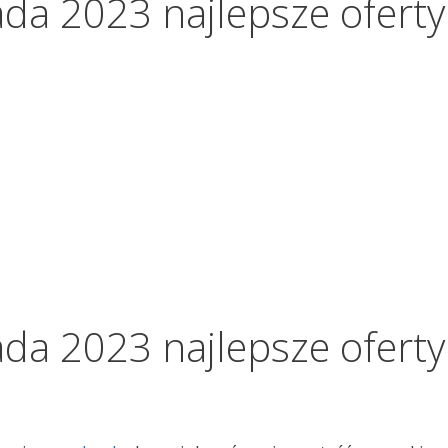
da 2023 najlepsze oferty
da 2023 najlepsze oferty