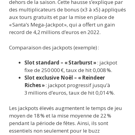
dehors de la saison. Cette hausse s’explique par
des multiplicateurs de bonus (x3 à x5) appliqués
aux tours gratuits et par la mise en place de
« Santa’s Mega‑Jackpot », qui a offert un gain
record de 4,2 millions d’euros en 2022.
Comparaison des jackpots (exemple) :
Slot standard – « Starburst »
: jackpot
fixe de 250 000 €, taux de hit 0,008 %.
Slot exclusive Noël – « Reindeer
Riches »
: jackpot progressif jusqu’à
3 millions d’euros, taux de hit 0,014 %.
Les jackpots élevés augmentent le temps de jeu
moyen de 18 % et la mise moyenne de 22 %
pendant la période de fêtes. Ainsi, ils sont
essentiels non seulement pour le buzz