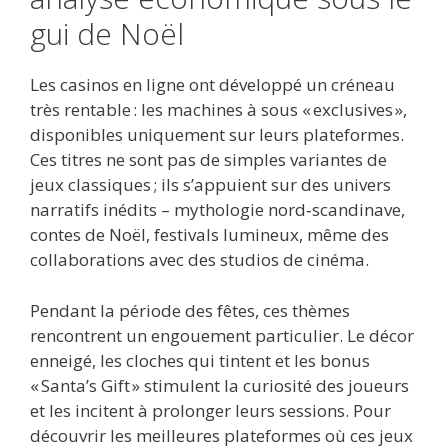
gui de Noël
Les casinos en ligne ont développé un créneau
très rentable : les machines à sous « exclusives »,
disponibles uniquement sur leurs plateformes.
Ces titres ne sont pas de simples variantes de
jeux classiques ; ils s’appuient sur des univers
narratifs inédits – mythologie nord‑scandinave,
contes de Noël, festivals lumineux, même des
collaborations avec des studios de cinéma.
Pendant la période des fêtes, ces thèmes
rencontrent un engouement particulier. Le décor
enneigé, les cloches qui tintent et les bonus
« Santa’s Gift » stimulent la curiosité des joueurs
et les incitent à prolonger leurs sessions. Pour
découvrir les meilleures plateformes où ces jeux