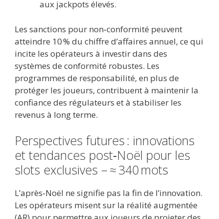
aux jackpots élevés.
Les sanctions pour non‑conformité peuvent
atteindre 10 % du chiffre d’affaires annuel, ce qui
incite les opérateurs à investir dans des
systèmes de conformité robustes. Les
programmes de responsabilité, en plus de
protéger les joueurs, contribuent à maintenir la
confiance des régulateurs et à stabiliser les
revenus à long terme.
Perspectives futures : innovations
et tendances post‑Noël pour les
slots exclusives – ≈ 340 mots
L’après‑Noël ne signifie pas la fin de l’innovation.
Les opérateurs misent sur la réalité augmentée
(AR) pour permettre aux joueurs de projeter des