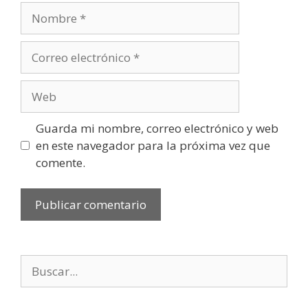
Nombre
Correo
electrónico
Web
Guarda mi nombre, correo electrónico y web
en este navegador para la próxima vez que
comente.
Buscar: