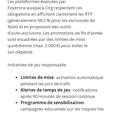
Les plateformes évaluées par
Foyersrurauxpaca.Org respectent ces
obligations en affichant clairement les RTP
(généralement 96,5 % pour les exclusives de
Noël) et en proposant des outils
d’auto‑exclusion. Les promotions de fin d’année
sont encadrées par des limites de mise
quotidienne (max. 5 000 €) pour éviter le
sur‑dépense.
Initiatives de jeu responsable :
Limites de mise
: activation automatique
pendant les pics de trafic.
Alertes de temps de jeu
: notifications
après 60 minutes de session continue.
Programme de sensibilisation
:
campagnes éducatives sur les risques liés