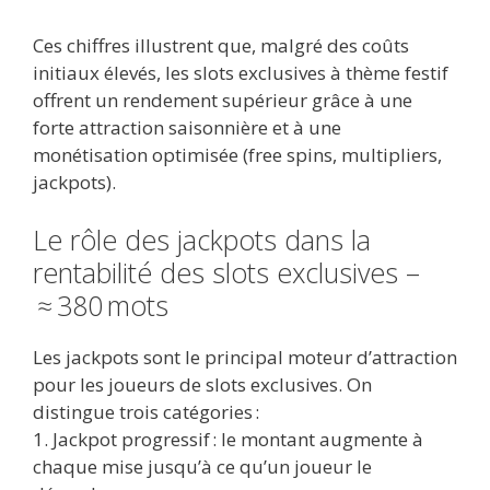
Ces chiffres illustrent que, malgré des coûts
initiaux élevés, les slots exclusives à thème festif
offrent un rendement supérieur grâce à une
forte attraction saisonnière et à une
monétisation optimisée (free spins, multipliers,
jackpots).
Le rôle des jackpots dans la
rentabilité des slots exclusives –
≈ 380 mots
Les jackpots sont le principal moteur d’attraction
pour les joueurs de slots exclusives. On
distingue trois catégories :
1. Jackpot progressif : le montant augmente à
chaque mise jusqu’à ce qu’un joueur le