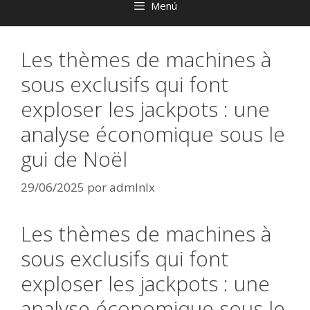
Menú
Les thèmes de machines à
sous exclusifs qui font
exploser les jackpots : une
analyse économique sous le
gui de Noël
29/06/2025
por
admlnlx
Les thèmes de machines à
sous exclusifs qui font
exploser les jackpots : une
analyse économique sous le