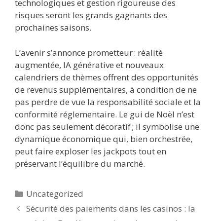
technologiques et gestion rigoureuse des
risques seront les grands gagnants des
prochaines saisons.
L’avenir s’annonce prometteur : réalité
augmentée, IA générative et nouveaux
calendriers de thèmes offrent des opportunités
de revenus supplémentaires, à condition de ne
pas perdre de vue la responsabilité sociale et la
conformité réglementaire. Le gui de Noël n’est
donc pas seulement décoratif ; il symbolise une
dynamique économique qui, bien orchestrée,
peut faire exploser les jackpots tout en
préservant l’équilibre du marché.
Categorías
Uncategorized
Sécurité des paiements dans les casinos : la