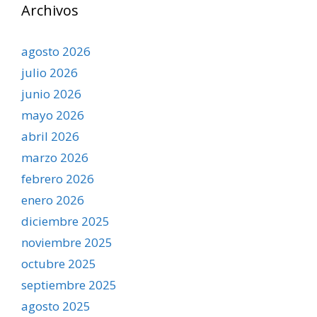
Archivos
agosto 2026
julio 2026
junio 2026
mayo 2026
abril 2026
marzo 2026
febrero 2026
enero 2026
diciembre 2025
noviembre 2025
octubre 2025
septiembre 2025
agosto 2025