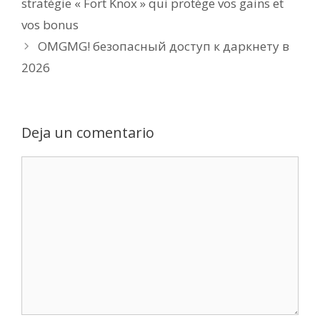
stratégie « Fort Knox » qui protège vos gains et
vos bonus
OMGMG! безопасный доступ к даркнету в
2026
Deja un comentario
Comentario