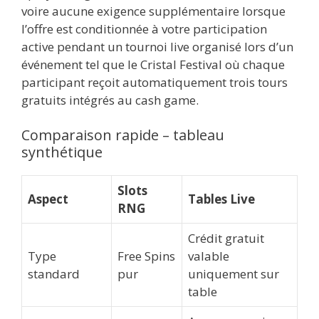
voire aucune exigence supplémentaire lorsque
l’offre est conditionnée à votre participation
active pendant un tournoi live organisé lors d’un
événement tel que le Cristal Festival où chaque
participant reçoit automatiquement trois tours
gratuits intégrés au cash game.
Comparaison rapide – tableau
synthétique
Slots
Aspect
Tables Live
RNG
Crédit gratuit
Type
Free Spins
valable
standard
pur
uniquement sur
table