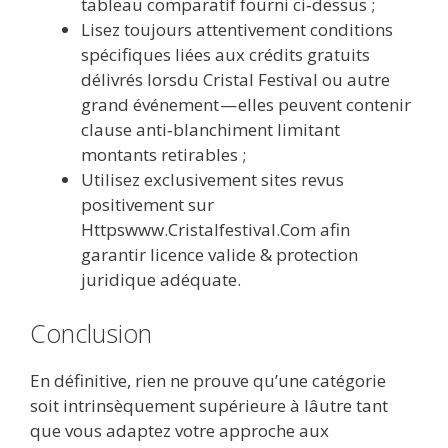
tableau comparatif fourni ci‑dessus ;
Lisez toujours attentivement conditions
spécifiques liées aux crédits gratuits
délivrés lorsdu Cristal Festival ou autre
grand événement — elles peuvent contenir
clause anti‑blanchiment limitant
montants retirables ;
Utilisez exclusivement sites revus
positivement sur
Httpswww.Cristalfestival.Com afin
garantir licence valide & protection
juridique adéquate.
Conclusion
En définitive, rien ne prouve qu’une catégorie
soit intrinsèquement supérieure à lâutre tant
que vous adaptez votre approche aux