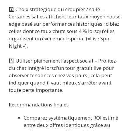
2️⃣ Choix stratégique du croupier / salle –
Certaines salles affichent leur taux moyen house
edge basé sur performances historiques ; ciblez
celles dont ce taux chute sous ­4 % lorsqu’elles
organisent un évènement spécial («Live Spin
Night »).
3️⃣ Utiliser pleinement l’aspect social – Profitez-
du chat intégré lors­d’un tour gratuit live pour
observer tendances chez vos pairs ; cela peut
indiquer quand il vaut mieux s’arrêter avant
toute perte importante.
Recommandations finales
Comparez systématiquement ROI estimé
entre deux offres identiques grâce au