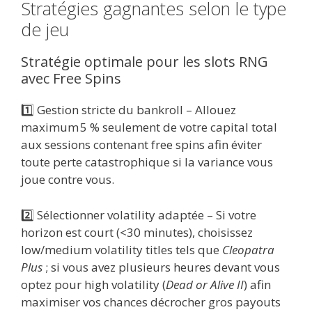
Stratégies gagnantes selon le type
de jeu
Stratégie optimale pour les slots RNG
avec Free Spins
1️⃣ Gestion stricte du bankroll – Allouez
maximum 5 % seulement de votre capital total
aux sessions contenant free spins afin éviter
toute perte catastrophique si la variance vous
joue contre vous.
2️⃣ Sélectionner volatility adaptée – Si votre
horizon est court (<30 minutes), choisissez
low/medium volatility titles tels que
Cleopatra
Plus
; si vous avez plusieurs heures devant vous
optez pour high volatility (
Dead or Alive II
) afin
maximise­r vos chances décrocher gros payouts