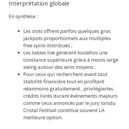
Interprétation globale
En synthèse :
Les slots offrent parfois quelques gros
jackpots proportionnels aux multiples
free spins distribués ;
Les tables live génèrent toutefois une
constance supérieure grâce à moins large
swing autour des wins moyens ;
Pour ceux qui recherchent avant tout
stabilité financière tout en profitant
néanmoins gratuitement , privilégierles
crédits livrés durant événements majeurs
comme ceux annoncés par le jury lorsdu
Cristal Festival constitue souvent LA
meilleure option.