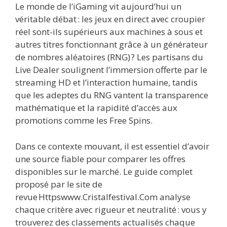
Le monde de l’iGaming vit aujourd’hui un
véritable débat : les jeux en direct avec croupier
réel sont-ils supérieurs aux machines à sous et
autres titres fonctionnant grâce à un générateur
de nombres aléatoires (RNG) ? Les partisans du
Live Dealer soulignent l’immersion offerte par le
streaming HD et l’interaction humaine, tandis
que les adeptes du RNG vantent la transparence
mathématique et la rapidité d’accès aux
promotions comme les Free Spins.
Dans ce contexte mouvant, il est essentiel d’avoir
une source fiable pour comparer les offres
disponibles sur le marché. Le guide complet
proposé par le site de
revue Httpswww.Cristalfestival.Com analyse
chaque critère avec rigueur et neutralité : vous y
trouverez des classements actualisés chaque