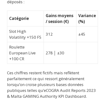
déposés :
Gains moyens
Variance
Catégorie
/ session (€)
(%)
Slot High
312
±45
Volatility +150 FS
Roulette
European Live
278 │ ±30
+100 CR
Ces chiffres restent fictifs mais reflètent
parfaitement ce qui ressort généralement
lorsqu’on croise plusieurs bases données
publiques telles qu’eCOGRA Audit Reports 2023
& Malta GAMING Authority KPI Dashboard.