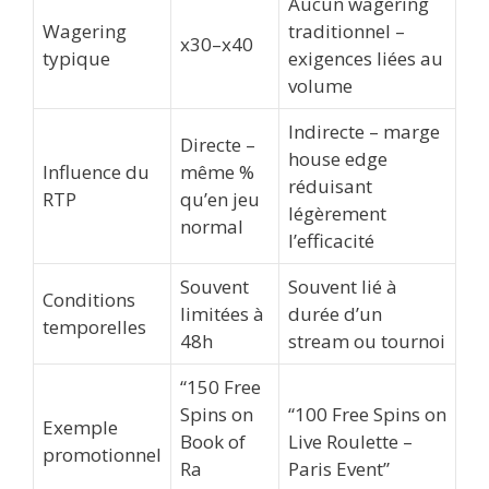
Aucun wagering
Wagering
traditionnel –
x30–x40
typique
exigences liées au
volume
Indirecte – marge
Directe –
house edge
Influence du
même %
réduisant
RTP
qu’en jeu
légèrement
normal
l’efficacité
Souvent
Souvent lié à
Conditions
limitées à
durée d’un
temporelles
48h
stream ou tournoi
“150 Free
Spins on
“100 Free Spins on
Exemple
Book of
Live Roulette –
promotionnel
Ra
Paris Event”