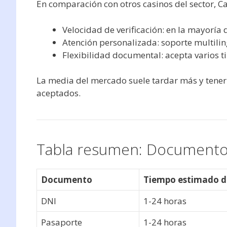
En comparación con otros casinos del sector, C
Velocidad de verificación: en la mayoría
Atención personalizada: soporte multili
Flexibilidad documental: acepta varios ti
La media del mercado suele tardar más y tener
aceptados.
Tabla resumen: Documentos
Documento
Tiempo estimado d
DNI
1-24 horas
Pasaporte
1-24 horas