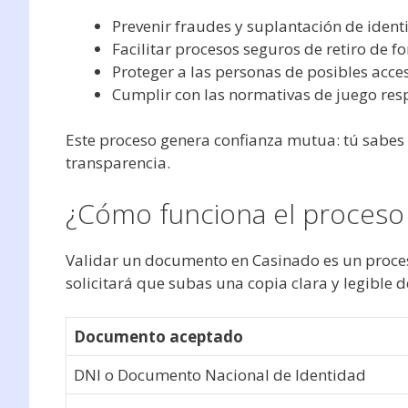
Prevenir fraudes y suplantación de ident
Facilitar procesos seguros de retiro de f
Proteger a las personas de posibles acce
Cumplir con las normativas de juego res
Este proceso genera confianza mutua: tú sabes
transparencia.
¿Cómo funciona el proceso 
Validar un documento en Casinado es un proceso 
solicitará que subas una copia clara y legible 
Documento aceptado
DNI o Documento Nacional de Identidad