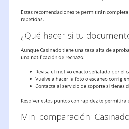
Estas recomendaciones te permitirán completar
repetidas.
¿Qué hacer si tu document
Aunque Casinado tiene una tasa alta de aprobac
una notificación de rechazo:
Revisa el motivo exacto señalado por el c
Vuelve a hacer la foto o escaneo corrigien
Contacta al servicio de soporte si tienes
Resolver estos puntos con rapidez te permitirá 
Mini comparación: Casinado 