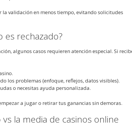
 la validación en menos tiempo, evitando solicitudes
o es rechazado?
ión, algunos casos requieren atención especial. Si recib
asino.
do los problemas (enfoque, reflejos, datos visibles).
 dudas o necesitas ayuda personalizada.
empezar a jugar o retirar tus ganancias sin demoras.
vs la media de casinos online