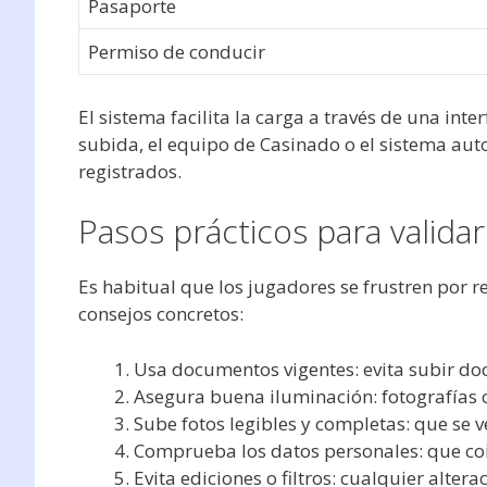
Pasaporte
Permiso de conducir
El sistema facilita la carga a través de una inter
subida, el equipo de Casinado o el sistema auto
registrados.
Pasos prácticos para valida
Es habitual que los jugadores se frustren por re
consejos concretos:
Usa documentos vigentes: evita subir d
Asegura buena iluminación: fotografías cl
Sube fotos legibles y completas: que se v
Comprueba los datos personales: que coi
Evita ediciones o filtros: cualquier altera