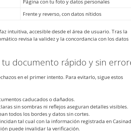
Página con tu foto y datos personales
Frente y reverso, con datos nítidos
faz intuitiva, accesible desde el área de usuario. Tras la
mático revisa la validez y la concordancia con los datos
r tu documento rápido y sin error
chazos en el primer intento. Para evitarlo, sigue estos
ocumentos caducados o dañados.
aras sin sombras ni reflejos aseguran detalles visibles.
ean todos los bordes y datos sin cortes.
ncidan tal cual con la información registrada en Casinad
ción puede invalidar la verificación.