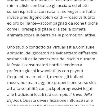
minimaliste con bianco ghiacciato ed effetti
sonori ispirati ai cori natalizi norvegesi; in Italia
invece prediligono colori caldi—rosso vellutato
ed oro brillante—accompagnati da icone tipiche
come il presepe digitale o la stella cometa
animata sopra la barra delle promozioni attive.
Uno studio condotto da Virtualialtia.Com sulle
abitudini dei giocatori ha evidenziato differenze
sostanziali nella percezione del rischio durante
le feste: i consumatori nordici tendono a
preferire giochi low‑volatility con payout
frequenti ma modesti, mentre gli italiani
mostrano una maggiore propensione verso slot
ad alta volatilità con jackpot progressivi legati
alle tradizioni locali (ad esempio
Il Treno della
Befana
). Questa diversificazione influisce sulle