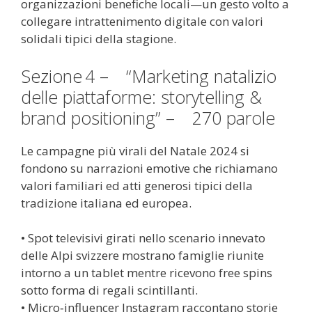
organizzazioni benefiche locali—un gesto volto a
collegare intrattenimento digitale con valori
solidali tipici della stagione.
Sezione 4 – “Marketing natalizio
delle piattaforme: storytelling &
brand positioning” – 270 parole
Le campagne più virali del Natale 2024 si
fondono su narrazioni emotive che richiamano
valori familiari ed atti generosi tipici della
tradizione italiana ed europea.
• Spot televisivi girati nello scenario innevato
delle Alpi svizzere mostrano famiglie riunite
intorno a un tablet mentre ricevono free spins
sotto forma di regali scintillanti.
• Micro‑influencer Instagram raccontano storie