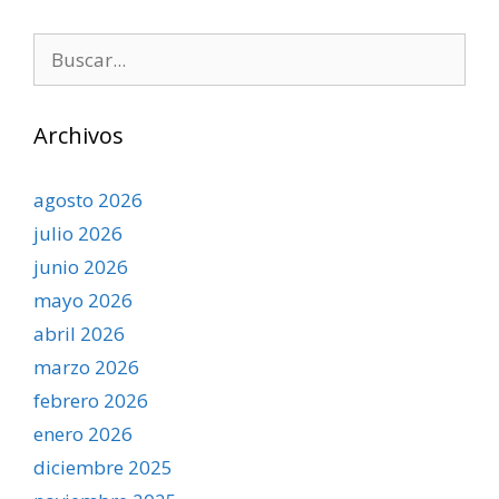
Buscar:
Archivos
agosto 2026
julio 2026
junio 2026
mayo 2026
abril 2026
marzo 2026
febrero 2026
enero 2026
diciembre 2025