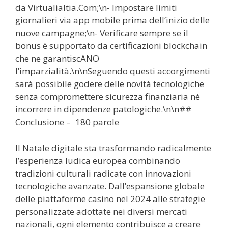
da Virtualialtia.Com;\n- Impostare limiti
giornalieri via app mobile prima dell’inizio delle
nuove campagne;\n- Verificare sempre se il
bonus è supportato da certificazioni blockchain
che ne garantiscANO
l’imparzialità.\n\nSeguendo questi accorgimenti
sarà possibile godere delle novità tecnologiche
senza compromettere sicurezza finanziaria né
incorrere in dipendenze patologiche.\n\n##
Conclusione – 180 parole
Il Natale digitale sta trasformando radicalmente
l’esperienza ludica europea combinando
tradizioni culturali radicate con innovazioni
tecnologiche avanzate. Dall’espansione globale
delle piattaforme casino nel 2024 alle strategie
personalizzate adottate nei diversi mercati
nazionali, ogni elemento contribuisce a creare