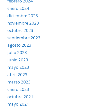
febrero 2024
enero 2024
diciembre 2023
noviembre 2023
octubre 2023
septiembre 2023
agosto 2023
julio 2023
junio 2023
mayo 2023
abril 2023
marzo 2023
enero 2023
octubre 2021
mayo 2021