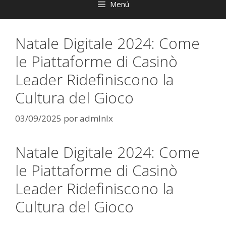
Menú
Natale Digitale 2024: Come
le Piattaforme di Casinò
Leader Ridefiniscono la
Cultura del Gioco
03/09/2025
por
admlnlx
Natale Digitale 2024: Come
le Piattaforme di Casinò
Leader Ridefiniscono la
Cultura del Gioco