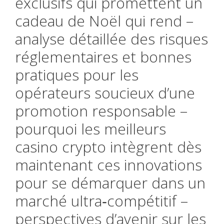
exclusifs qui promettent un
cadeau de Noël qui rend –
analyse détaillée des risques
réglementaires et bonnes
pratiques pour les
opérateurs soucieux d’une
promotion responsable –
pourquoi les meilleurs
casino crypto intègrent dès
maintenant ces innovations
pour se démarquer dans un
marché ultra‑compétitif –
perspectives d’avenir sur les