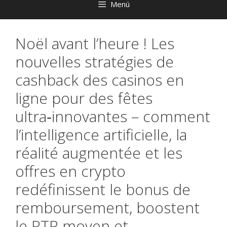
Menú
Noël avant l’heure ! Les
nouvelles stratégies de
cashback des casinos en
ligne pour des fêtes
ultra‑innovantes – comment
l’intelligence artificielle, la
réalité augmentée et les
offres en crypto
redéfinissent le bonus de
remboursement, boostent
le RTP moyen et