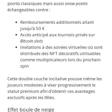
points classiques mais aussi
snow points
échangeables contre :
Remboursements additionnels allant
jusqu’à 50 €
Accès anticipé aux tournois privés sur
Bitcoin slots
Invitations à des soirées virtuelles où sont
distribués des NFT décoratifs utilisables
comme multiplicateurs lors du prochain
spin
Cette double couche incitative pousse même les
joueurs modestes à viser progressivement le
statut premium afin d’obtenir ces avantages
exclusifs après les fêtes.
Effet boule de neige