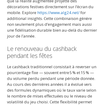
que la réalité augmentée projette des
décorations festives directement sur l’écran du
mobile. Explore
https://www.alg24.net/
for
additional insights. Cette combinaison génère
non seulement plus d’engagement mais aussi
une fidélisation durable bien au-delà du dernier
jour de l’année.
Le renouveau du cashback
pendant les fêtes
Le cashback traditionnel consistait à reverser un
pourcentage fixe — souvent entre 5 % et 15 % —
du volume perdu pendant une période donnée.
Au cours des dernières années il a évolué vers
des formules dynamiques où le taux varie selon
le nombre de mises effectuées ou le niveau de
volatilité du jeu choisi. Cette flexibilité permet