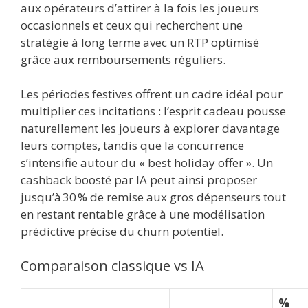
aux opérateurs d’attirer à la fois les joueurs
occasionnels et ceux qui recherchent une
stratégie à long terme avec un RTP optimisé
grâce aux remboursements réguliers.
Les périodes festives offrent un cadre idéal pour
multiplier ces incitations : l’esprit cadeau pousse
naturellement les joueurs à explorer davantage
leurs comptes, tandis que la concurrence
s’intensifie autour du « best holiday offer ». Un
cashback boosté par IA peut ainsi proposer
jusqu’à 30 % de remise aux gros dépenseurs tout
en restant rentable grâce à une modélisation
prédictive précise du churn potentiel.
Comparaison classique vs IA
%