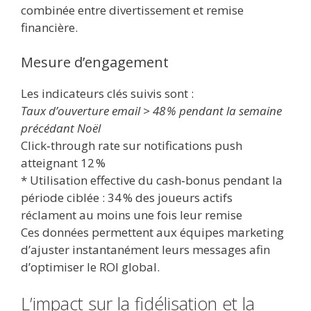
combinée entre divertissement et remise
financière.
Mesure d’engagement
Les indicateurs clés suivis sont :
Taux d’ouverture email > 48 % pendant la semaine
précédant Noël
Click‑through rate sur notifications push
atteignant 12 %
* Utilisation effective du cash‑bonus pendant la
période ciblée : 34 % des joueurs actifs
réclament au moins une fois leur remise
Ces données permettent aux équipes marketing
d’ajuster instantanément leurs messages afin
d’optimiser le ROI global.
L’impact sur la fidélisation et la