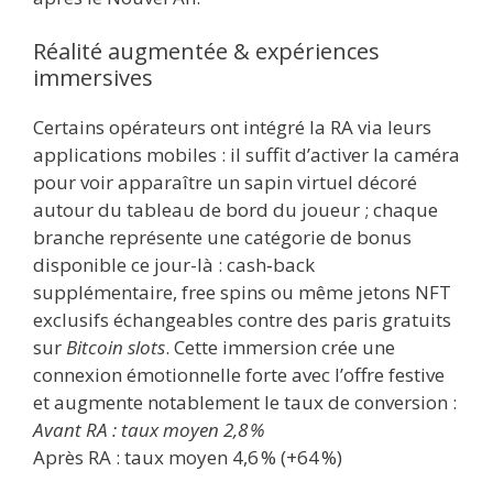
Réalité augmentée & expériences
immersives
Certains opérateurs ont intégré la RA via leurs
applications mobiles : il suffit d’activer la caméra
pour voir apparaître un sapin virtuel décoré
autour du tableau de bord du joueur ; chaque
branche représente une catégorie de bonus
disponible ce jour-là : cash‑back
supplémentaire, free spins ou même jetons NFT
exclusifs échangeables contre des paris gratuits
sur
Bitcoin slots
. Cette immersion crée une
connexion émotionnelle forte avec l’offre festive
et augmente notablement le taux de conversion :
Avant RA : taux moyen 2,8 %
Après RA : taux moyen 4,6 % (+64 %)