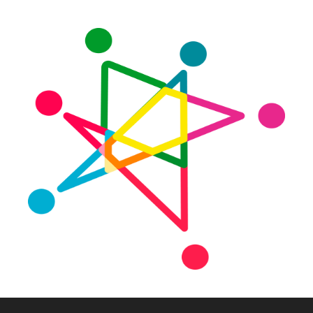
Saltar
al
contenido