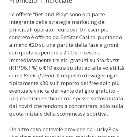
Promozioni incrociate
Le offerte “Bet‑and‑Play” sono ora parte
integrante della strategia marketing dei
principali operatori europei. Un esempio
concreto è offerto da BetStar Casino: puntando
almeno €20 su una partita della fase a gironi
con quota superiore a 2.00 si ricevono
immediatamente tre giri gratuiti su
Starburst
(RTP 96,1 %) o €10 extra su slot ad alta volatilità
come
Book of Dead
. Il requisito di wagering è
tipicamente x30 sull’importo del free spin più
eventuale vincita derivante dal giro gratuito –
una condizione chiara ma spesso sottovalutata
dai novizi che tendono a concentrarsi solo sulla
quota iniziale della scommessa sportiva.
Un altro caso notevole proviene da LuckyPlay
Live dove ogni puntata pre‑match superiore a