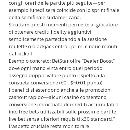
con gli orari delle partite più seguite—per
esempio lunedì sera coincide con lo sprint finale
della semifinale sudamericana.
Sfruttare questi momenti permette al giocatore
di ottenere crediti fidelity aggiuntivi
semplicemente partecipando alla sessione
roulette o blackjack entro i primi cinque minuti
dal kickoff.
Esempio concreto: BetStar offre “Dealer Boost”
dove ogni mano vinta entro quel periodo
assegna doppio valore punto rispetto alla
consueta conversione (€0…$=0·01 punto).
I benefici si estendono anche alle promozioni
cashout rapido—alcuni casinò consentono
conversione immediata dei crediti accumulated
into free bets utilizzabili sulle prossime partite
live bet senza ulteriori requisiti x30 standard.“
L’aspetto cruciale resta monitorare