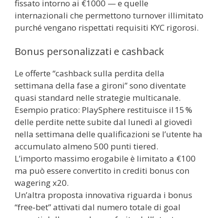
fissato intorno ai €1000 — e quelle
internazionali che permettono turnover illimitato
purché vengano rispettati requisiti KYC rigorosi.
Bonus personalizzati e cashback
Le offerte “cashback sulla perdita della
settimana della fase a gironi” sono diventate
quasi standard nelle strategie multicanale.
Esempio pratico: PlaySphere restituisce il 15 %
delle perdite nette subite dal lunedì al giovedì
nella settimana delle qualificazioni se l’utente ha
accumulato almeno 500 punti tiered.
L’importo massimo erogabile è limitato a €100
ma può essere convertito in crediti bonus con
wagering x20.
Un’altra proposta innovativa riguarda i bonus
“free‑bet” attivati dal numero totale di goal