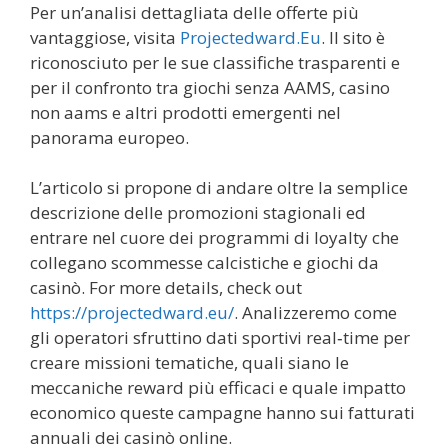
Per un’analisi dettagliata delle offerte più
vantaggiose, visita
Projectedward.Eu
. Il sito è
riconosciuto per le sue classifiche trasparenti e
per il confronto tra giochi senza AAMS, casino
non aams e altri prodotti emergenti nel
panorama europeo.
L’articolo si propone di andare oltre la semplice
descrizione delle promozioni stagionali ed
entrare nel cuore dei programmi di loyalty che
collegano scommesse calcistiche e giochi da
casinò. For more details, check out
https://projectedward.eu/
. Analizzeremo come
gli operatori sfruttino dati sportivi real‑time per
creare missioni tematiche, quali siano le
meccaniche reward più efficaci e quale impatto
economico queste campagne hanno sui fatturati
annuali dei casinò online.