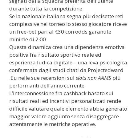
segnati dalla squadra preferita dell’utente
durante tutta la competizione.
Se la nazionale italiana segna più de­ci­sette reti
complessive nel torneo lo stesso giocatore riceve
un free‑bet pari al €30 con odds garantite
minime di 2·00.
Questa dinamica crea una dipendenza emotiva
positiva fra risultato sportivo reale ed
esperienza ludica digitale – una leva psicologica
confermata dagli studi citati da Project​ed​ward​
.Eu nelle sue recensioni sul
slots non AAMS
più
performanti dell’anno corrente.
L’interconnessione fra cashback basato sui
risultati reali ed incentivi personalizzati rende
difficile valutare quale elemento abbia generato
maggior valore aggiunto senza disaggregare
attentamente le metriche operative.