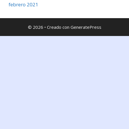
febrero 2021
© 2026
• Creado con
GeneratePress