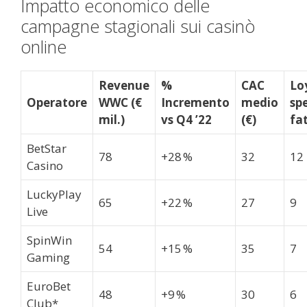
Impatto economico delle
campagne stagionali sui casinò
online
Revenue
%
CAC
Lo
Operatore
WWC (€
Incremento
medio
sp
mil.)
vs Q4 ’22
(€)
fa
BetStar
78
+28 %
32
12
Casino
LuckyPlay
65
+22 %
27
9
Live
SpinWin
54
+15 %
35
7
Gaming
EuroBet
48
+9 %
30
6
Club*