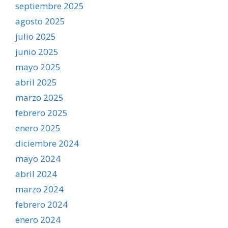
septiembre 2025
agosto 2025
julio 2025
junio 2025
mayo 2025
abril 2025
marzo 2025
febrero 2025
enero 2025
diciembre 2024
mayo 2024
abril 2024
marzo 2024
febrero 2024
enero 2024