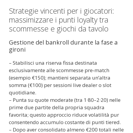
Strategie vincenti per i giocatori:
massimizzare i punti loyalty tra
scommesse e giochi da tavolo
Gestione del bankroll durante la fase a
gironi
– Stabilisci una riserva fissa destinata
esclusivamente alle scommesse pre‑match
(esempio €150); mantieni separata un’altra
somma (€100) per sessioni live dealer o slot
quotidiane.
– Punta su quote moderate (tra 1·80–2·20) nelle
prime due partite della propria squadra
favorita; questo approccio riduce volatilità pur
consentendo accumulo costante di punti tiered.
– Dopo aver consolidato almeno €200 totali nelle