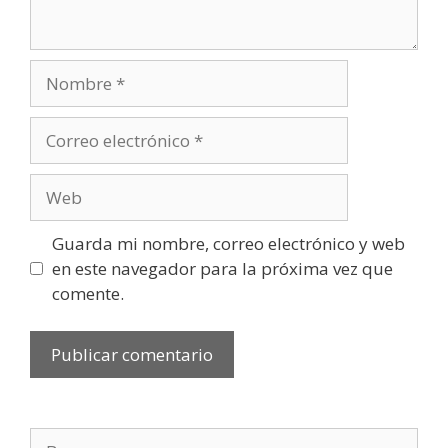
Nombre
Correo
electrónico
Web
Guarda mi nombre, correo electrónico y web
en este navegador para la próxima vez que
comente.
Buscar: