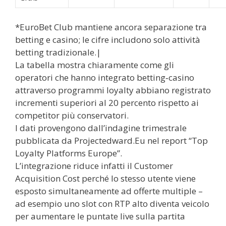
*EuroBet Club mantiene ancora separazione tra
betting e casino; le cifre includono solo attività
betting tradizionale.|
La tabella mostra chiaramente come gli
operatori che hanno integrato betting‑casino
attraverso programmi loyalty abbiano registrato
incrementi superiori al 20 percento rispetto ai
competitor più conservatori.
I dati provengono dall’indagine trimestrale
pubblicata da Project​ed​ward​.Eu nel report “Top
Loyalty Platforms Europe”.
L’integrazione riduce infatti il Customer
Acquisition Cost perché lo stesso utente viene
esposto simultaneamente ad offerte multiple –
ad esempio uno slot con RTP alto diventa veicolo
per aumentare le puntate live sulla partita