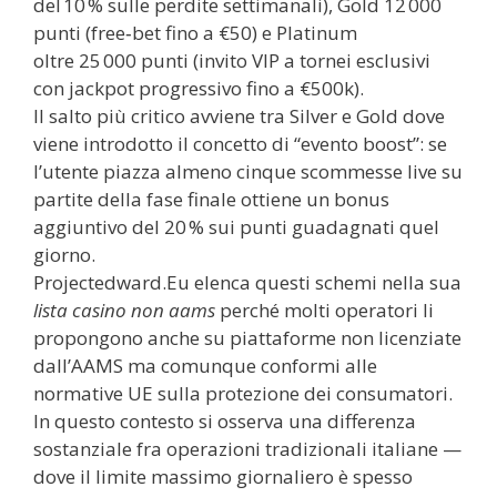
del 10 % sulle perdite settimanali), Gold 12 000
punti (free‑bet fino a €50) e Platinum
oltre 25 000 punti (invito VIP a tornei esclusivi
con jackpot progressivo fino a €500k).
Il salto più critico avviene tra Silver e Gold dove
viene introdotto il concetto di “evento boost”: se
l’utente piazza almeno cinque scommesse live su
partite della fase finale ottiene un bonus
aggiuntivo del 20 % sui punti guadagnati quel
giorno.
Project​ed​ward​.Eu elenca questi schemi nella sua
lista casino non aams
perché molti operatori li
propongono anche su piattaforme non licenziate
dall’AAMS ma comunque conformi alle
normative UE sulla protezione dei consumatori.
In questo contesto si osserva una differenza
sostanziale fra operazioni tradizionali italiane —
dove il limite massimo giornaliero è spesso