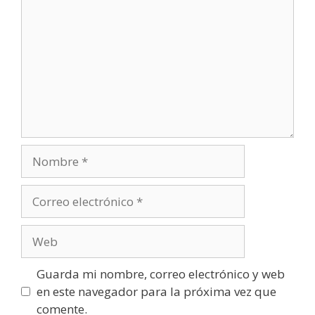
Nombre
Correo
electrónico
Web
Guarda mi nombre, correo electrónico y web
en este navegador para la próxima vez que
comente.