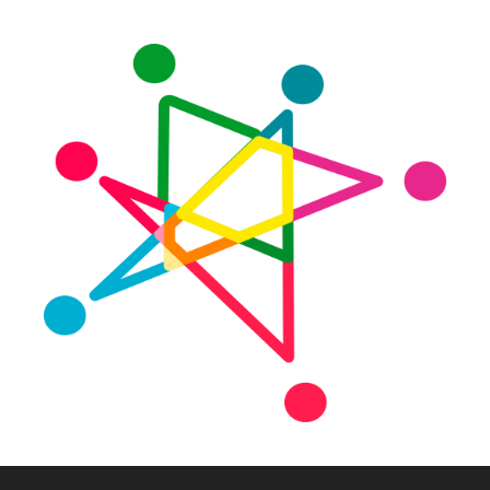
Saltar
al
contenido