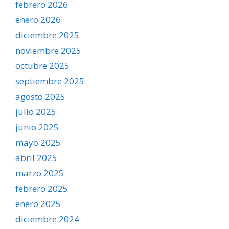
febrero 2026
enero 2026
diciembre 2025
noviembre 2025
octubre 2025
septiembre 2025
agosto 2025
julio 2025
junio 2025
mayo 2025
abril 2025
marzo 2025
febrero 2025
enero 2025
diciembre 2024