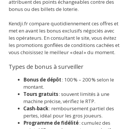
attribuent des points échangeables contre des
bonus ou des billets de loterie.
Kendji.fr compare quotidiennement ces offres et
met en avant les bonus exclusifs négociés avec
les opérateurs. En consultant le site, vous évitez
les promotions gonflées de conditions cachées et
vous choisissez le meilleur « deal » du moment.
Types de bonus à surveiller
Bonus de dépôt
: 100 % – 200 % selon le
montant.
Tours gratuits
: souvent limités à une
machine précise, vérifiez le RTP.
Cash‑back
: remboursement partiel des
pertes, idéal pour les gros joueurs.
Programme de fidélité
: cumulez des