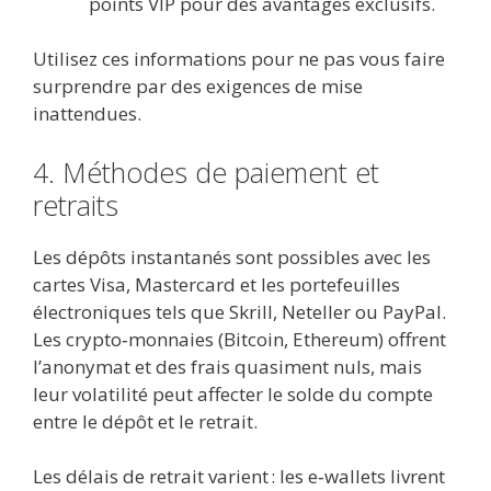
points VIP pour des avantages exclusifs.
Utilisez ces informations pour ne pas vous faire
surprendre par des exigences de mise
inattendues.
4. Méthodes de paiement et
retraits
Les dépôts instantanés sont possibles avec les
cartes Visa, Mastercard et les portefeuilles
électroniques tels que Skrill, Neteller ou PayPal.
Les crypto‑monnaies (Bitcoin, Ethereum) offrent
l’anonymat et des frais quasiment nuls, mais
leur volatilité peut affecter le solde du compte
entre le dépôt et le retrait.
Les délais de retrait varient : les e‑wallets livrent