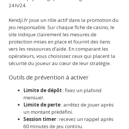
24 h/24.
Kendji.fr joue un rôle actif dans la promotion du
jeu responsable. Sur chaque fiche de casino, le
site indique clairement les mesures de
protection mises en place et fournit des liens
vers les ressources d’aide. En comparant les
opérateurs, vous choisissez ceux qui placent la
sécurité du joueur au cœur de leur stratégie.
Outils de prévention à activer
Limite de dépôt
: fixez un plafond
mensuel.
Limite de perte
: arrêtez de jouer après
un montant prédéfini.
Session timer
: recevez un rappel après
60 minutes de jeu continu.