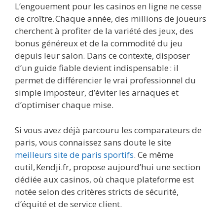
L’engouement pour les casinos en ligne ne cesse
de croître. Chaque année, des millions de joueurs
cherchent à profiter de la variété des jeux, des
bonus généreux et de la commodité du jeu
depuis leur salon. Dans ce contexte, disposer
d’un guide fiable devient indispensable : il
permet de différencier le vrai professionnel du
simple imposteur, d’éviter les arnaques et
d’optimiser chaque mise.
Si vous avez déjà parcouru les comparateurs de
paris, vous connaissez sans doute le site
meilleurs site de paris sportifs
. Ce même
outil, Kendji.fr, propose aujourd’hui une section
dédiée aux casinos, où chaque plateforme est
notée selon des critères stricts de sécurité,
d’équité et de service client.