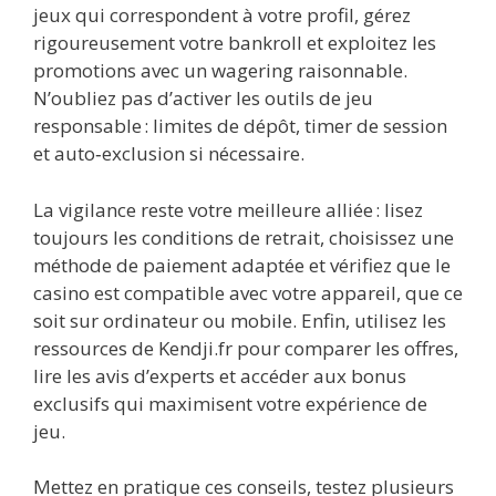
jeux qui correspondent à votre profil, gérez
rigoureusement votre bankroll et exploitez les
promotions avec un wagering raisonnable.
N’oubliez pas d’activer les outils de jeu
responsable : limites de dépôt, timer de session
et auto‑exclusion si nécessaire.
La vigilance reste votre meilleure alliée : lisez
toujours les conditions de retrait, choisissez une
méthode de paiement adaptée et vérifiez que le
casino est compatible avec votre appareil, que ce
soit sur ordinateur ou mobile. Enfin, utilisez les
ressources de Kendji.fr pour comparer les offres,
lire les avis d’experts et accéder aux bonus
exclusifs qui maximisent votre expérience de
jeu.
Mettez en pratique ces conseils, testez plusieurs