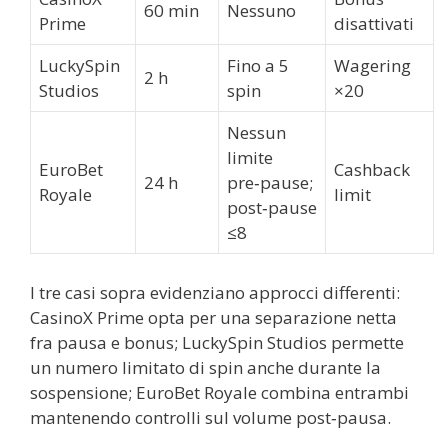
60 min
Nessuno
Prime
disattivati
LuckySpin
Fino a 5
Wagering
2 h
Studios
spin
×20
Nessun
limite
EuroBet
Cashback
24 h
pre‑pause;
Royale
limit
post‑pause
≤8
I tre casi sopra evidenziano approcci differenti:
CasinoX Prime opta per una separazione netta
fra pausa e bonus; LuckySpin Studios permette
un numero limitato di spin anche durante la
sospensione; EuroBet Royale combina entrambi
mantenendo controlli sul volume post‑pausa.