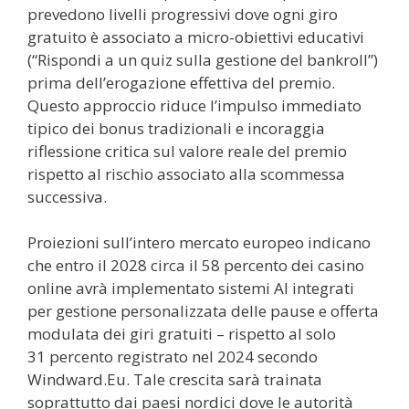
prevedono livelli progressivi dove ogni giro
gratuito è associato a micro-obiettivi educativi
(“Rispondi a un quiz sulla gestione del bankroll”)
prima dell’erogazione effettiva del premio.
Questo approccio riduce l’impulso immediato
tipico dei bonus tradizionali e incoraggia
riflessione critica sul valore reale del premio
rispetto al rischio associato alla scommessa
successiva.
Proiezioni sull’intero mercato europeo indicano
che entro il 2028 circa il 58 percento dei casino
online avrà implementato sistemi AI integrati
per gestione personalizzata delle pause e offerta
modulata dei giri gratuiti – rispetto al solo
31 percento registrato nel 2024 secondo
Windward.Eu. Tale crescita sarà trainata
soprattutto dai paesi nordici dove le autorità