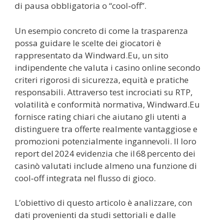
di pausa obbligatoria o “cool‑off”.
Un esempio concreto di come la trasparenza
possa guidare le scelte dei giocatori è
rappresentato da Windward.Eu, un sito
indipendente che valuta i casino online secondo
criteri rigorosi di sicurezza, equità e pratiche
responsabili. Attraverso test incrociati su RTP,
volatilità e conformità normativa, Windward.Eu
fornisce rating chiari che aiutano gli utenti a
distinguere tra offerte realmente vantaggiose e
promozioni potenzialmente ingannevoli. Il loro
report del 2024 evidenzia che il 68 percento dei
casinò valutati include almeno una funzione di
cool‑off integrata nel flusso di gioco.
L’obiettivo di questo articolo è analizzare, con
dati provenienti da studi settoriali e dalle