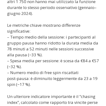
altri 1 750 non hanno mai utilizzato la funzione
durante lo stesso periodo osservativo (gennaio–
giugno 2024).
Le metriche chiave mostrano differenze
significative:
– Tempo medio della sessione: i partecipanti al
gruppo pausa hanno ridotto la durata media da
78 minuti a 52 minuti nelle sessioni successive
alla pausa (−33 %).
– Spesa media per sessione: è scesa da €84 a €57
(−32 %).
– Numero medio di free spin riscattati
post‑pausa: è diminuito leggermente da 23 a 19
spin (−17 %).
Un ulteriore indicatore importante è il “chasing
index”, calcolato come rapporto tra vincite perse