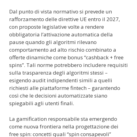
Dal punto di vista normativo si prevede un
rafforzamento delle direttive UE entro il 2027,
con proposte legislative volte a rendere
obbligatoria l’attivazione automatica della
pause quando gli algoritmi rilevano
comportamento ad alto rischio combinato a
offerte dinamiche come bonus “cashback + free
spins”. Tali norme potrebbero includere requisiti
sulla trasparenza degli algoritmi stessi –
esigendo audit indipendenti simili a quelli
richiesti alle piattaforme fintech – garantendo
così che le decisioni automatizzate siano
spiegabili agli utenti finali.
La gamification responsabile sta emergendo
come nuova frontiera nella progettazione dei
free spin: concetti quali “spin consapevoli”