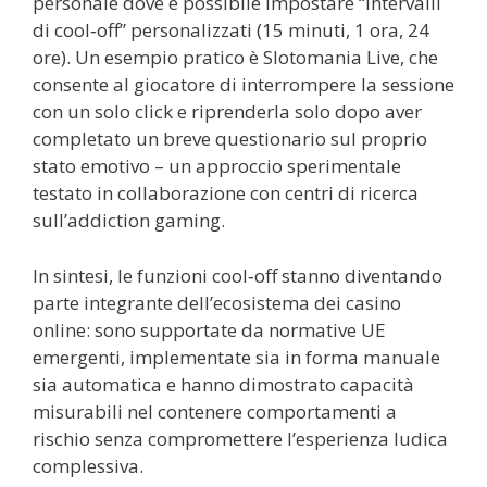
personale dove è possibile impostare “intervalli
di cool‑off” personalizzati (15 minuti, 1 ora, 24
ore). Un esempio pratico è Slotomania Live, che
consente al giocatore di interrompere la sessione
con un solo click e riprenderla solo dopo aver
completato un breve questionario sul proprio
stato emotivo – un approccio sperimentale
testato in collaborazione con centri di ricerca
sull’addiction gaming.
In sintesi, le funzioni cool‑off stanno diventando
parte integrante dell’ecosistema dei casino
online: sono supportate da normative UE
emergenti, implementate sia in forma manuale
sia automatica e hanno dimostrato capacità
misurabili nel contenere comportamenti a
rischio senza compromettere l’esperienza ludica
complessiva.