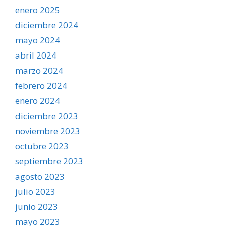
enero 2025
diciembre 2024
mayo 2024
abril 2024
marzo 2024
febrero 2024
enero 2024
diciembre 2023
noviembre 2023
octubre 2023
septiembre 2023
agosto 2023
julio 2023
junio 2023
mayo 2023