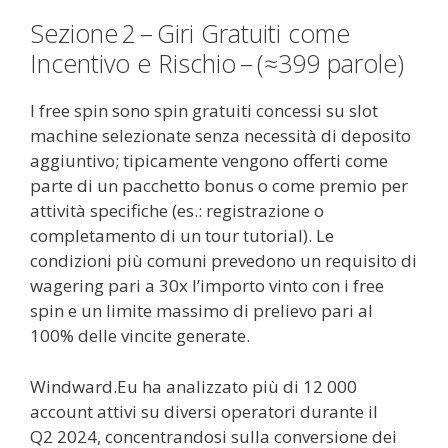
Sezione 2 – Giri Gratuiti come
Incentivo e Rischio – (≈399 parole)
I free spin sono spin gratuiti concessi su slot
machine selezionate senza necessità di deposito
aggiuntivo; tipicamente vengono offerti come
parte di un pacchetto bonus o come premio per
attività specifiche (es.: registrazione o
completamento di un tour tutorial). Le
condizioni più comuni prevedono un requisito di
wagering pari a 30x l’importo vinto con i free
spin e un limite massimo di prelievo pari al
100% delle vincite generate.
Windward.Eu ha analizzato più di 12 000
account attivi su diversi operatori durante il
Q2 2024, concentrandosi sulla conversione dei