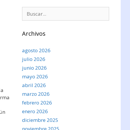
Buscar:
Archivos
agosto 2026
julio 2026
junio 2026
mayo 2026
abril 2026
da
marzo 2026
forma
febrero 2026
enero 2026
çün
diciembre 2025
noviembre 2025