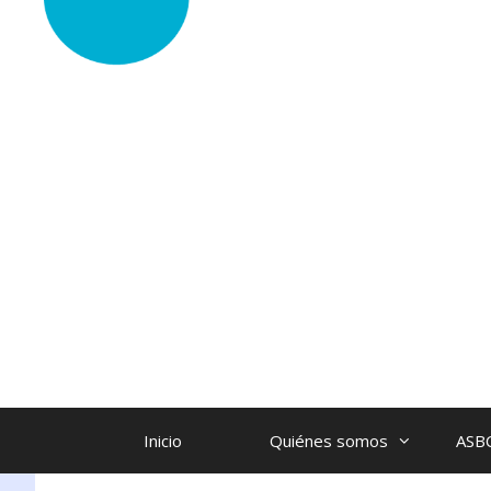
Inicio
Quiénes somos
ASB