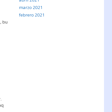
marzo 2021
febrero 2021
, bu
.
aq