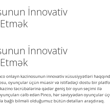
sunun İnnovativ
f Etmək
sunun İnnovativ
f Etmək
nco onlayn kazinosunun innovativ xüsusiyyətləri haqqın
su, oyunçular üçün müasir və istifadəçi dostu bir plat
 kazino təcrübələrinə qədər geniş bir oyun seçimi ilə
 oyunçuları cəlb edən Pinco, hər səviyyədən oyunçular ü
ilə bağlı bilməli olduğumuz bütün detalları araşdıraq.