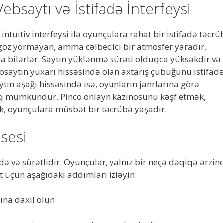
bsaytı və İstifadə İnterfeysi
intuitiv interfeysi ilə oyunçulara rahat bir istifadə təcrü
, göz yormayan, amma cəlbedici bir atmosfer yaradır.
la bilərlər. Saytın yüklənmə sürəti olduqca yüksəkdir və
 vebsaytın yuxarı hissəsində olan axtarış çubuğunu istifad
ytın aşağı hissəsində isə, oyunların janrlarına görə
aq mümkündür. Pinco onlayn kazinosunu kəşf etmək,
k, oyunçulara müsbət bir təcrübə yaşadır.
sesi
ə və sürətlidir. Oyunçular, yalnız bir neçə dəqiqə ərzin
 üçün aşağıdakı addımları izləyin:
ına daxil olun