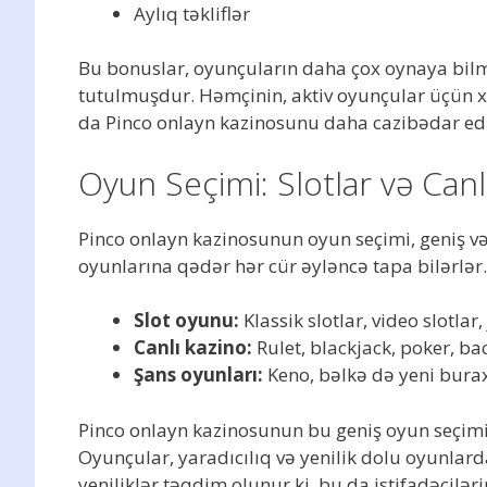
Aylıq təkliflər
Bu bonuslar, oyunçuların daha çox oynaya bil
tutulmuşdur. Həmçinin, aktiv oyunçular üçün x
da Pinco onlayn kazinosunu daha cazibədar edi
Oyun Seçimi: Slotlar və Canl
Pinco onlayn kazinosunun oyun seçimi, geniş və
oyunlarına qədər hər cür əyləncə tapa bilərlər.
Slot oyunu:
Klassik slotlar, video slotlar,
Canlı kazino:
Rulet, blackjack, poker, ba
Şans oyunları:
Keno, bəlkə də yeni buraxı
Pinco onlayn kazinosunun bu geniş oyun seçimi
Oyunçular, yaradıcılıq və yenilik dolu oyunlar
yeniliklər təqdim olunur ki, bu da istifadəçilər