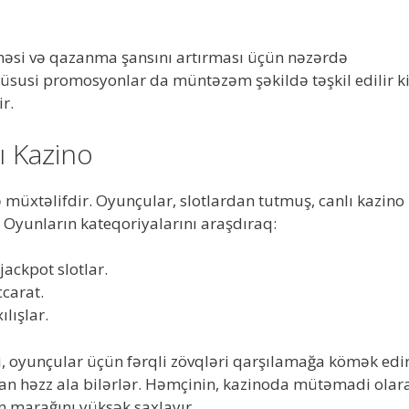
məsi və qazanma şansını artırması üçün nəzərdə
üsusi promosyonlar da müntəzəm şəkildə təşkil edilir ki
r.
ı Kazino
 müxtəlifdir. Oyunçular, slotlardan tutmuş, canlı kazino
 Oyunların kateqoriyalarını araşdıraq:
 jackpot slotlar.
ccarat.
lışlar.
, oyunçular üçün fərqli zövqləri qarşılamağa kömək edir
dan həzz ala bilərlər. Həmçinin, kazinoda mütəmadi olar
in marağını yüksək saxlayır.