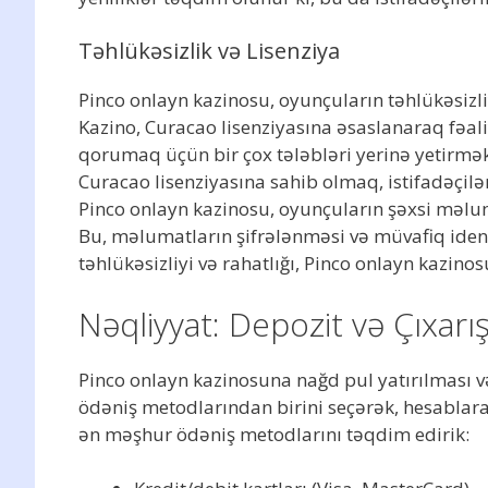
Təhlükəsizlik və Lisenziya
Pinco onlayn kazinosu, oyunçuların təhlükəsizli
Kazino, Curacao lisenziyasına əsaslanaraq fəali
qorumaq üçün bir çox tələbləri yerinə yetirmək
Curacao lisenziyasına sahib olmaq, istifadəçilə
Pinco onlayn kazinosu, oyunçuların şəxsi məlu
Bu, məlumatların şifrələnməsi və müvafiq identi
təhlükəsizliyi və rahatlığı, Pinco onlayn kazinos
Nəqliyyat: Depozit və Çıxarı
Pinco onlayn kazinosuna nağd pul yatırılması və
ödəniş metodlarından birini seçərək, hesablara 
ən məşhur ödəniş metodlarını təqdim edirik: