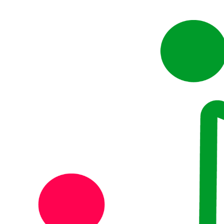
Saltar
al
contenido