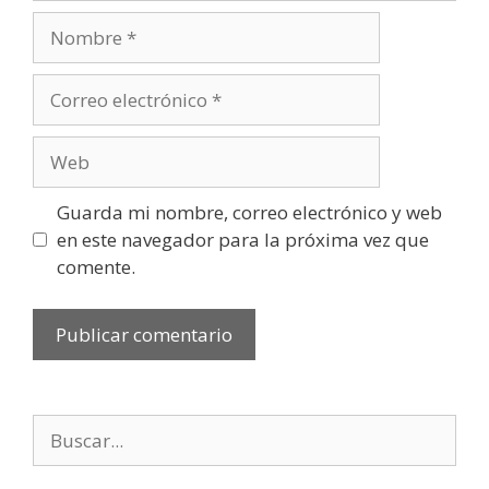
Nombre
Correo
electrónico
Web
Guarda mi nombre, correo electrónico y web
en este navegador para la próxima vez que
comente.
Buscar: