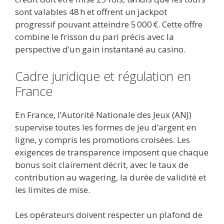
sont valables 48 h et offrent un jackpot
progressif pouvant atteindre 5 000 €. Cette offre
combine le frisson du pari précis avec la
perspective d’un gain instantané au casino.
Cadre juridique et régulation en
France
En France, l’Autorité Nationale des Jeux (ANJ)
supervise toutes les formes de jeu d’argent en
ligne, y compris les promotions croisées. Les
exigences de transparence imposent que chaque
bonus soit clairement décrit, avec le taux de
contribution au wagering, la durée de validité et
les limites de mise.
Les opérateurs doivent respecter un plafond de