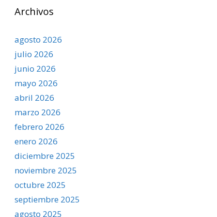
Archivos
agosto 2026
julio 2026
junio 2026
mayo 2026
abril 2026
marzo 2026
febrero 2026
enero 2026
diciembre 2025
noviembre 2025
octubre 2025
septiembre 2025
agosto 2025