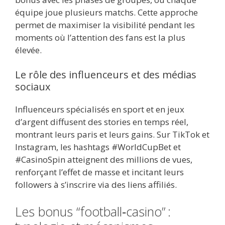
équipe joue plusieurs matchs. Cette approche
permet de maximiser la visibilité pendant les
moments où l’attention des fans est la plus
élevée.
Le rôle des influenceurs et des médias
sociaux
Influenceurs spécialisés en sport et en jeux
d’argent diffusent des stories en temps réel,
montrant leurs paris et leurs gains. Sur TikTok et
Instagram, les hashtags #WorldCupBet et
#CasinoSpin atteignent des millions de vues,
renforçant l’effet de masse et incitant leurs
followers à s’inscrire via des liens affiliés.
Les bonus “football‑casino” :