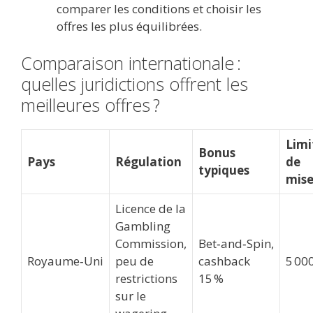
comparer les conditions et choisir les
offres les plus équilibrées.
Comparaison internationale :
quelles juridictions offrent les
meilleures offres ?
Limi
Bonus
Pays
Régulation
de
typiques
mis
Licence de la
Gambling
Commission,
Bet‑and‑Spin,
Royaume‑Uni
peu de
cashback
5 00
restrictions
15 %
sur le