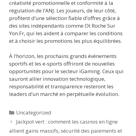
créativité promotionnelle et conformité à la
régulation de l’ANJ. Les joueurs, de leur côté,
profitent d’une sélection fiable d’offres grâce à
des sites indépendants comme Ot Roche Sur
Yon.Fr, qui les aident à comparer les conditions
et à choisir les promotions les plus équilibrées.
À l’horizon, les prochains grands événements
sportifs et les e‑sports offriront de nouvelles
opportunités pour le secteur iGaming. Ceux qui
sauront allier innovation technologique,
responsabilité et transparence resteront les
leaders d’un marché en perpétuelle évolution.
Categorías
Uncategorized
Jackpot vert : comment les casinos en ligne
allient gains massifs, sécurité des paiements et