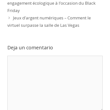
engagement écologique à l’occasion du Black
Friday
Jeux d’argent numériques – Comment le
virtuel surpasse la salle de Las Vegas
Deja un comentario
Comentario