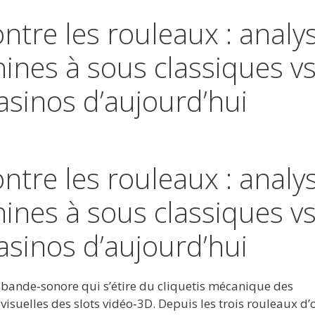
tre les rouleaux : analy
hines à sous classiques v
sinos d’aujourd’hui
tre les rouleaux : analy
hines à sous classiques v
sinos d’aujourd’hui
 bande‑sonore qui s’étire du cliquetis mécanique des
isuelles des slots vidéo‑3D. Depuis les trois rouleaux d’