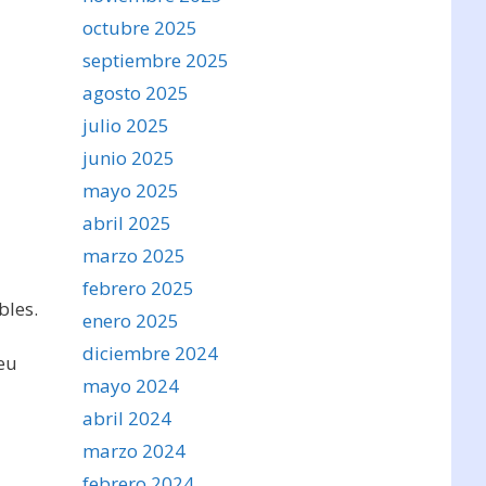
octubre 2025
septiembre 2025
agosto 2025
julio 2025
junio 2025
mayo 2025
abril 2025
marzo 2025
febrero 2025
bles.
enero 2025
diciembre 2024
jeu
mayo 2024
abril 2024
marzo 2024
febrero 2024