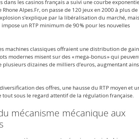
s dans les casinos français a suivi une courbe exponentie
 Rhone Alpes.Fr, on passe de 120 jeux en 2000 à plus de
explosion s’explique par la libéralisation du marché, mai
qui impose un RTP minimum de 90 % pour les nouvelles
. Les machines classiques offraient une distribution de gai
es slots modernes misent sur des « mega‑bonus » qui peuven
 plusieurs dizaines de milliers d’euros, augmentant ains
diversification des offres, une hausse du RTP moyen et u
 tout sous le regard attentif de la régulation française.
 : du mécanisme mécanique aux
s