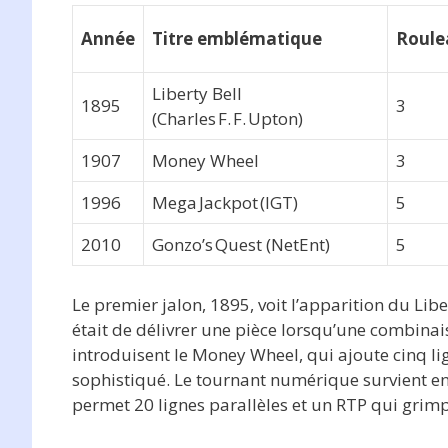
Année
Titre emblématique
Roule
Liberty Bell
1895
3
(Charles F. F. Upton)
1907
Money Wheel
3
1996
Mega Jackpot (IGT)
5
2010
Gonzo’s Quest (NetEnt)
5
Le premier jalon, 1895, voit l’apparition du Libe
était de délivrer une pièce lorsqu’une combinai
introduisent le Money Wheel, qui ajoute cinq li
sophistiqué. Le tournant numérique survient en 
permet 20 lignes parallèles et un RTP qui grimp