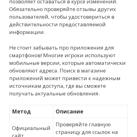
позволяет оставаться в курсе изменений.
Обязательно проверяйте отзывы других
пользователей, чтобы удостовериться в
действительности предоставляемой
информации.
Не стоит забывать про приложения для
смартфонов! Многие игроки используют
мобильные версии, которые автоматически
обновляют адреса. Поиск в магазине
приложений может привести к надежным
источникам доступа, где вы сможете
получать актуальные обновления.
Метод
Описание
Проверяйте главную
Официальный
страницу для ссылок на
сайт