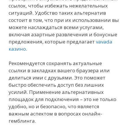
ссылок, чтобы избежать нежелательных
ситуаций. Удобство таких альтернатив
состоит в том, что при их использовании вы
можете наслаждаться всеми услугами,
включая азартные развлечения и бонусные
предложения, которые предлагает
vavada
казино
.
Рекомендуется сохранять актуальные
ссылки в закладках вашего браузера или
делиться ими с друзьями. Это поможет
быстро обеспечить доступ без лишних
усилий. Применение альтернативных
площадок для подключения – это не только
удобно, но и безопасно, что является
важным аспектом в вопросах онлайн-
гемблинга.