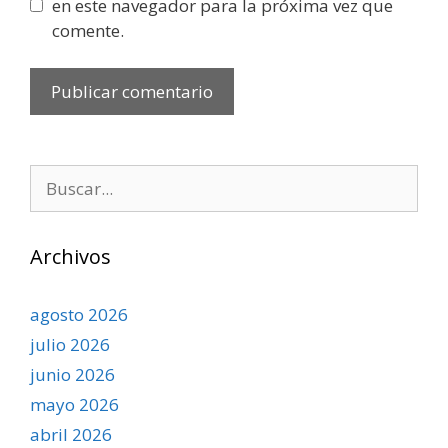
en este navegador para la próxima vez que
comente.
Buscar:
Archivos
agosto 2026
julio 2026
junio 2026
mayo 2026
abril 2026