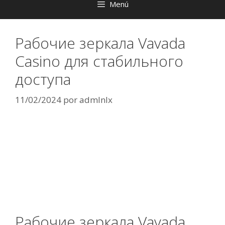
Menú
Рабочие зеркала Vavada
Casino для стабильного
доступа
11/02/2024
por
admlnlx
Рабочие зеркала Vavada