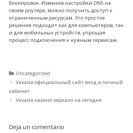
блокировок. Изменив настройки DNS на
своем роутере, можно получить доступ к
ограниченным ресурсам. Это простое
решение подходит как для компьютеров, так
и для мобильных устройств, упрощая
процесс подключения к нужным сервисам.
Categorías
Uncategorized
Vavada официальный сайт вход в личный
кабинет
Vavada казино зеркало на сегодня
Deja un comentario