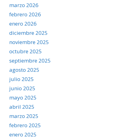
marzo 2026
febrero 2026
enero 2026
diciembre 2025
noviembre 2025
octubre 2025
septiembre 2025
agosto 2025
julio 2025
junio 2025
mayo 2025
abril 2025
marzo 2025
febrero 2025
enero 2025