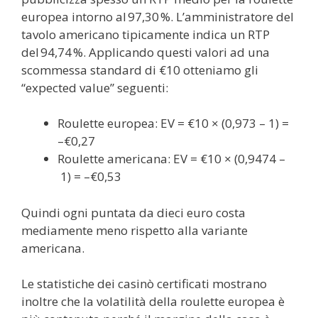
europea intorno al 97,30 %. L’amministratore del
tavolo americano tipicamente indica un RTP
del 94,74 %. Applicando questi valori ad una
scommessa standard di €10 otteniamo gli
“expected value” seguenti:
Roulette europea: EV = €10 × (0,973 – 1) =
–€0,27
Roulette americana: EV = €10 × (0,9474 –
1) = –€0,53
Quindi ogni puntata da dieci euro costa
mediamente meno rispetto alla variante
americana.
Le statistiche dei casinò certificati mostrano
inoltre che la volatilità della roulette europea è