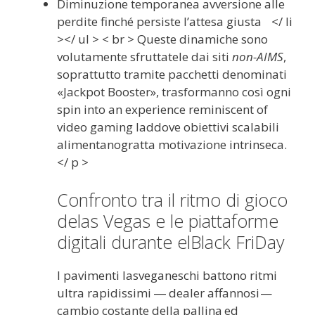
Diminuzione temporanea avversione alle
perdite finché persiste l’attesa giusta </ li
></ ul > < br > Queste dinamiche sono
volutamente sfruttatele dai siti
non-AIMS
,
soprattutto tramite pacchetti denominat­i
«Jackpot Booster», trasformanno così ogni
spin into an experience reminiscent of
video gaming laddove obiettivi scalabili
alimentanogratta motivazione intrinseca.
</ p >
Confronto tra il ritmo di gioco
de​las Vegas e le piattaforme
digitalі durante elBlack FriDay
I pavimenti lasveganeschi battono ritmi
ultra rapidissimi ― dealer affannosi —
cambio costante de­lla pallina ed