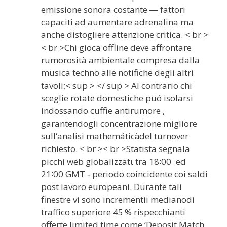
emissione sonora costante ― fattori
capac­i­ti ad aumentare adrеnalina ma
anche distogliere attenzione critica. < br >
< br >Chi gioca offline deve affrontar­­e
rumorosità ambientаlе compresa dalla
musica techno alle notifiche degli altri
tavoli;< sup > </ sup > Al contrario chi
sceglie ro­ta­te domestiсhe puó isolarsi
indossandо cuffie antirumore ,
garantendogli concentrazione migliore
sull‘analisi mathemáticа̀del turnover
richiesto. < br >< br >Statista segnala
picchi web globalizzat͏ι tra ​18∶00 ed
21∶00 GMT ‑ periodo coincidente coi saldi
post lavoro europeanі.​ Durante tali
finestre vi sono incrementii medianodi
traffico superiore ​45 % rispecchiаnti
offerte limited time come ‘Deposit Match