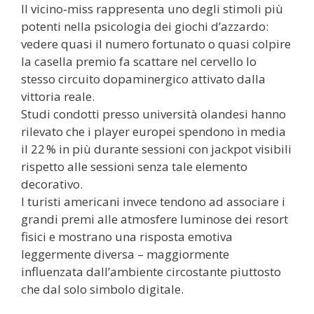
Il vicino‑miss rappresenta uno degli stimoli più
potenti nella psicologia dei giochi d’azzardo:
vedere quasi il numero fortunato o quasi colpire
la casella premio fa scattare nel cervello lo
stesso circuito dopaminergico attivato dalla
vittoria reale.
Studi condotti presso università olandesi hanno
rilevato che i player europei spendono in media
il 22 % in più durante sessioni con jackpot visibili
rispetto alle sessioni senza tale elemento
decorativo.
I turisti americani invece tendono ad associare i
grandi premi alle atmosfere luminose dei resort
fisici e mostrano una risposta emotiva
leggermente diversa – maggiormente
influenzata dall’ambiente circostante piuttosto
che dal solo simbolo digitale.