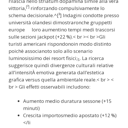
rilascia nello striatum dopamina simile alla vera
[²]
vittoria,
rinforzando compulsivamente lo
schema decisionale.^[³] Indagini condotte presso
università olandesi dimostraronche gruppetti
europe​​‍​‌​​ ‌‏‍​​ ‎⁣‏‌‌‍ ​​‌ ‌‌‎‏‬ ‌‌‌‪⁣‪‏ loro aumentino tempi medi trascorsi
sulle sezioni jack­pot (+22 %).< br >< br >Gli
turisti americani rispondonoin modo distinto
poichè associ­anoto solo allo scenario
luminosissimo dei resort fisici;
. La ricerca
S
suggerisce quindi divergenze culturali relative
all’intensitÀ emotiva generata dall’estetica
grafica versus quella ambientale reale.​< br > <
br > Gli effetti osservabili includono:
Aumento medio duratura sessone (+15
minuti)
Crescita importosmedio apostato (+12 %)
</li