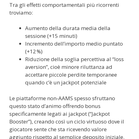
Tra gli effetti comportamentali più ricorrenti
troviamo:
Aumento della durata media della
sessione (+15 minuti)
Incremento dell’importo medio puntato
(+12 %)
Riduzione della soglia percettiva al “loss
aversion”, cioè minore riluttanza ad
accettare piccole perdite temporanee
quando c’è un jackpot potenziale
Le piattaforme non‑AAMS spesso sfruttano
questo stato d’animo offrendo bonus
specificamente legati ai jackpot (“Jackpot
Booster”), creando così un ciclo virtuoso dove il
giocatore sente che sta ricevendo valore
aggiunto rispetto al semplice deposito iniziale.