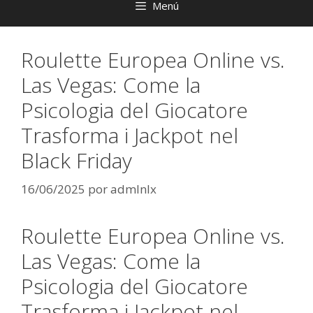
Menú
Roulette Europea Online vs.
Las Vegas: Come la
Psicologia del Giocatore
Trasforma i Jackpot nel
Black Friday
16/06/2025
por
admlnlx
Roulette Europea Online vs.
Las Vegas: Come la
Psicologia del Giocatore
Trasforma i Jackpot nel