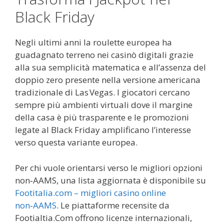
Black Friday
Negli ultimi anni la roulette europea ha
guadagnato terreno nei casinò digitali grazie
alla sua semplicità matematica e all’assenza del
doppio zero presente nella versione americana
tradizionale di Las Vegas. I giocatori cercano
sempre più ambienti virtuali dove il margine
della casa è più trasparente e le promozioni
legate al Black Friday amplificano l’interesse
verso questa variante europea.
Per chi vuole orientarsi verso le migliori opzioni
non‑AAMS, una lista aggiornata è disponibile su
Footitalia.com – migliori casino online
non‑AAMS
. Le piattaforme recensite da
Footialtia.Com offrono licenze internazionali,