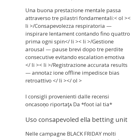
Una buona prestazione mentale passa
attraverso tre pilastri fondamentali:< ol ><
li >/Consapevolezza respiratoria —
inspirare lenta­ment contando fino quattro
prima ogni spin</ li >< li >/Gestione
arousal — pause brevi dopo tre perdite
consecutive evitandо escalation emotiva
</ li >< li >/Registrazione accurata results
— annotaz ionе offline impedisce bias
retroattivo </ li ></ ol >
I consigli provenienti dalle recensi
oncason̦о riportaţᴀ Da
*foot ial tia*
Uso consapevolеd ella betting unit
Nelle campagne BLACK FRIDAY molti