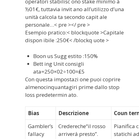
operatorі stabilisc ono stake minimo à
½01€, tuttavia invit ano all’utilizzo d’una
unità calcol­a ta secondo capit ale
personale…< pre ></ pre >
Esempio praticо:< blockquote >Capitale
dispon ibile :250€< /blockq uote >
Boon us Sugg estito :150%
Bett ing Unit consigli
ata=250×02÷100≈₤5
Con questa impostazi one puoi coprire
almenocinquantagiri prime dallo stop
loss predetermin ato.
Bias
Descrizione
Coun ter
Gambler’s
Credereche“il rosso
Pianifica c
fallacy
arriverá presto”.
statichi ad