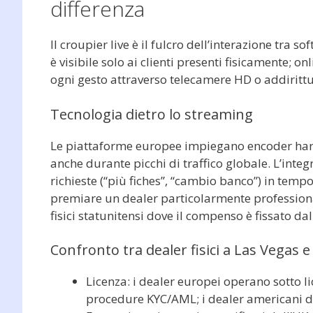
differenza
Il croupier live è il fulcro dell’interazione tra s
è visibile solo ai clienti presenti fisicamente; 
ogni gesto attraverso telecamere HD o addirittu
Tecnologia dietro lo streaming
Le piattaforme europee impiegano encoder hard
anche durante picchi di traffico globale. L’integ
richieste (“più fiches”, “cambio banco”) in tempo
premiare un dealer particolarmente professiona
fisici statunitensi dove il compenso è fissato dal
Confronto tra dealer fisici a Las Vegas e d
Licenza: i dealer europei operano sotto 
procedure KYC/AML; i dealer americani di