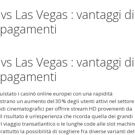
vs Las Vegas : vantaggi di
i pagamenti
vs Las Vegas : vantaggi di
i pagamenti
quistato i casinò online europei con una rapidità
trano un aumento del 30 % degli utenti attivi nel settore
tudi cinematografici per offrire stream HD provenienti da
Il risultato è un’esperienza che ricorda quella dei grandi
l viaggio transatlantico o le lunghe code alle slot machin
attutto la possibilità di scegliere fra diverse varianti del