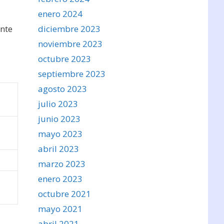
enero 2024
diciembre 2023
ente
noviembre 2023
octubre 2023
septiembre 2023
agosto 2023
julio 2023
junio 2023
mayo 2023
abril 2023
marzo 2023
enero 2023
octubre 2021
mayo 2021
abril 2021