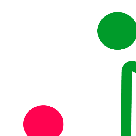
Saltar
al
contenido