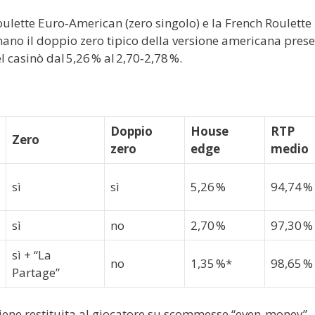
Roulette Euro‑American (zero singolo) e la French Roulette
nano il doppio zero tipico della versione americana pres
 casinò dal 5,26 % al 2,70‑2,78 %.
Doppio
House
RTP
Zero
zero
edge
medio
sì
sì
5,26 %
94,74 %
sì
no
2,70 %
97,30 %
sì + “La
no
1,35 %*
98,65 %
Partage”
viene restituita al giocatore su scommesse “even‑money”.