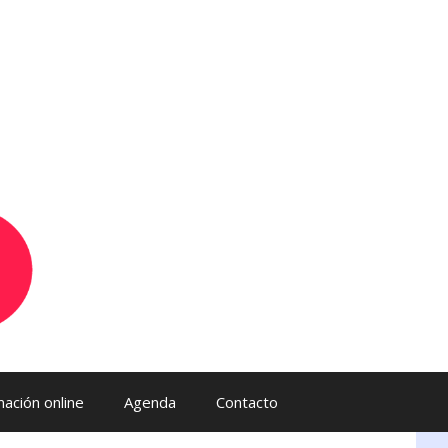
ación online
Agenda
Contacto