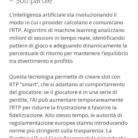
– 300 parole
L’intelligenza artificiale sta rivoluzionando il
modo in cui i provider calcolano e comunicano
l’RTP. Algoritmi di machine learning analizzano
milioni di sessioni in tempo reale, identificando
pattern di gioco e adeguando dinamicamente la
percentuale di ritorno per mantenere l’equilibrio
tra divertimento e profitto.
Questa tecnologia permette di creare slot con
RTP “smart”, che si adattano al comportamento
del giocatore: se il giocatore è in una serie di
perdite, l’AI può aumentare temporaneamente
l’RTP per ridurre la frustrazione e favorire la
fidelizzazione. Allo stesso tempo, le autorità di
regolamentazione europee stanno introducendo
norme più stringenti sulla trasparenza. La