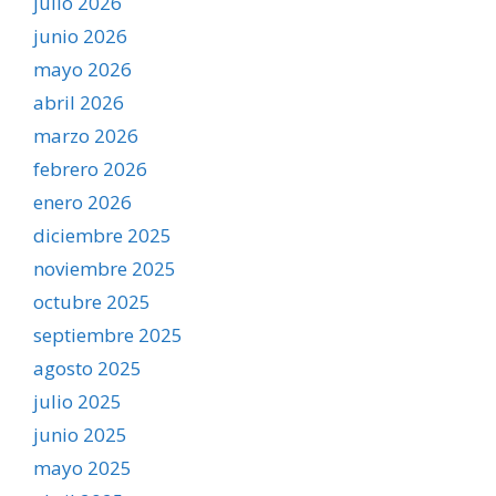
julio 2026
junio 2026
mayo 2026
abril 2026
marzo 2026
febrero 2026
enero 2026
diciembre 2025
noviembre 2025
octubre 2025
septiembre 2025
agosto 2025
julio 2025
junio 2025
mayo 2025