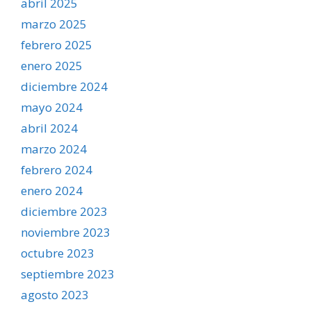
abril 2025
marzo 2025
febrero 2025
enero 2025
diciembre 2024
mayo 2024
abril 2024
marzo 2024
febrero 2024
enero 2024
diciembre 2023
noviembre 2023
octubre 2023
septiembre 2023
agosto 2023