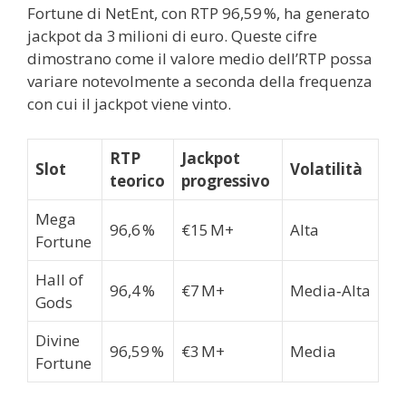
Fortune di NetEnt, con RTP 96,59 %, ha generato
jackpot da 3 milioni di euro. Queste cifre
dimostrano come il valore medio dell’RTP possa
variare notevolmente a seconda della frequenza
con cui il jackpot viene vinto.
RTP
Jackpot
Slot
Volatilità
teorico
progressivo
Mega
96,6 %
€15 M+
Alta
Fortune
Hall of
96,4 %
€7 M+
Media‑Alta
Gods
Divine
96,59 %
€3 M+
Media
Fortune