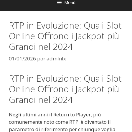
Menú
RTP in Evoluzione: Quali Slot
Online Offrono i Jackpot più
Grandi nel 2024
01/01/2026
por
admlnlx
RTP in Evoluzione: Quali Slot
Online Offrono i Jackpot più
Grandi nel 2024
Negli ultimi anni il Return to Player, più
comunemente noto come RTP, è diventato il
parametro di riferimento per chiunque voglia