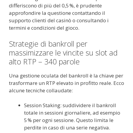
differiscono di più del 0,5 %, è prudente
approfondire la questione contattando il
supporto clienti del casinò o consultando i
termini e condizioni del gioco.
Strategie di bankroll per
massimizzare le vincite su slot ad
alto RTP – 340 parole
Una gestione oculata del bankroll è la chiave per
trasformare un RTP elevato in profitto reale. Ecco
alcune tecniche collaudate:
Session Staking: suddividere il bankroll
totale in sessioni giornaliere, ad esempio
5 % per ogni sessione. Questo limita le
perdite in caso di una serie negativa.