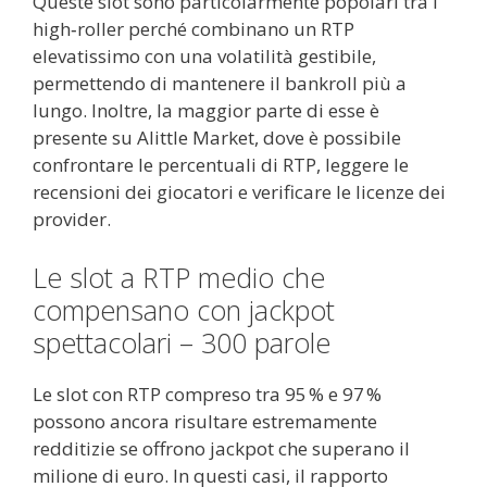
Queste slot sono particolarmente popolari tra i
high‑roller perché combinano un RTP
elevatissimo con una volatilità gestibile,
permettendo di mantenere il bankroll più a
lungo. Inoltre, la maggior parte di esse è
presente su Alittle Market, dove è possibile
confrontare le percentuali di RTP, leggere le
recensioni dei giocatori e verificare le licenze dei
provider.
Le slot a RTP medio che
compensano con jackpot
spettacolari – 300 parole
Le slot con RTP compreso tra 95 % e 97 %
possono ancora risultare estremamente
redditizie se offrono jackpot che superano il
milione di euro. In questi casi, il rapporto