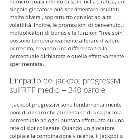
numero quasi infinito di spin; nella pratica, un
singolo giocatore può sperimentare risultati
molto diversi, soprattutto con slot ad alta
volatilità. Inoltre, le promozioni di benvenuto, i
moltiplicatori di bonus e le funzioni “free spin”
possono temporaneamente alterare il valore
percepito, creando una differenza tra la
percentuale dichiarata e quella effettivamente
sperimentata.
L’impatto dei jackpot progressivi
sull’RTP medio – 340 parole
I jackpot progressivi sono fondamentalmente
pool di denaro che aumentano di una piccola
percentuale ad ogni puntata effettuata su una
rete di slot collegate. Quando un giocatore
colpisce la combinazione vincente, il jackpot si