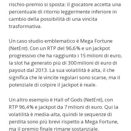
rischio‑premio si sposta: il giocatore accetta una
percentuale di ritorno leggermente inferiore in
cambio della possibilità di una vincita
trasformativa.
Un caso studio emblematico è Mega Fortune
(NetEnt). Con un RTP del 96,6 % e un jackpot
progressivo che ha raggiunto i 15 milioni di euro,
la slot ha generato più di 300 milioni di euro di
payout dal 2013. La sua volatilità è alta, il che
significa che le vincite regolari sono scarse, ma il
potenziale di colpire il jackpot è reale.
Un altro esempio è Hall of Gods (NetEnt), con
RTP 96,4 % e jackpot da 7 milioni di euro. Qui la
volatilità è media‑alta, quindi le sequenze di
perdita sono più brevi rispetto a Mega Fortune,
ma il premio finale rimane sostanziale.