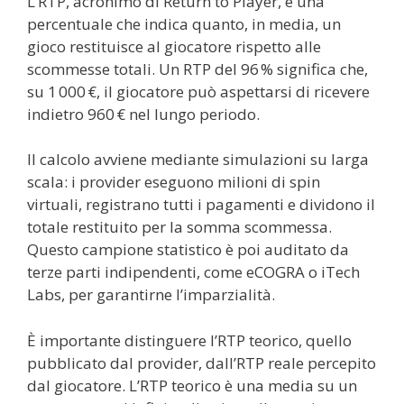
L’RTP, acronimo di Return to Player, è una
percentuale che indica quanto, in media, un
gioco restituisce al giocatore rispetto alle
scommesse totali. Un RTP del 96 % significa che,
su 1 000 €, il giocatore può aspettarsi di ricevere
indietro 960 € nel lungo periodo.
Il calcolo avviene mediante simulazioni su larga
scala: i provider eseguono milioni di spin
virtuali, registrano tutti i pagamenti e dividono il
totale restituito per la somma scommessa.
Questo campione statistico è poi auditato da
terze parti indipendenti, come eCOGRA o iTech
Labs, per garantirne l’imparzialità.
È importante distinguere l’RTP teorico, quello
pubblicato dal provider, dall’RTP reale percepito
dal giocatore. L’RTP teorico è una media su un