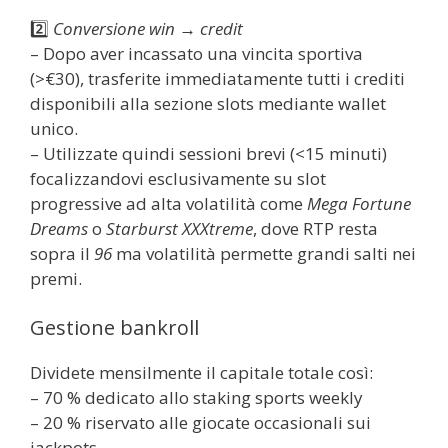
2️⃣
Conversione win → credit
– Dopo aver incassato una vincita sportiva
(>€30), trasferite immediatamente tutti i crediti
disponibili alla sezione slots mediante wallet
unico.
– Utilizzate quindi sessioni brevi (<15 minuti)
focalizzandovi esclusivamente su slot
progressive ad alta volatilità come
Mega Fortune
Dreams
o
Starburst XXXtreme
, dove RTP resta
sopra il
96
ma volatilità permette grandi salti nei
premi.
Gestione bankroll
Dividete mensilmente il capitale totale così:
– 70 % dedicato allo staking sports weekly
– 20 % riservato alle giocate occasionali sui
jackpots