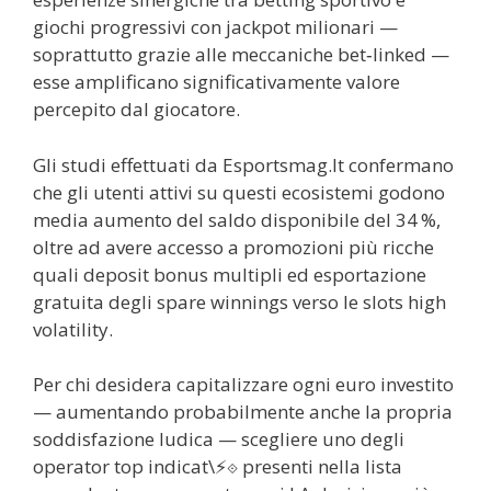
giochi progressivi con jackpot milionari —
soprattutto grazie alle meccaniche bet‑linked —
esse amplificano significativamente valore
percepito dal giocatore.
Gli studi effettuati da Esportsmag.It confermano
che gli utenti attivi su questi ecosistemi godono
media aumento del saldo disponibile del 34 %,
oltre ad avere accesso a promozioni più ricche
quali deposit bonus multipli ed esportazione
gratuita degli spare winnings verso le slots high
volatility.
Per chi desidera capitalizzare ogni euro investito
— aumentando probabilmente anche la propria
soddisfazione ludica — scegliere uno degli
operator ​top indicat​​\‍‌​️⁡️︎︎️⚡️‍‌​⟐ presenti nella lista