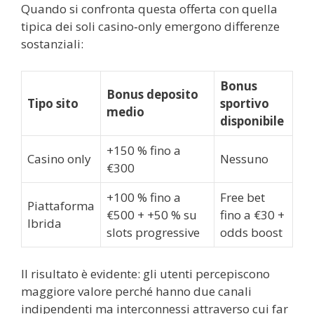
Quando si confronta questa offerta con quella
tipica dei soli casino‑only emergono differenze
sostanziali:
Bonus
Bonus deposito
Tipo sito
sportivo
medio
disponibile
+150 % fino a
Casino only
Nessuno
€300
+100 % fino a
Free bet
Piattaforma
€500 + +50 % su
fino a €30 +
Ibrida
slots progressive
odds boost
Il risultato è evidente: gli utenti percepiscono
maggiore valore perché hanno due canali
indipendenti ma interconnessi attraverso cui far