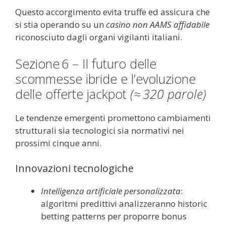
Questo accorgimento evita truffe ed assicura che
si stia operando su un
casino non AAMS affidabile
riconosciuto dagli organi vigilanti italiani.
Sezione 6 – Il futuro delle
scommesse ibride e l’evoluzione
delle offerte jackpot
(≈ 320 parole)
Le tendenze emergenti promettono cambiamenti
strutturali sia tecnologici sia normativi nei
prossimi cinque anni.
Innovazioni tecnologiche
Intelligenza artificiale personalizzata
:
algoritmi predittivi analizzeranno historic
betting patterns per proporre bonus