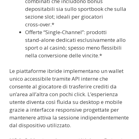
combinati che includono bonus
depositabili sia sullo sportbook che sulla
sezione slot; ideali per giocatori
cross‑over.*
Offerte “Single‑Channel”: prodotti
stand‑alone dedicati esclusivamente allo
sport o al casinò; spesso meno flessibili
nella conversione delle vincite.*
Le piattaforme ibride implementano un wallet
unico accessibile tramite API interne che
consente al giocatore di trasferire crediti da
un’area all’altra con pochi click. L’esperienza
utente diventa così fluida su desktop e mobile
grazie a interfacce responsive progettate per
mantenere attiva la sessione indipendentemente
dal dispositivo utilizzato.