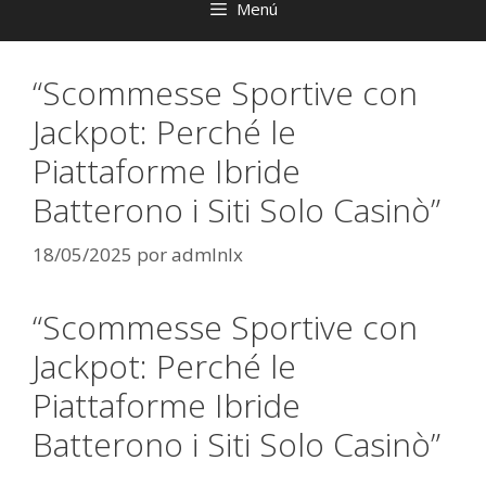
Menú
“Scommesse Sportive con
Jackpot: Perché le
Piattaforme Ibride
Batterono i Siti Solo Casinò”
18/05/2025
por
admlnlx
“Scommesse Sportive con
Jackpot: Perché le
Piattaforme Ibride
Batterono i Siti Solo Casinò”