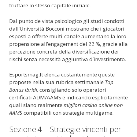
fruttare lo stesso capitale iniziale.
Dal punto de vista psicologico gli studi condotti
dall’Università Bocconi mostrano che i giocatori
esposti a offerte multi‑canale aumentano la loro
propensione all’engagement del 22 %, grazie alla
percezione concreta della diversificazione dei
rischi senza necessità aggiuntiva d’investimento.
Esportsmag.It elenca costantemente queste
proposte nella sua rubrica settimanale
Top
Bonus Ibridi
, consigliando solo operatori
certificati ADM/AAMS e indicando esplicitamente
quali siano realmente
migliori casino online non
AAMS
compatibili con strategie multi​game.
Sezione 4 – Strategie vincenti per