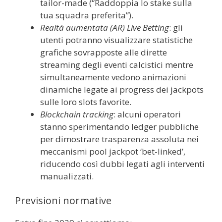
tailor-made (“Raddoppia lo stake sulla
tua squadra preferita”).
Realtà aumentata (AR) Live Betting
: gli
utenti potranno visualizzare statistiche
grafiche sovrapposte alle dirette
streaming degli eventi calcistici mentre
simultaneamente vedono animazioni
dinamiche legate ai progress dei jackpots
sulle loro slots favorite.
Blockchain tracking
: alcuni operatori
stanno sperimentando ledger pubbliche
per dimostrare trasparenza assoluta nei
meccanismi pool jackpot ‘bet-linked’,
riducendo così dubbi legati agli interventi
manualizzati.
Previsioni normative