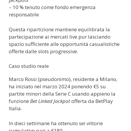
– 10 % tenuto come fondo emergenza
responsabile
Questa ripartizione mantiene equilibrata la
partecipazione ai mercati live pur lasciando
spazio sufficiente alle opportunità casualistiche
offerte dalle slots progressive.
Caso studio reale
Marco Rossi (pseudonimo), residente a Milano,
ha iniziato nel marzo 2024 ponendo €5 su
partite minori della Serie C usando appieno la
funzione
Bet Linked Jackpot
offerta da BetPlay
Italia.
In dieci settimane ha ottenuto sei vittorie
cumulative pari a €180.