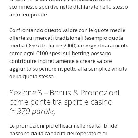
scommesse sportive nette dichiarate nello stesso
arco temporale.
Confrontando questo valore con le quote medie
offerte sui mercati tradizionali (esempio quota
media Over/Under = ~2,!00) emerge chiaramente
come ogni €100 spesi sul betting possano
contribuire indirettamente a creare valore
aggiunto superiore rispetto alla semplice vincita
della quota stessa.
Sezione 3 – Bonus & Promozioni
come ponte tra sport e casino
(≈ 370 parole)
Le promozioni più efficaci nelle realtà ibride
nascono dalla capacità dell’operatore di