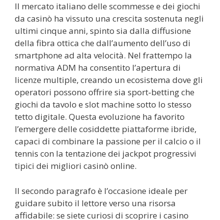
Il mercato italiano delle scommesse e dei giochi
da casinò ha vissuto una crescita sostenuta negli
ultimi cinque anni, spinto sia dalla diffusione
della fibra ottica che dall’aumento dell’uso di
smartphone ad alta velocità. Nel frattempo la
normativa ADM ha consentito l’apertura di
licenze multiple, creando un ecosistema dove gli
operatori possono offrire sia sport‑betting che
giochi da tavolo e slot machine sotto lo stesso
tetto digitale. Questa evoluzione ha favorito
l’emergere delle cosiddette piattaforme ibride,
capaci di combinare la passione per il calcio o il
tennis con la tentazione dei jackpot progressivi
tipici dei migliori casinò online.
Il secondo paragrafo è l’occasione ideale per
guidare subito il lettore verso una risorsa
affidabile: se siete curiosi di scoprire i casino