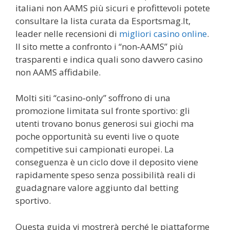
italiani non AAMS più sicuri e profittevoli potete
consultare la lista curata da Esportsmag.It,
leader nelle recensioni di
migliori casino online
.
Il sito mette a confronto i “non‑AAMS” più
trasparenti e indica quali sono davvero casino
non AAMS affidabile.
Molti siti “casino‑only” soffrono di una
promozione limitata sul fronte sportivo: gli
utenti trovano bonus generosi sui giochi ma
poche opportunità su eventi live o quote
competitive sui campionati europei. La
conseguenza è un ciclo dove il deposito viene
rapidamente speso senza possibilità reali di
guadagnare valore aggiunto dal betting
sportivo.
Questa guida vi mostrerà perché le piattaforme