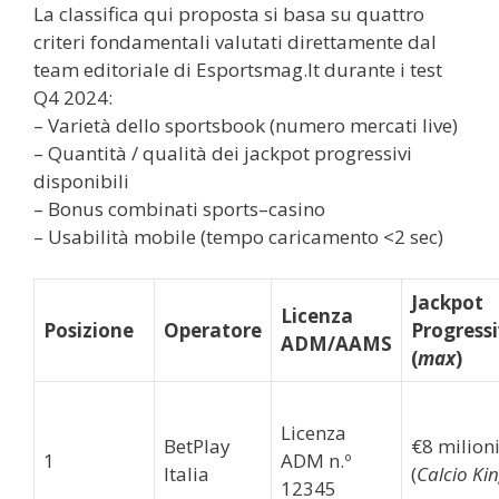
La classifica qui proposta si basa su quattro
criteri fondamentali valutati direttamente dal
team editoriale di Esportsmag.It durante i test
Q4 2024:
– Varietà dello sportsbook (numero mercati live)
– Quantità / qualità dei jackpot progressivi
disponibili
– Bonus combinati sports–casino
– Usabilità mobile (tempo caricamento <2 sec)
Jackpot
Licenza
Posizione
Operatore
Progressi
ADM/AAMS
(
max
)
Licenza
BetPlay
€8 milion
1
ADM n.º
Italia
(
Calcio Ki
‎12345