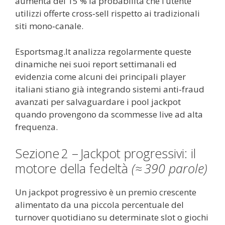
aumenta del 15 % la probabilità che l’utente
utilizzi offerte cross‑sell rispetto ai tradizionali
siti mono‑canale.
Esportsmag.It analizza regolarmente queste
dinamiche nei suoi report settimanali ed
evidenzia come alcuni dei principali player
italiani stiano già integrando sistemi anti‑fraud
avanzati per salvaguardare i pool jackpot
quando provengono da scommesse live ad alta
frequenza.
Sezione 2 – Jackpot progressivi: il
motore della fedeltà
(≈ 390 parole)
Un jackpot progressivo è un premio crescente
alimentato da una piccola percentuale del
turnover quotidiano su determinate slot o giochi