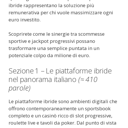
ibride rappresentano la soluzione più
remunerativa per chi vuole massimizzare ogni
euro investito.
Scoprirete come le sinergie tra scommesse
sportive e jackpot progressivi possano
trasformare una semplice puntata in un
potenziale colpo da milione di euro.
Sezione 1 – Le piattaforme ibride
nel panorama italiano
(≈ 410
parole)
Le piattaforme ibride sono ambienti digitali che
offrono contemporaneamente un sportsbook
completo e un casinò ricco di slot progressive,
roulette live e tavoli da poker. Dal punto di vista