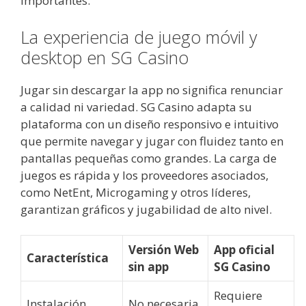
importantes.
La experiencia de juego móvil y
desktop en SG Casino
Jugar sin descargar la app no significa renunciar
a calidad ni variedad. SG Casino adapta su
plataforma con un diseño responsivo e intuitivo
que permite navegar y jugar con fluidez tanto en
pantallas pequeñas como grandes. La carga de
juegos es rápida y los proveedores asociados,
como NetEnt, Microgaming y otros líderes,
garantizan gráficos y jugabilidad de alto nivel.
Versión Web
App oficial
Característica
sin app
SG Casino
Requiere
Instalación
No necesaria