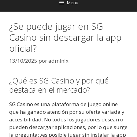
Menú
¿Se puede jugar en SG
Casino sin descargar la app
oficial?
13/10/2025
por
admlnlx
¿Qué es SG Casino y por qué
destaca en el mercado?
SG Casino es una plataforma de juego online
que ha ganado atención por su oferta variada y
accesibilidad. No todos los jugadores desean o
pueden descargar aplicaciones, por lo que surge
la pregunta: ¿es posible jugar sin instalar la app