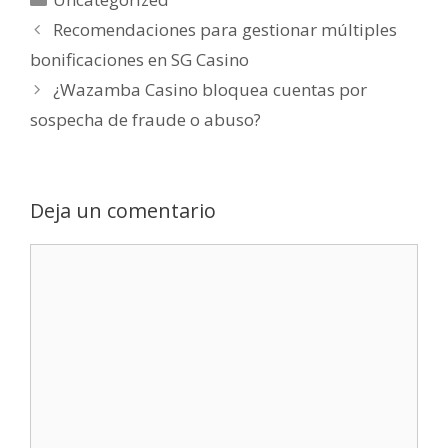
Recomendaciones para gestionar múltiples
bonificaciones en SG Casino
¿Wazamba Casino bloquea cuentas por
sospecha de fraude o abuso?
Deja un comentario
Comentario