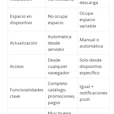
descarga
Ocupa
Espacio en
No ocupa
espacio
dispositivo
espacio
variable
Automática
Manual o
Actualización
desde
automática
servidor
Desde
Solo desde
Acceso
cualquier
dispositivo
navegador
específico
Completo
Igual +
Funcionalidades
catálogo,
notificaciones
clave
promociones,
push
pagos
Muy buena