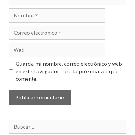
Nombre
Correo
electrónico
Web
Guarda mi nombre, correo electrónico y web
en este navegador para la próxima vez que
comente.
Buscar: