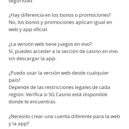
seguridad.
¿Hay diferencia en los bonos o promociones?
No, los bonos y promociones aplican igual en
web y app oficial.
¿La versión web tiene juegos en vivo?
Sí, puedes acceder a la sección de casino en vivo
sin descargar la app.
¿Puedo usar la versión web desde cualquier
país?
Depende de las restricciones legales de cada
región. Verifica si SG Casino está disponible
donde te encuentras.
¿Necesito crear una cuenta diferente para la web
y la app?