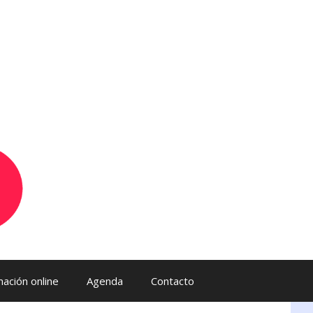
ación online
Agenda
Contacto