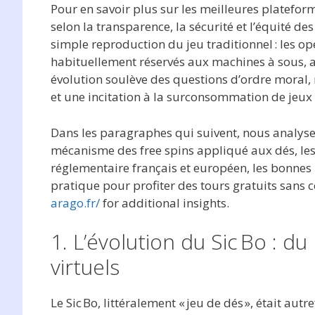
Pour en savoir plus sur les meilleures platefor
selon la transparence, la sécurité et l’équité d
simple reproduction du jeu traditionnel : les op
habituellement réservés aux machines à sous, af
évolution soulève des questions d’ordre moral,
et une incitation à la surconsommation de jeux
Dans les paragraphes qui suivent, nous analyseron
mécanisme des free spins appliqué aux dés, les 
réglementaire français et européen, les bonnes 
pratique pour profiter des tours gratuits sans
arago.fr/
for additional insights.
1. L’évolution du Sic Bo : d
virtuels
Le Sic Bo, littéralement « jeu de dés », était au