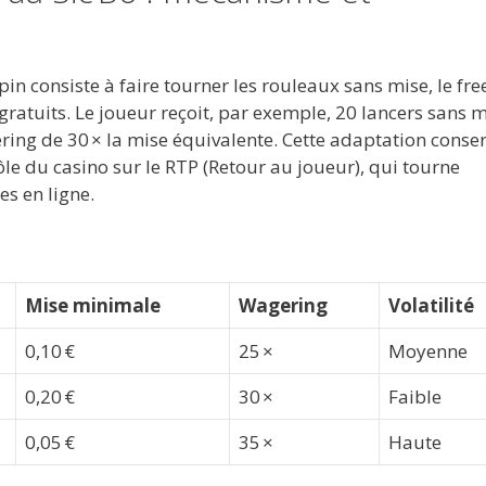
n consiste à faire tourner les rouleaux sans mise, le fre
 gratuits. Le joueur reçoit, par exemple, 20 lancers sans 
ring de 30 × la mise équivalente. Cette adaptation conser
ôle du casino sur le RTP (Retour au joueur), qui tourne
s en ligne.
Mise minimale
Wagering
Volatilité
0,10 €
25 ×
Moyenne
0,20 €
30 ×
Faible
0,05 €
35 ×
Haute