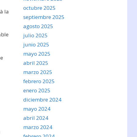
octubre 2025
à la
septiembre 2025
agosto 2025
able
julio 2025
junio 2025
mayo 2025
le
abril 2025
marzo 2025
febrero 2025
enero 2025
diciembre 2024
mayo 2024
abril 2024
marzo 2024
i
febrero 2024