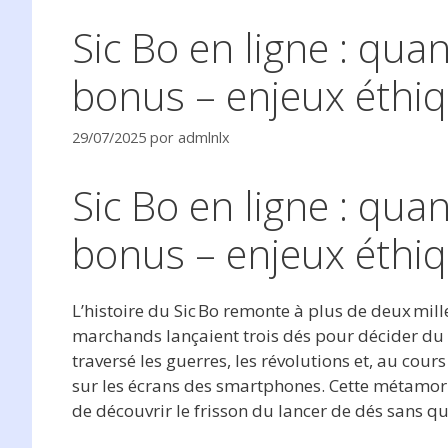
Sic Bo en ligne : qua
bonus – enjeux éthiq
29/07/2025
por
admlnlx
Sic Bo en ligne : qua
bonus – enjeux éthiq
L’histoire du Sic Bo remonte à plus de deux mil
marchands lançaient trois dés pour décider du so
traversé les guerres, les révolutions et, au cou
sur les écrans des smartphones. Cette métamor
de découvrir le frisson du lancer de dés sans qui