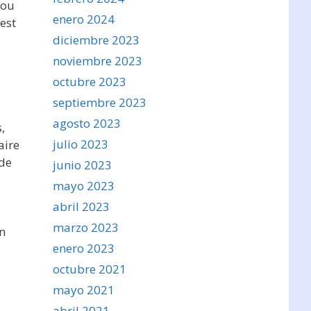
 ou
enero 2024
’est
diciembre 2023
noviembre 2023
octubre 2023
septiembre 2023
agosto 2023
,
julio 2023
aire
 de
junio 2023
mayo 2023
abril 2023
marzo 2023
un
enero 2023
octubre 2021
mayo 2021
abril 2021