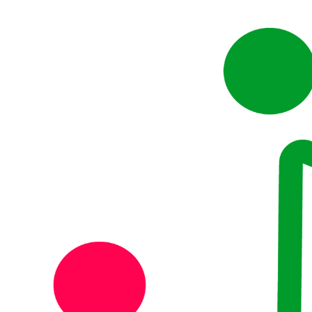
Saltar
al
contenido