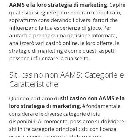
AAMS e la loro strategia di marketing
. Capire
quale sito scegliere può sembrare complicato,
soprattutto considerando i diversi fattori che
influenzano la tua esperienza di gioco. Per
aiutarti a prendere una decisione informata,
analizzerò vari casinò online, le loro offerte, le
strategie di marketing e come questi aspetti
possono influenzare la tua scelta.
Siti casino non AAMS: Categorie e
Caratteristiche
Quando parliamo di
siti casino non AAMS e la
loro strategia di marketing
, è fondamentale
considerare le diverse categorie di siti
disponibili. Al momento, possiamo suddividere i
siti in tre categorie principali: siti con licenza
estera, nuovi casinò e piattaforme con