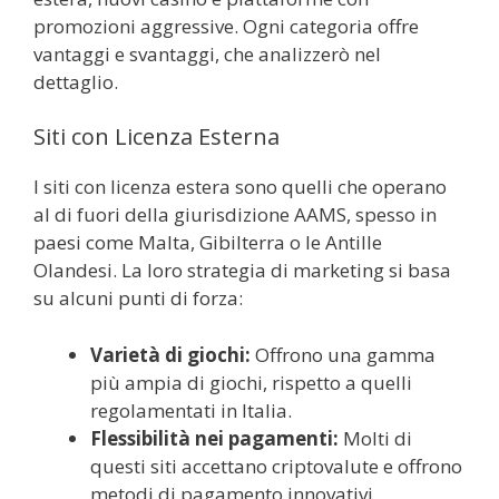
promozioni aggressive. Ogni categoria offre
vantaggi e svantaggi, che analizzerò nel
dettaglio.
Siti con Licenza Esterna
I siti con licenza estera sono quelli che operano
al di fuori della giurisdizione AAMS, spesso in
paesi come Malta, Gibilterra o le Antille
Olandesi. La loro strategia di marketing si basa
su alcuni punti di forza:
Varietà di giochi:
Offrono una gamma
più ampia di giochi, rispetto a quelli
regolamentati in Italia.
Flessibilità nei pagamenti:
Molti di
questi siti accettano criptovalute e offrono
metodi di pagamento innovativi.