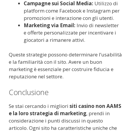
Campagne sui Social Media:
Utilizzo di
platform come Facebook e Instagram per
promozioni e interazione con gli utenti.
Marketing via Email:
Invio di newsletter
e offerte personalizzate per incentivare i
giocatori a rimanere attivi.
Queste strategie possono determinare l’usabilità
e la familiarità con il sito. Avere un buon
marketing è essenziale per costruire fiducia e
reputazione nel settore.
Conclusione
Se stai cercando i migliori
siti casino non AAMS
e la loro strategia di marketing
, prendi in
considerazione i punti discussi in questo
articolo. Ogni sito ha caratteristiche uniche che