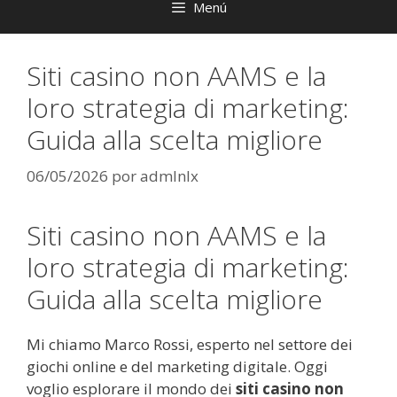
Menú
Siti casino non AAMS e la
loro strategia di marketing:
Guida alla scelta migliore
06/05/2026
por
admlnlx
Siti casino non AAMS e la
loro strategia di marketing:
Guida alla scelta migliore
Mi chiamo Marco Rossi, esperto nel settore dei
giochi online e del marketing digitale. Oggi
voglio esplorare il mondo dei
siti casino non