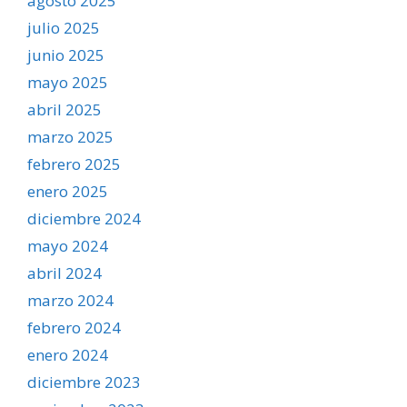
agosto 2025
julio 2025
junio 2025
mayo 2025
abril 2025
marzo 2025
febrero 2025
enero 2025
diciembre 2024
mayo 2024
abril 2024
marzo 2024
febrero 2024
enero 2024
diciembre 2023