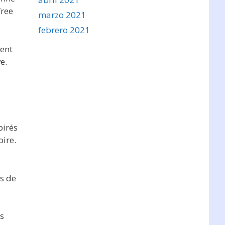
free
marzo 2021
febrero 2021
hent
e.
pirés
ire.
és de
és