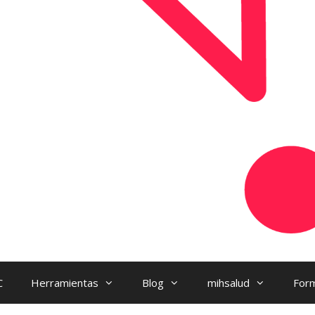
C
Herramientas
Blog
mihsalud
Form