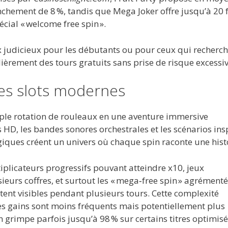
nchement de 8 %, tandis que Mega Joker offre jusqu’à 20 
cial « welcome free spin ».
ix judicieux pour les débutants ou pour ceux qui recherc
èrement des tours gratuits sans prise de risque excessiv
des slots modernes
mple rotation de rouleaux en une aventure immersive
 HD, les bandes sonores orchestrales et les scénarios ins
ques créent un univers où chaque spin raconte une histo
iplicateurs progressifs pouvant atteindre x10, jeux
ieurs coffres, et surtout les « mega‑free spin » agrément
tent visibles pendant plusieurs tours. Cette complexité
les gains sont moins fréquents mais potentiellement plus
 grimpe parfois jusqu’à 98 % sur certains titres optimis