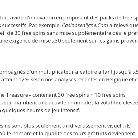
public avide d’innovation en proposant des packs de free s
s successifs. Par exemple,
Casinosenligne.Com
a relevé qu
il de 30 free spins sans mise supplémentaire dès le pre
 une exigence de mise x30 seulement sur les gains prove
ompagnés d’un multiplicateur aléatoire allant jusqu’à x
atteint 12 % selon nos analyses récentes en Belgique et 
 Treasure » contenant 30 free spins + 10 free spins
ur maintient une activité minimale ; la volatilité élevée
n quelques heures de jeu intensif.
 ne sont plus seulement un divertissement visuel ; ils
où le nombre et la qualité des tours gratuits deviennent