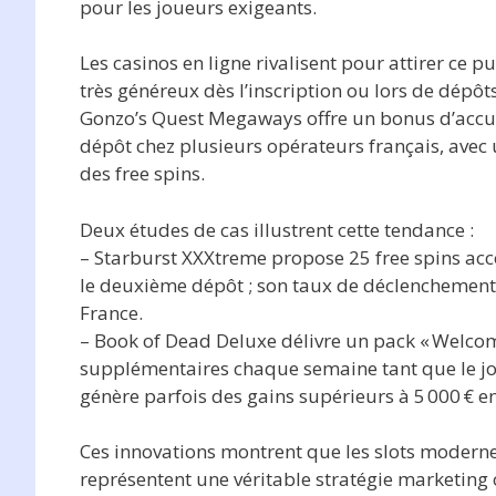
pour les joueurs exigeants.
Les casinos en ligne rivalisent pour attirer ce 
très généreux dès l’inscription ou lors de dépôt
Gonzo’s Quest Megaways offre un bonus d’accue
dépôt chez plusieurs opérateurs français, avec
des free spins.
Deux études de cas illustrent cette tendance :
– Starburst XXXtreme propose 25 free spins acc
le deuxième dépôt ; son taux de déclenchement 
France.
– Book of Dead Deluxe délivre un pack « Welcome
supplémentaires chaque semaine tant que le joue
génère parfois des gains supérieurs à 5 000 € e
Ces innovations montrent que les slots modernes
représentent une véritable stratégie marketing 