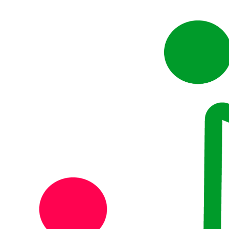
Saltar
al
contenido