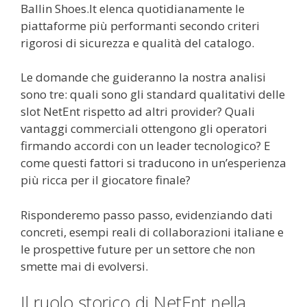
Ballin Shoes.It elenca quotidianamente le
piattaforme più performanti secondo criteri
rigorosi di sicurezza e qualità del catalogo.
Le domande che guideranno la nostra analisi
sono tre: quali sono gli standard qualitativi delle
slot NetEnt rispetto ad altri provider? Quali
vantaggi commerciali ottengono gli operatori
firmando accordi con un leader tecnologico? E
come questi fattori si traducono in un’esperienza
più ricca per il giocatore finale?
Risponderemo passo passo, evidenziando dati
concreti, esempi reali di collaborazioni italiane e
le prospettive future per un settore che non
smette mai di evolversi.
Il ruolo storico di NetEnt nella