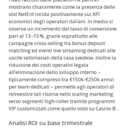
mostrano chiaramente come la presenza delle
slot NetEnt incida positivamente sui KPI
economici degli operatori italiani. In media si
osserva un incremento del tasso di conversione
pari al 13–15 %, grazie soprattutto alle
campagne cross‑selling tra bonus deposit
matching ed eventi live streaming dedicati alle
uscite settimanali della casa svedese. Inoltre la
riduzione dei costi operativi legata
all’eliminazione dello sviluppo interno –
tipicamente compreso tra €150k‑€250k annui
per team dedicati – permette agli operatori di
reinvestire tali risorse nello scaling marketing
verso segmenti high‑roller tramite programmi
VIP customizzati come quello visto su Casino B .
Analisi ROI su base trimestrale