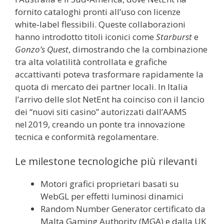
fornito cataloghi pronti all’uso con licenze
white‑label flessibili. Queste collaborazioni
hanno introdotto titoli iconici come
Starburst
e
Gonzo’s Quest
, dimostrando che la combinazione
tra alta volatilità controllata e grafiche
accattivanti poteva trasformare rapidamente la
quota di mercato dei partner locali. In Italia
l’arrivo delle slot NetEnt ha coinciso con il lancio
dei “nuovi siti casino” autorizzati dall’AAMS
nel 2019, creando un ponte tra innovazione
tecnica e conformità regolamentare.
Le milestone tecnologiche più rilevanti
Motori grafici proprietari basati su
WebGL per effetti luminosi dinamici
Random Number Generator certificato da
Malta Gaming Authority (MGA) e dalla UK