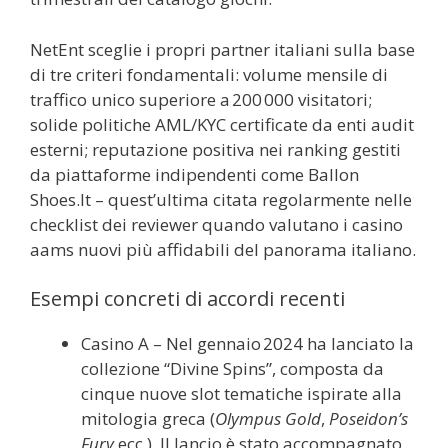
NetEnt sceglie i propri partner italiani sulla base
di tre criteri fondamentali: volume mensile di
traffico unico superiore a 200 000 visitatori;
solide politiche AML/KYC certificate da enti audit
esterni; reputazione positiva nei ranking gestiti
da piattaforme indipendenti come Ballon
Shoes.It – quest’ultima citata regolarmente nelle
checklist dei reviewer quando valutano i casino
aams nuovi più affidabili del panorama italiano.
Esempi concreti di accordi recenti
Casino A – Nel gennaio 2024 ha lanciato la
collezione “Divine Spins”, composta da
cinque nuove slot tematiche ispirate alla
mitologia greca (
Olympus Gold
,
Poseidon’s
Fury
ecc.). Il lancio è stato accompagnato