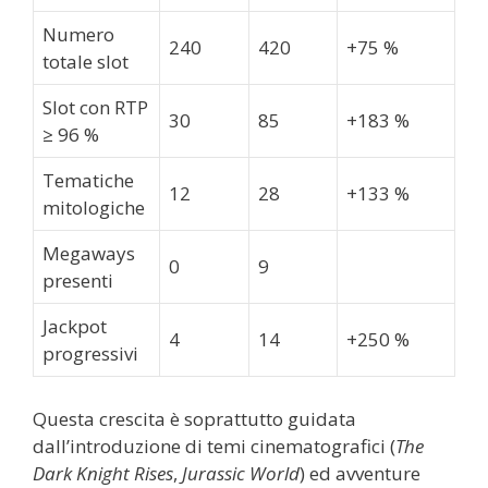
Numero
240
420
+75 %
totale slot
Slot con RTP
30
85
+183 %
≥ 96 %
Tematiche
12
28
+133 %
mitologiche
Megaways
0
9
presenti
Jackpot
4
14
+250 %
progressivi
Questa crescita è soprattutto guidata
dall’introduzione di temi cinematografici (
The
Dark Knight Rises
,
Jurassic World
) ed avventure