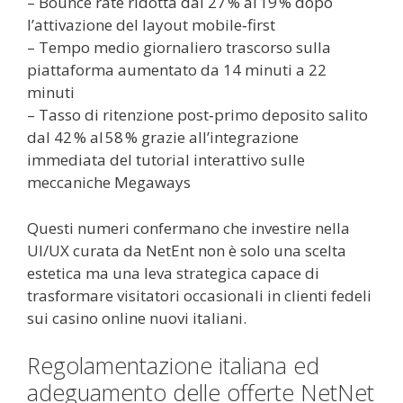
– Bounce rate ridotta dal 27 % al 19 % dopo
l’attivazione del layout mobile‑first
– Tempo medio giornaliero trascorso sulla
piattaforma aumentato da 14 minuti a 22
minuti
– Tasso di ritenzione post‑primo deposito salito
dal 42 % al 58 % grazie all’integrazione
immediata del tutorial interattivo sulle
meccaniche Megaways
Questi numeri confermano che investire nella
UI/UX curata da NetEnt non è solo una scelta
estetica ma una leva strategica capace di
trasformare visitatori occasionali in clienti fedeli
sui casino online nuovi italiani.​
Regolamentazione italiana ed
adeguamento delle offerte NetNet