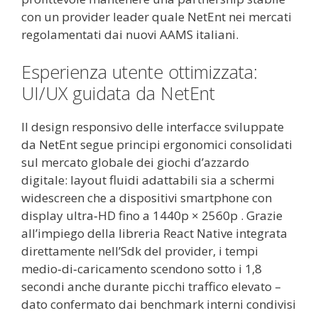
con un provider leader quale NetEnt nei mercati
regolamentati dai nuovi AAMS italiani.​
Esperienza utente ottimizzata:
UI/UX guidata da NetEnt
Il design responsivo delle interfacce sviluppate
da NetEnt segue principi ergonomici consolidati
sul mercato globale dei giochi d’azzardo
digitale: layout fluidi adattabili sia a schermi
widescreen che a dispositivi smartphone con
display ultra‑HD fino a 1440p × 2560p . Grazie
all’impiego della libreria React Native integrata
direttamente nell’Sdk del provider, i tempi
medio‑di‑caricamento scendono sotto i 1,8
secondi anche durante picchi traffico elevato –
dato confermato dai benchmark interni condivisi