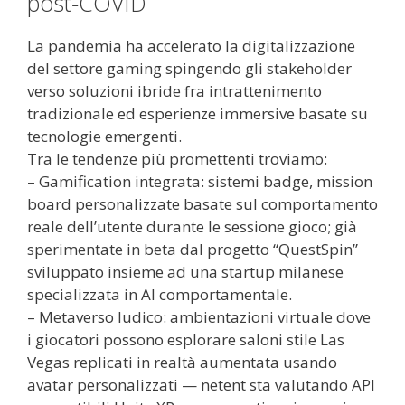
post‑COVID
La pandemia ha accelerato la digitalizzazione
del settore gaming spingendo gli stakeholder
verso soluzioni ibride fra intrattenimento
tradizionale ed esperienze immersive basate su
tecnologie emergenti.
Tra le tendenze più promettenti troviamo:
– Gamification integrata: sistemi badge, mission
board personalizzate basate sul comportamento
reale dell’utente durante le sessione gioco; già
sperimentate in beta dal progetto “QuestSpin”
sviluppato insieme ad una startup milanese
specializzata in AI comportamentale.
– Metaverso ludico: ambientazioni virtuale dove
i giocatori possono esplorare saloni stile Las
Vegas replicati in realtà aumentata usando
avatar personalizzati — netent sta valutando API