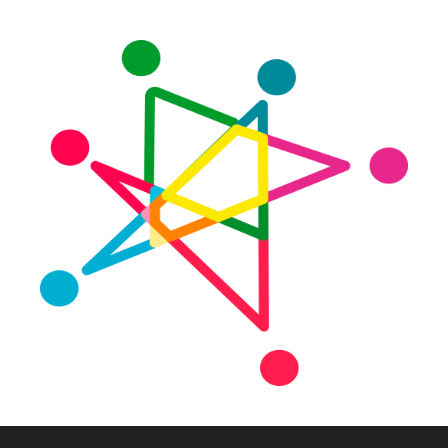
Saltar
al
contenido