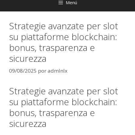
Menú
Strategie avanzate per slot
su piattaforme blockchain:
bonus, trasparenza e
sicurezza
09/08/2025
por
admlnlx
Strategie avanzate per slot
su piattaforme blockchain:
bonus, trasparenza e
sicurezza