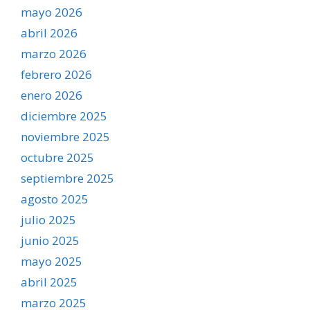
mayo 2026
abril 2026
marzo 2026
febrero 2026
enero 2026
diciembre 2025
noviembre 2025
octubre 2025
septiembre 2025
agosto 2025
julio 2025
junio 2025
mayo 2025
abril 2025
marzo 2025