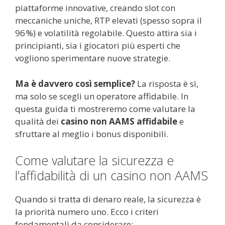
piattaforme innovative, creando slot con
meccaniche uniche, RTP elevati (spesso sopra il
96 %) e volatilità regolabile. Questo attira sia i
principianti, sia i giocatori più esperti che
vogliono sperimentare nuove strategie.
Ma è davvero così semplice?
La risposta è sì,
ma solo se scegli un operatore affidabile. In
questa guida ti mostreremo come valutare la
qualità dei
casino non AAMS affidabile
e
sfruttare al meglio i bonus disponibili.
Come valutare la sicurezza e
l’affidabilità di un casino non AAMS
Quando si tratta di denaro reale, la sicurezza è
la priorità numero uno. Ecco i criteri
fondamentali da considerare: