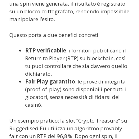
una spin viene generata, il risultato è registrato
su un blocco crittografato, rendendo impossibile
manipolare l’esito.
Questo porta a due benefici concreti:
RTP verificabile
: i fornitori pubblicano il
Return to Player (RTP) su blockchain, così
tu puoi controllare che sia davvero quello
dichiarato.
Fair Play garantito
: le prove di integrità
(proof‑of‑play) sono disponibili per tutti i
giocatori, senza necessità di fidarsi del
casinò.
Un esempio pratico: la slot “Crypto Treasure” su
Ruggedised.Eu utilizza un algoritmo provably
fair con un RTP del 96,8 %. Dopo ogni spin, il