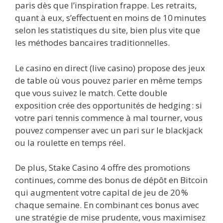
paris dès que l’inspiration frappe. Les retraits,
quant à eux, s’effectuent en moins de 10 minutes
selon les statistiques du site, bien plus vite que
les méthodes bancaires traditionnelles.
Le casino en direct (live casino) propose des jeux
de table où vous pouvez parier en même temps
que vous suivez le match. Cette double
exposition crée des opportunités de hedging : si
votre pari tennis commence à mal tourner, vous
pouvez compenser avec un pari sur le blackjack
ou la roulette en temps réel.
De plus, Stake Casino 4 offre des promotions
continues, comme des bonus de dépôt en Bitcoin
qui augmentent votre capital de jeu de 20 %
chaque semaine. En combinant ces bonus avec
une stratégie de mise prudente, vous maximisez