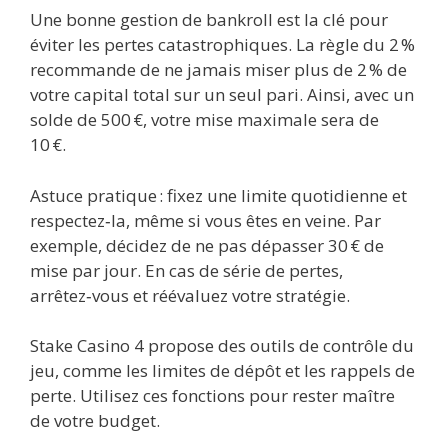
Une bonne gestion de bankroll est la clé pour
éviter les pertes catastrophiques. La règle du 2 %
recommande de ne jamais miser plus de 2 % de
votre capital total sur un seul pari. Ainsi, avec un
solde de 500 €, votre mise maximale sera de
10 €.
Astuce pratique : fixez une limite quotidienne et
respectez‑la, même si vous êtes en veine. Par
exemple, décidez de ne pas dépasser 30 € de
mise par jour. En cas de série de pertes,
arrêtez‑vous et réévaluez votre stratégie.
Stake Casino 4 propose des outils de contrôle du
jeu, comme les limites de dépôt et les rappels de
perte. Utilisez ces fonctions pour rester maître
de votre budget.