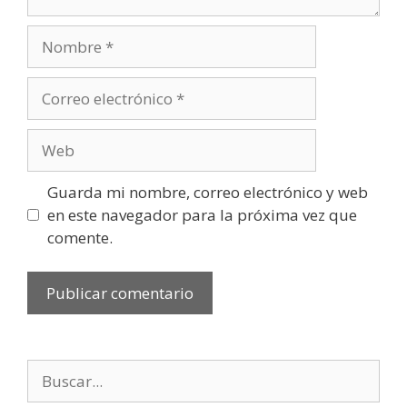
Nombre
Correo
electrónico
Web
Guarda mi nombre, correo electrónico y web
en este navegador para la próxima vez que
comente.
Buscar: