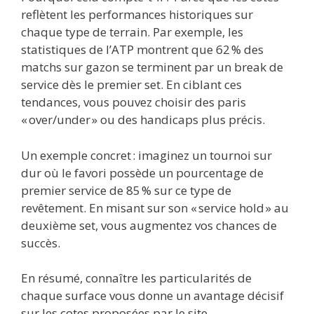
reflètent les performances historiques sur
chaque type de terrain. Par exemple, les
statistiques de l’ATP montrent que 62 % des
matchs sur gazon se terminent par un break de
service dès le premier set. En ciblant ces
tendances, vous pouvez choisir des paris
« over/under » ou des handicaps plus précis.
Un exemple concret : imaginez un tournoi sur
dur où le favori possède un pourcentage de
premier service de 85 % sur ce type de
revêtement. En misant sur son « service hold » au
deuxième set, vous augmentez vos chances de
succès.
En résumé, connaître les particularités de
chaque surface vous donne un avantage décisif
sur les cotes proposées par le site.