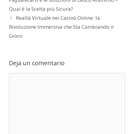
Qual è la Scelta più Sicura?
Realtà Virtuale nei Casinò Online: la
Rivoluzione Immersiva che Sta Cambiando il
Gioco
Deja un comentario
Comentario