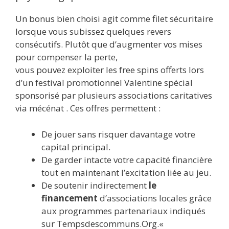
Un bonus bien choisi agit comme filet sécuritaire
lorsque vous subissez quelques revers
consécutifs​. Plutôt que d’augmenter vos mises
pour compenser la perte,
vous pouvez exploiter les free spins offerts lors
d’un festival promotionnel Valentine spécial
sponsorisé par plusieurs associations caritatives
via mécénat . Ces offres permettent :
De jouer sans risquer davantage votre
capital principal.
De garder intacte votre capacité financière
tout en maintenant l’excitation liée au jeu.
De soutenir indirectement
le
financement
d’associations locales grâce
aux programmes partenariaux indiqués
sur Tempsdescommuns.Org.«