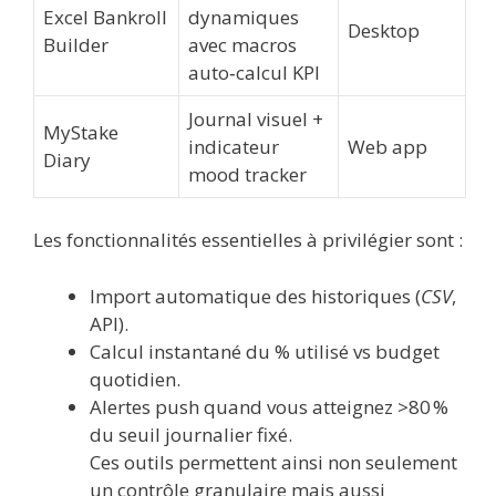
Excel Bankroll
dynamiques
Desktop
Builder
avec macros
auto‑calcul KPI
Journal visuel +
MyStake
indicateur
Web app
Diary
mood tracker
Les fonctionnalités essentielles à privilégier sont :
Import automatique des historiques (
CSV
,
API).
Calcul instantané du % utilisé vs budget
quotidien.
Alertes push quand vous atteignez >80 %
du seuil journalier fixé.
Ces outils permettent ainsi non seulement
un contrôle granulaire mais aussi