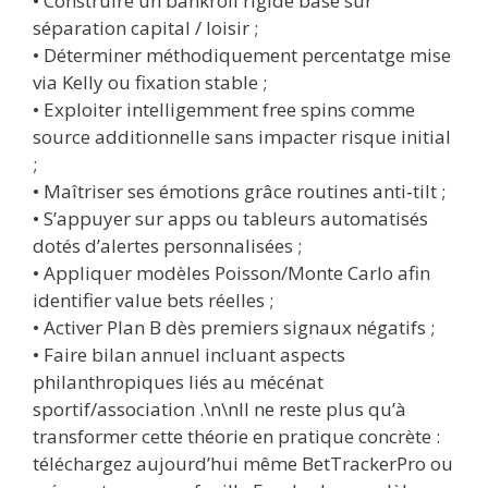
• Construire un bankroll rigide basé sur
séparation capital / loisir ;
• Déterminer méthodiquement percentatge mise
via Kelly ou fixation stable ;
• Exploiter intelligemment free spins comme
source additionnelle sans impacter risque initial
;
• Maîtriser ses émotions grâce routines anti‑tilt ;
• S’appuyer sur apps ou tableurs automatisés
dotés d’alertes personnalisées ;
• Appliquer modèles Poisson/Mont­e Carlo afin
identifier value bets réelles ;
• Activer Plan B dès premiers signaux négatifs ;
• Faire bilan annuel incluant aspects
philanthropiques liés au mécénat
sportif/association .\n\nIl ne reste plus qu’à
transformer cette théorie en pratique concrète :
téléchargez aujourd’hui même BetTrackerPro ou