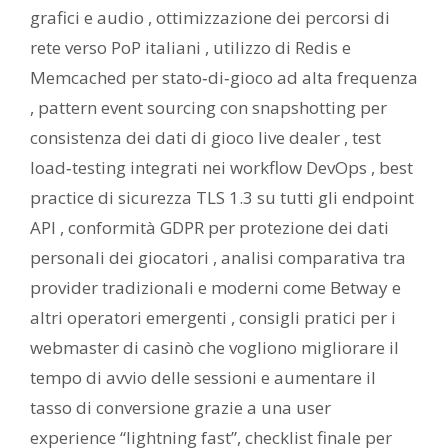
grafici e audio , ottimizzazione dei percorsi di
rete verso PoP italiani , utilizzo di Redis e
Memcached per stato‑di‑gioco ad alta frequenza
, pattern event sourcing con snapshotting per
consistenza dei dati di gioco live dealer , test
load‑testing integrati nei workflow DevOps , best
practice di sicurezza TLS 1.3 su tutti gli endpoint
API , conformità GDPR per protezione dei dati
personali dei giocatori , analisi comparativa tra
provider tradizionali e moderni come Betway e
altri operatori emergenti , consigli pratici per i
webmaster di casinò che vogliono migliorare il
tempo di avvio delle sessioni e aumentare il
tasso di conversione grazie a una user
experience “lightning fast”, checklist finale per