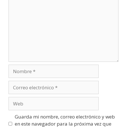
Comentario
Nombre
Correo
electrónico
Web
Guarda mi nombre, correo electrónico y web
en este navegador para la próxima vez que