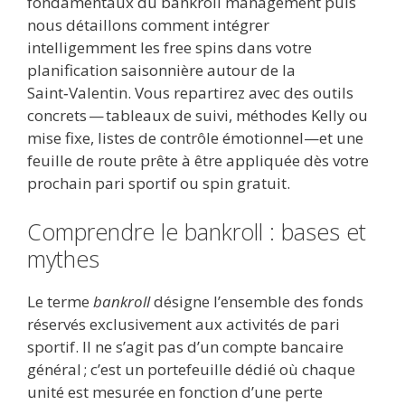
fondamentaux du bankroll management puis
nous détaillons comment intégrer
intelligemment les free spins dans votre
planification saisonnière autour de la
Saint‑Valentin. Vous repartirez avec des outils
concrets — tableaux de suivi, méthodes Kelly ou
mise fixe, listes de contrôle émotionnel—et une
feuille de route prête à être appliquée dès votre
prochain pari sportif ou spin gratuit.
Comprendre le bankroll : bases et
mythes
Le terme
bankroll
désigne l’ensemble des fonds
réservés exclusivement aux activités de pari
sportif. Il ne s’agit pas d’un compte bancaire
général ; c’est un portefeuille dédié où chaque
unité est mesurée en fonction d’une perte