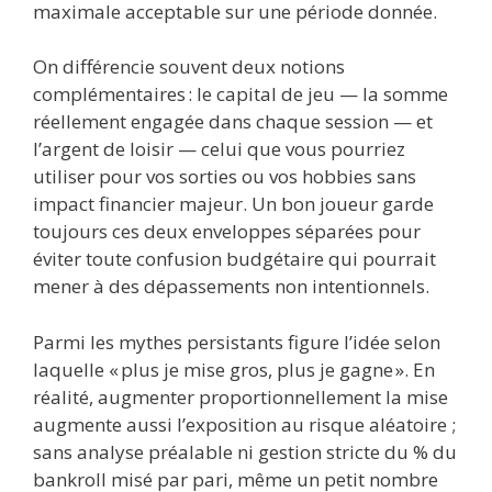
maximale acceptable sur une période donnée.
On différencie souvent deux notions
complémentaires : le capital de jeu — la somme
réellement engagée dans chaque session — et
l’argent de loisir — celui que vous pourriez
utiliser pour vos sorties ou vos hobbies sans
impact financier majeur. Un bon joueur garde
toujours ces deux enveloppes séparées pour
éviter toute confusion budgétaire qui pourrait
mener à des dépassements non intentionnels.
Parmi les mythes persistants figure l’idée selon
laquelle « plus je mise gros, plus je gagne ». En
réalité, augmenter proportionnellement la mise
augmente aussi l’exposition au risque aléatoire ;
sans analyse préalable ni gestion stricte du % du
bankroll misé par pari, même un petit nombre