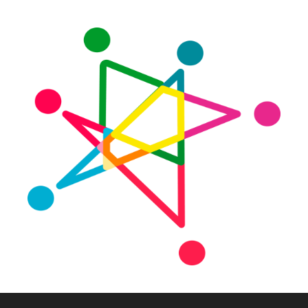
Saltar
al
contenido