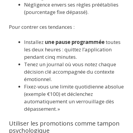
Négligence envers ses règles préétablies
(pourcentage fixe dépassé).
Pour contrer ces tendances :
Installez
une pause programmée
toutes
les deux heures : quittez l’application
pendant cinq minutes.
Tenez un journal où vous notez chaque
décision clé accompagnée du contexte
émotionnel.
Fixez-vous une limite quotidienne absolue
(exemple €100) et déclenchez
automatiquement un verrouillage dès
dépassement. »
Utiliser les promotions comme tampon
psychologique