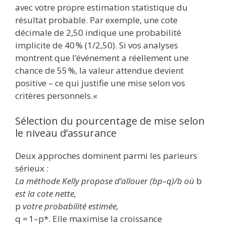
avec votre propre estimation statistique du
résultat probable. Par exemple, une cote
décimale de 2,50 indique une probabilité
implicite de 40 % (1/2,50). Si vos analyses
montrent que l’événement a réellement une
chance de 55 %, la valeur attendue devient
positive – ce qui justifie une mise selon vos
critères personnels.«
Sélection du pourcentage de mise selon
le niveau d’assurance
Deux approches dominent parmi les parieurs
sérieux :
La méthode Kelly propose d’allouer
(bp–q)/b
où
b
est la cote nette,
p
votre probabilité estimée,
q = 1–p*. Elle maximise la croissance