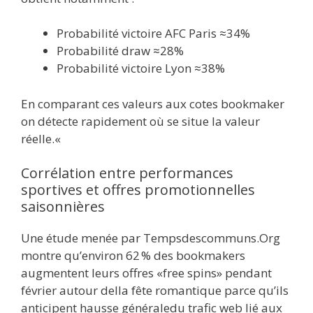
Probabilité victoire AFC Paris ≈34%
Probabilité draw ≈28%
Probabilité victoire Lyon ≈38%
En comparant ces valeurs aux cotes bookmaker
on détecte rapidement où se situe la valeur
réelle.«
Corrélation entre performances
sportives et offres promotionnelles
saisonnières
Une étude menée par Tempsdescommuns.Org
montre qu’environ 62 % des bookmakers
augmentent leurs offres «free spins» pendant
février autour della fête romantique parce qu’ils
anticipent hausse généraledu trafic web lié aux