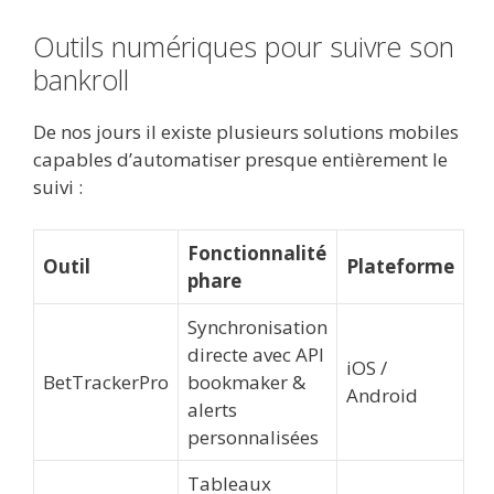
Outils numériques pour suivre son
bankroll
De nos jours il existe plusieurs solutions mobiles
capables d’automatiser presque entièrement le
suivi :
Fonctionnalité
Outil
Plateforme
phare
Synchronisation
directe avec API
iOS /
BetTrackerPro
bookmaker &
Android
alerts
personnalisées
Tableaux