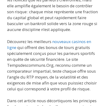
elle amplifie également le besoin de contrôler
son risque : chaque mise représente une fraction
du capital global et peut rapidement faire
basculer un bankroll solide vers la zone rouge si
aucune discipline n’est appliquée.
Découvrez les meilleurs
nouveaux casinos en
ligne
qui offrent des bonus de tours gratuits
spécialement conçus pour les parieurs sportifs
en quête de sécurité financière. Le site
Tempsdescommuns.Org, reconnu comme un
comparateur impartial, teste chaque offre sous
l’angle du RTP moyen, de la volatilité et des
exigences de mise afin que vous puissiez choisir
celui qui correspond à votre profil de risque.
Dans cet article nous décortiquons les principes