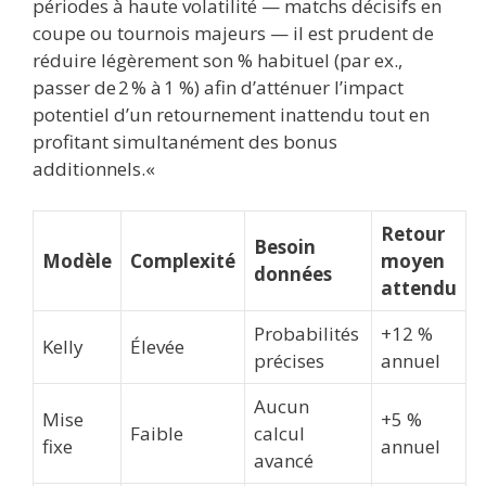
périodes à haute volatilité — matchs décisifs en
coupe ou tournois majeurs — il est prudent de
réduire légèrement son % habituel (par ex.,
passer de 2 % à 1 %) afin d’atténuer l’impact
potentiel d’un retournement inattendu tout en
profitant simultanément des bonus
additionnels.«
Retour
Besoin
Modèle
Complexité
moyen
données
attendu
Probabilités
+12 %
Kelly
Élevée
précises
annuel
Aucun
Mise
+5 %
Faible
calcul
fixe
annuel
avancé