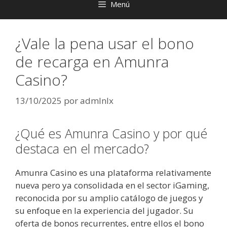
Menú
¿Vale la pena usar el bono
de recarga en Amunra
Casino?
13/10/2025
por
admlnlx
¿Qué es Amunra Casino y por qué
destaca en el mercado?
Amunra Casino es una plataforma relativamente
nueva pero ya consolidada en el sector iGaming,
reconocida por su amplio catálogo de juegos y
su enfoque en la experiencia del jugador. Su
oferta de bonos recurrentes, entre ellos el bono