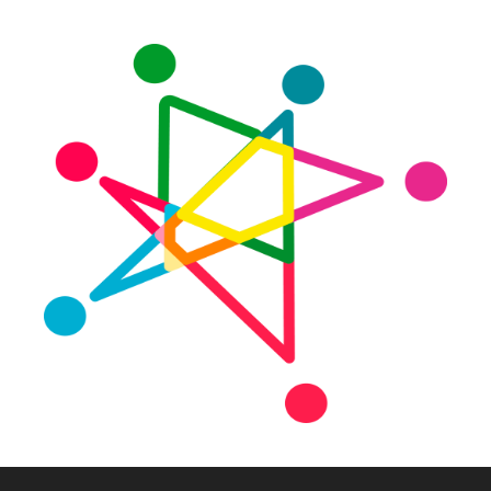
Saltar
al
contenido