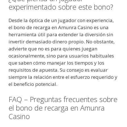
experimentado sobre este bono?
Desde la óptica de un jugador con experiencia,
el bono de recarga en Amunra Casino es una
herramienta útil para extender la diversión sin
invertir demasiado dinero propio. No obstante,
advierte que no es para quienes juegan
ocasionalmente, sino para usuarios habituales
que saben cómo manejar los tiempos y los
requisitos de apuesta. Su consejo es evaluar
siempre la relación entre el esfuerzo requerido y
el beneficio potencial.
FAQ – Preguntas frecuentes sobre
el bono de recarga en Amunra
Casino