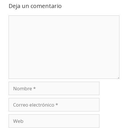
Deja un comentario
Comentario
Nombre
Correo
electrónico
Web