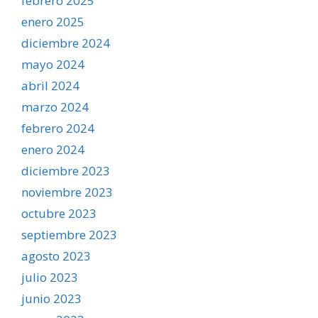
febrero 2025
enero 2025
diciembre 2024
mayo 2024
abril 2024
marzo 2024
febrero 2024
enero 2024
diciembre 2023
noviembre 2023
octubre 2023
septiembre 2023
agosto 2023
julio 2023
junio 2023