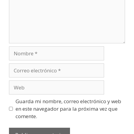
Nombre
Correo
electrónico
Web
Guarda mi nombre, correo electrónico y web
en este navegador para la próxima vez que
comente.