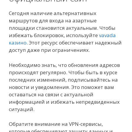
Сегодня наличие альтернативных
маршрутов для входа на азартные
площадки становится актуальным. Чтобы
избежать блокировок, используйте
vavada
казино
. Этот ресурс обеспечивает надежный
доступ даже при ограничениях.
Необходимо знать, что обновления адресов
происходят регулярно. Чтобы быть в курсе
последних изменений, подписывайтесь на
новости и уведомления. Это поможет вам
оставаться на связи с актуальной
информацией и избежать непредвиденных
ситуаций.
Обратите внимание на VPN-сервисы,
которые обеспечивают защиту данных и