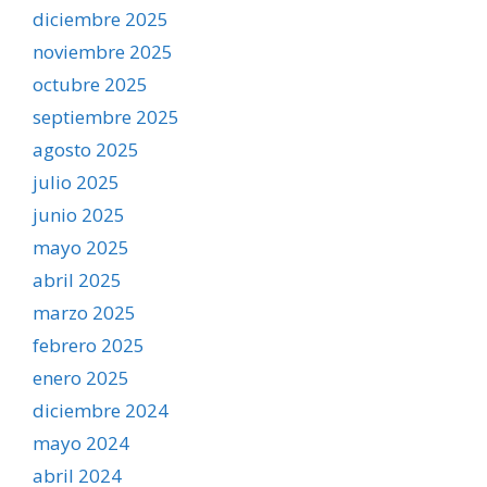
diciembre 2025
noviembre 2025
octubre 2025
septiembre 2025
agosto 2025
julio 2025
junio 2025
mayo 2025
abril 2025
marzo 2025
febrero 2025
enero 2025
diciembre 2024
mayo 2024
abril 2024