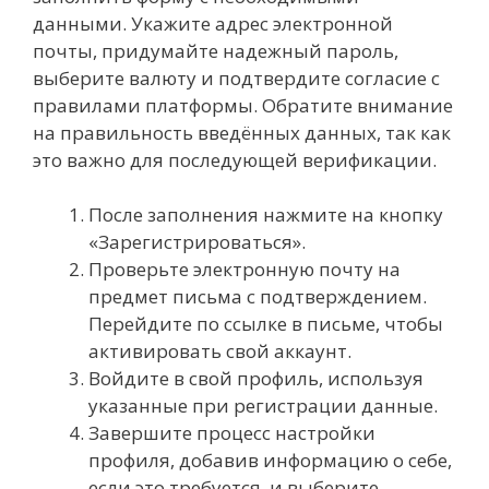
данными. Укажите адрес электронной
почты, придумайте надежный пароль,
выберите валюту и подтвердите согласие с
правилами платформы. Обратите внимание
на правильность введённых данных, так как
это важно для последующей верификации.
После заполнения нажмите на кнопку
«Зарегистрироваться».
Проверьте электронную почту на
предмет письма с подтверждением.
Перейдите по ссылке в письме, чтобы
активировать свой аккаунт.
Войдите в свой профиль, используя
указанные при регистрации данные.
Завершите процесс настройки
профиля, добавив информацию о себе,
если это требуется, и выберите