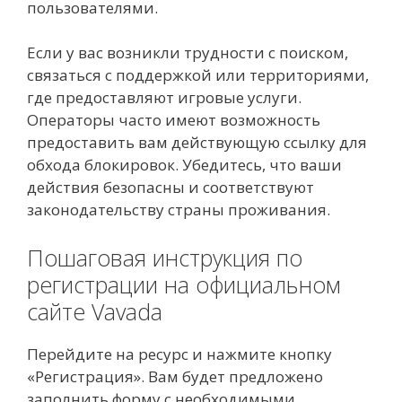
пользователями.
Если у вас возникли трудности с поиском,
связаться с поддержкой или территориями,
где предоставляют игровые услуги.
Операторы часто имеют возможность
предоставить вам действующую ссылку для
обхода блокировок. Убедитесь, что ваши
действия безопасны и соответствуют
законодательству страны проживания.
Пошаговая инструкция по
регистрации на официальном
сайте Vavada
Перейдите на ресурс и нажмите кнопку
«Регистрация». Вам будет предложено
заполнить форму с необходимыми