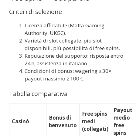
Criteri di selezione
Licenza affidabile (Malta Gaming
Authority, UKGC).
Varietà di slot collegate: più slot
disponibili, più possibilità di free spins.
Reputazione del supporto: risposta entro
24 h, assistenza in italiano.
Condizioni di bonus: wagering ≤ 30×,
payout massimo ≥ 100 €.
Tabella comparativa
Payout
Free spins
Bonus di
medio
Casinò
medi
benvenuto
free
(collegati)
spins