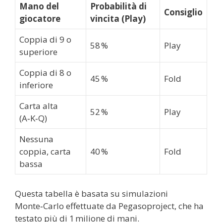
Mano del
Probabilità di
Consiglio
giocatore
vincita (Play)
Coppia di 9 o
58 %
Play
superiore
Coppia di 8 o
45 %
Fold
inferiore
Carta alta
52 %
Play
(A‑K‑Q)
Nessuna
coppia, carta
40 %
Fold
bassa
Questa tabella è basata su simulazioni
Monte‑Carlo effettuate da Pegasoproject, che ha
testato più di 1 milione di mani.