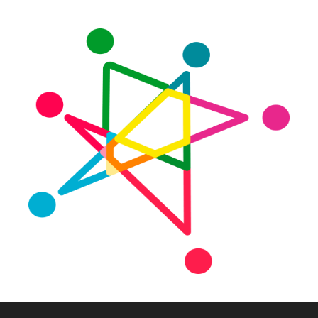
Saltar
al
contenido