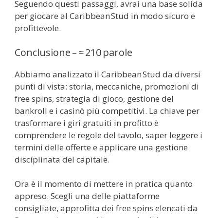
Seguendo questi passaggi, avrai una base solida
per giocare al Caribbean Stud in modo sicuro e
profittevole.
Conclusione – ≈ 210 parole
Abbiamo analizzato il Caribbean Stud da diversi
punti di vista: storia, meccaniche, promozioni di
free spins, strategia di gioco, gestione del
bankroll e i casinò più competitivi. La chiave per
trasformare i giri gratuiti in profitto è
comprendere le regole del tavolo, saper leggere i
termini delle offerte e applicare una gestione
disciplinata del capitale.
Ora è il momento di mettere in pratica quanto
appreso. Scegli una delle piattaforme
consigliate, approfitta dei free spins elencati da