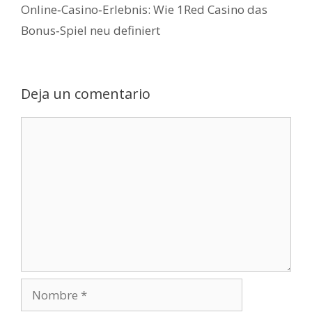
Online‑Casino‑Erlebnis: Wie 1Red Casino das
Bonus‑Spiel neu definiert
Deja un comentario
Comentario
Nombre