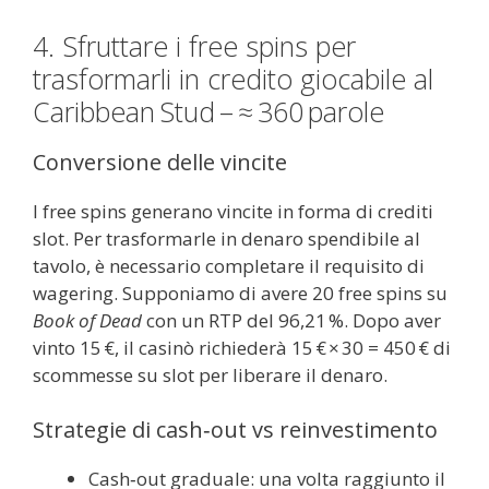
4. Sfruttare i free spins per
trasformarli in credito giocabile al
Caribbean Stud – ≈ 360 parole
Conversione delle vincite
I free spins generano vincite in forma di crediti
slot. Per trasformarle in denaro spendibile al
tavolo, è necessario completare il requisito di
wagering. Supponiamo di avere 20 free spins su
Book of Dead
con un RTP del 96,21 %. Dopo aver
vinto 15 €, il casinò richiederà 15 € × 30 = 450 € di
scommesse su slot per liberare il denaro.
Strategie di cash‑out vs reinvestimento
Cash‑out graduale: una volta raggiunto il