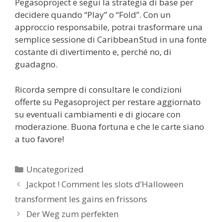
Pegasoproject e segui la strategia di base per
decidere quando “Play” o “Fold”. Con un
approccio responsabile, potrai trasformare una
semplice sessione di Caribbean Stud in una fonte
costante di divertimento e, perché no, di
guadagno.
Ricorda sempre di consultare le condizioni
offerte su Pegasoproject per restare aggiornato
su eventuali cambiamenti e di giocare con
moderazione. Buona fortuna e che le carte siano
a tuo favore!
Categorías
Uncategorized
Jackpot ! Comment les slots d’Halloween
transforment les gains en frissons
Der Weg zum perfekten