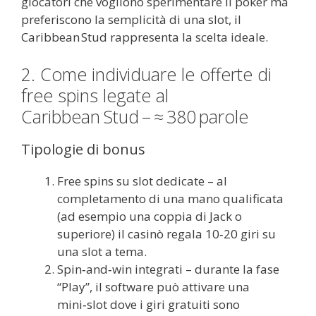
giocatori che vogliono sperimentare il poker ma
preferiscono la semplicità di una slot, il
Caribbean Stud rappresenta la scelta ideale.
2. Come individuare le offerte di
free spins legate al
Caribbean Stud – ≈ 380 parole
Tipologie di bonus
Free spins su slot dedicate – al
completamento di una mano qualificata
(ad esempio una coppia di Jack o
superiore) il casinò regala 10‑20 giri su
una slot a tema.
Spin‑and‑win integrati – durante la fase
“Play”, il software può attivare una
mini‑slot dove i giri gratuiti sono