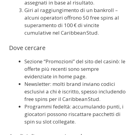
assegnati in base al risultato.
Giri al raggiungimento di un bankroll –
alcuni operatori offrono 50 free spins al
superamento di 100 € di vincite
cumulative nel Caribbean Stud.
Dove cercare
Sezione “Promozioni” del sito del casinò: le
offerte più recenti sono sempre
evidenziate in home page.
Newsletter: molti brand inviano codici
esclusivi a chi è iscritto, spesso includendo
free spins per il Caribbean Stud.
Programmi fedeltà: accumulando punti, i
giocatori possono riscattare pacchetti di
spin su slot collegate.