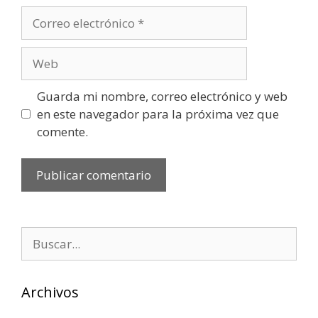
Correo
electrónico
Web
Guarda mi nombre, correo electrónico y web
en este navegador para la próxima vez que
comente.
Buscar:
Archivos