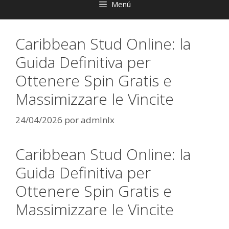
Menú
Caribbean Stud Online: la
Guida Definitiva per
Ottenere Spin Gratis e
Massimizzare le Vincite
24/04/2026
por
admlnlx
Caribbean Stud Online: la
Guida Definitiva per
Ottenere Spin Gratis e
Massimizzare le Vincite