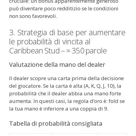
cruciale: un bonus apparentemente generoso
può diventare poco redditizio se le condizioni
non sono favorevoli.
3. Strategia di base per aumentare
le probabilità di vincita al
Caribbean Stud – ≈ 350 parole
Valutazione della mano del dealer
Il dealer scopre una carta prima della decisione
del giocatore. Se la carta è alta (A, K, Q, J, 10), la
probabilità che il dealer abbia una mano forte
aumenta. In questi casi, la regola d’oro è: fold se
la tua mano è inferiore a una coppia di 9.
Tabella di probabilità consigliata