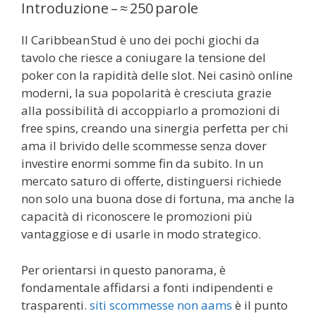
Introduzione – ≈ 250 parole
Il Caribbean Stud è uno dei pochi giochi da
tavolo che riesce a coniugare la tensione del
poker con la rapidità delle slot. Nei casinò online
moderni, la sua popolarità è cresciuta grazie
alla possibilità di accoppiarlo a promozioni di
free spins, creando una sinergia perfetta per chi
ama il brivido delle scommesse senza dover
investire enormi somme fin da subito. In un
mercato saturo di offerte, distinguersi richiede
non solo una buona dose di fortuna, ma anche la
capacità di riconoscere le promozioni più
vantaggiose e di usarle in modo strategico.
Per orientarsi in questo panorama, è
fondamentale affidarsi a fonti indipendenti e
trasparenti.
siti scommesse non aams
è il punto