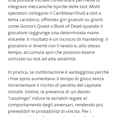
integrare meccaniche tipiche delle slot. Molti
operatori collegano il Caribbean Stud a slot a
tema caraibico, offrendo giri gratuiti su giochi
come Gonzo’s Quest o Book of Dead quando il
giocatore raggiunge una determinata mano
vincente. Il risultato è un incrocio di marketing: il
giocatore si diverte con il tavolo e, allo stesso
tempo, accumula spin che possono essere
utilizzati su slot ad alta volatilità.
In pratica, la combinazione è vantaggiosa perché
i free spins aumentano il tempo di gioco senza
incrementare il rischio di perdita del capitale
iniziale. Inoltre, la presenza di un dealer
“casalingo” riduce le variabili legate al
comportamento degli avversari, rendendo più
prevedibili le probabilità di vincita. Per i