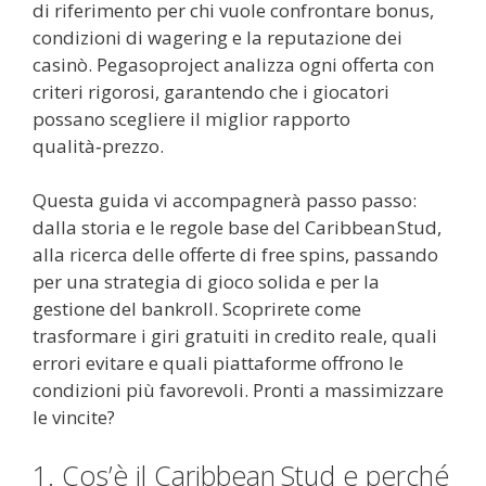
di riferimento per chi vuole confrontare bonus,
condizioni di wagering e la reputazione dei
casinò. Pegasoproject analizza ogni offerta con
criteri rigorosi, garantendo che i giocatori
possano scegliere il miglior rapporto
qualità‑prezzo.
Questa guida vi accompagnerà passo passo:
dalla storia e le regole base del Caribbean Stud,
alla ricerca delle offerte di free spins, passando
per una strategia di gioco solida e per la
gestione del bankroll. Scoprirete come
trasformare i giri gratuiti in credito reale, quali
errori evitare e quali piattaforme offrono le
condizioni più favorevoli. Pronti a massimizzare
le vincite?
1. Cos’è il Caribbean Stud e perché