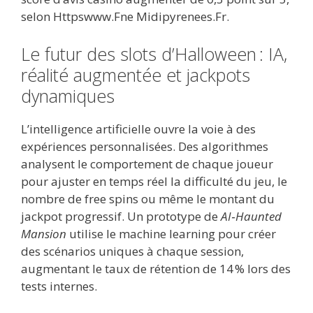
selon Httpswww.Fne Midipyrenees.Fr.
Le futur des slots d’Halloween : IA,
réalité augmentée et jackpots
dynamiques
L’intelligence artificielle ouvre la voie à des
expériences personnalisées. Des algorithmes
analysent le comportement de chaque joueur
pour ajuster en temps réel la difficulté du jeu, le
nombre de free spins ou même le montant du
jackpot progressif. Un prototype de
AI‑Haunted
Mansion
utilise le machine learning pour créer
des scénarios uniques à chaque session,
augmentant le taux de rétention de 14 % lors des
tests internes.