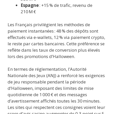
Espagne
: +15 % de trafic, revenu de
210 M €
Les Français privilégient les méthodes de
paiement instantanées : 48 % des dépôts sont
effectués via e‑wallets, 12 % via paiement crypto,
le reste par cartes bancaires. Cette préférence se
reflète dans les taux de conversion plus élevés
lors des promotions d’Halloween.
En termes de réglementation, l’Autorité
Nationale des Jeux (ANJ) a renforcé les exigences
de jeu responsable pendant la période
d’Halloween, imposant des limites de mise
quotidienne de 1 000 € et des messages
d’avertissement affichés toutes les 30 minutes.
Les sites qui respectent ces consignes voient leur
score d’avis casino augmenter de 0,3 point sur 5,