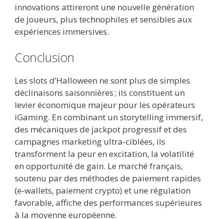
innovations attireront une nouvelle génération
de joueurs, plus technophiles et sensibles aux
expériences immersives.
Conclusion
Les slots d’Halloween ne sont plus de simples
déclinaisons saisonnières ; ils constituent un
levier économique majeur pour les opérateurs
iGaming. En combinant un storytelling immersif,
des mécaniques de jackpot progressif et des
campagnes marketing ultra‑ciblées, ils
transforment la peur en excitation, la volatilité
en opportunité de gain. Le marché français,
soutenu par des méthodes de paiement rapides
(e‑wallets, paiement crypto) et une régulation
favorable, affiche des performances supérieures
à la moyenne européenne.