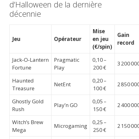
d’Halloween de la dernière
décennie
Mise
Gain
Jeu
Opérateur
en jeu
record
(€/spin)
Jack‑O‑Lantern
Pragmatic
0,10 –
3 200 00
Fortune
Play
200 €
Haunted
0,20 –
NetEnt
2 850 00
Treasure
100 €
Ghostly Gold
0,05 –
Play’n GO
2 400 00
Rush
150 €
Witch’s Brew
0,25 –
Microgaming
2 150 00
Mega
250 €