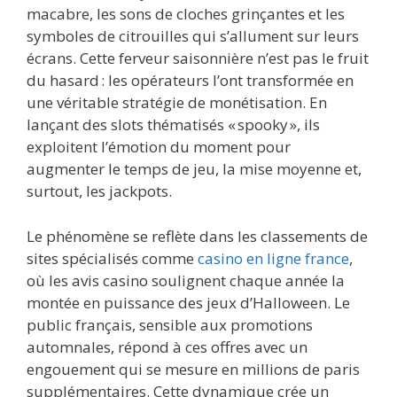
macabre, les sons de cloches grinçantes et les
symboles de citrouilles qui s’allument sur leurs
écrans. Cette ferveur saisonnière n’est pas le fruit
du hasard : les opérateurs l’ont transformée en
une véritable stratégie de monétisation. En
lançant des slots thématisés « spooky », ils
exploitent l’émotion du moment pour
augmenter le temps de jeu, la mise moyenne et,
surtout, les jackpots.
Le phénomène se reflète dans les classements de
sites spécialisés comme
casino en ligne france
,
où les avis casino soulignent chaque année la
montée en puissance des jeux d’Halloween. Le
public français, sensible aux promotions
automnales, répond à ces offres avec un
engouement qui se mesure en millions de paris
supplémentaires. Cette dynamique crée un