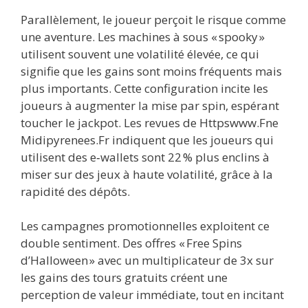
Parallèlement, le joueur perçoit le risque comme
une aventure. Les machines à sous « spooky »
utilisent souvent une volatilité élevée, ce qui
signifie que les gains sont moins fréquents mais
plus importants. Cette configuration incite les
joueurs à augmenter la mise par spin, espérant
toucher le jackpot. Les revues de Httpswww.Fne
Midipyrenees.Fr indiquent que les joueurs qui
utilisent des e‑wallets sont 22 % plus enclins à
miser sur des jeux à haute volatilité, grâce à la
rapidité des dépôts.
Les campagnes promotionnelles exploitent ce
double sentiment. Des offres « Free Spins
d’Halloween » avec un multiplicateur de 3x sur
les gains des tours gratuits créent une
perception de valeur immédiate, tout en incitant