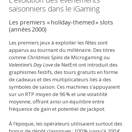
saisonniers dans le iGaming
Les premiers « holiday‑themed » slots
(années 2000)
Les premiers jeux à exploiter les fêtes sont
apparus au tournant du millénaire. Des titres
comme
Christmas Spins
de Microgaming ou
Valentine’s Day Love
de NetEnt ont introduit des
graphismes festifs, des tours gratuits en forme
de cadeaux et des multiplicateurs liés à des
symboles de saison. Ces machines s’appuyaient
sur un RTP moyen de 96 % et une volatilité
moyenne, offrant ainsi un équilibre entre
fréquence de gain et potentiel de jackpot.
À l’époque, les opérateurs utilisaient surtout des
bonus de dépôt classiques : 100 % jusqu’à 200 €,