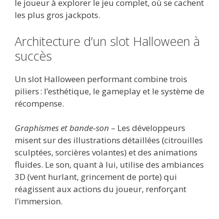
le joueur à explorer le jeu complet, où se cachent
les plus gros jackpots.
Architecture d’un slot Halloween à
succès
Un slot Halloween performant combine trois
piliers : l’esthétique, le gameplay et le système de
récompense.
Graphismes et bande‑son
– Les développeurs
misent sur des illustrations détaillées (citrouilles
sculptées, sorcières volantes) et des animations
fluides. Le son, quant à lui, utilise des ambiances
3D (vent hurlant, grincement de porte) qui
réagissent aux actions du joueur, renforçant
l’immersion.