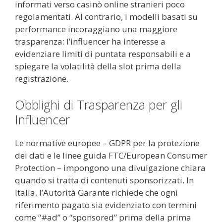
informati verso casinò online stranieri poco
regolamentati. Al contrario, i modelli basati su
performance incoraggiano una maggiore
trasparenza: l’influencer ha interesse a
evidenziare limiti di puntata responsabili e a
spiegare la volatilità della slot prima della
registrazione.
Obblighi di Trasparenza per gli
Influencer
Le normative europee – GDPR per la protezione
dei dati e le linee guida FTC/European Consumer
Protection – impongono una divulgazione chiara
quando si tratta di contenuti sponsorizzati. In
Italia, l’Autorità Garante richiede che ogni
riferimento pagato sia evidenziato con termini
come “#ad” o “sponsored” prima della prima