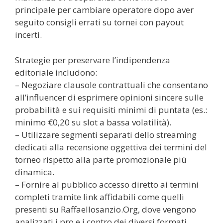
principale per cambiare operatore dopo aver
seguito consigli errati su tornei con payout
incerti.
Strategie per preservare l’indipendenza
editoriale includono:
– Negoziare clausole contrattuali che consentano
all’influencer di esprimere opinioni sincere sulle
probabilità e sui requisiti minimi di puntata (es.:
minimo €0,20 su slot a bassa volatilità).
– Utilizzare segmenti separati dello streaming
dedicati alla recensione oggettiva dei termini del
torneo rispetto alla parte promozionale più
dinamica.
– Fornire al pubblico accesso diretto ai termini
completi tramite link affidabili come quelli
presenti su Raffaellosanzio.Org, dove vengono
analizzati i pro e i contro dei diversi formati