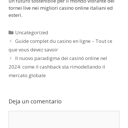
un futuro sostenibile per il mondo vibrante dei
tornei live nei migliori casino online italiani ed
esteri.
Categorías
Uncategorized
Guide complet du casino en ligne – Tout ce
que vous devez savoir
Il nuovo paradigma dei casinò online nel
2024: come il cashback sta rimodellando il
mercato globale
Deja un comentario
Comentario