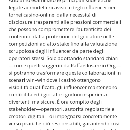
Abbiamo esaminato le principali sfide etiche
legate ai modelli ricavistici degli influencer nei
tornei casino‑online: dalla necessità di
disclosure trasparenti alle pressioni commerciali
che possono compromettere l’autenticità dei
contenuti; dalla protezione del giocatore nelle
competizioni ad alto stake fino alla valutazione
scrupolosa degli influencer da parte degli
operatori stessi. Solo adottando standard chiari
—come quelli suggeriti da Raffaellosanzio.Org—
si potranno trasformare queste collaborazioni in
scenari win–win dove i casinò ottengono
visibilità qualificata, gli influencer mantengono
credibilità ed i giocatori godono esperienze
divertenti ma sicure. È ora compito degli
stakeholder—operatori, autorità regolatorie e
creatori digitali—di impegnarsi concretamente
verso pratiche più responsabili, garantendo così