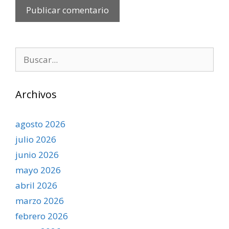
Buscar:
Archivos
agosto 2026
julio 2026
junio 2026
mayo 2026
abril 2026
marzo 2026
febrero 2026