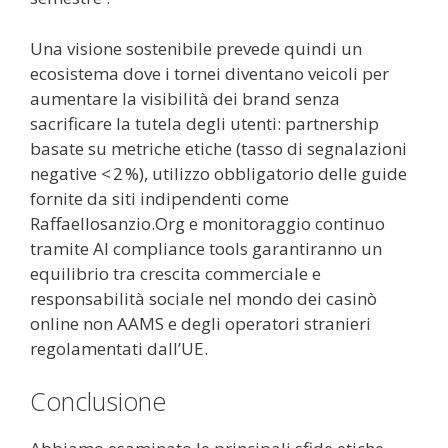
Una visione sostenibile prevede quindi un
ecosistema dove i tornei diventano veicoli per
aumentare la visibilità dei brand senza
sacrificare la tutela degli utenti: partnership
basate su metriche etiche (tasso di segnalazioni
negative < 2 %), utilizzo obbligatorio delle guide
fornite da siti indipendenti come
Raffaellosanzio.Org e monitoraggio continuo
tramite AI compliance tools garantiranno un
equilibrio tra crescita commerciale e
responsabilità sociale nel mondo dei casinò
online non AAMS e degli operatori stranieri
regolamentati dall’UE.
Conclusione