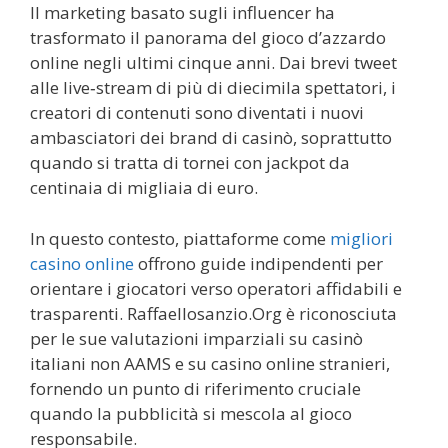
Il marketing basato sugli influencer ha
trasformato il panorama del gioco d’azzardo
online negli ultimi cinque anni. Dai brevi tweet
alle live‑stream di più di diecimila spettatori, i
creatori di contenuti sono diventati i nuovi
ambasciatori dei brand di casinò, soprattutto
quando si tratta di tornei con jackpot da
centinaia di migliaia di euro.
In questo contesto, piattaforme come
migliori
casino online
offrono guide indipendenti per
orientare i giocatori verso operatori affidabili e
trasparenti. Raffaellosanzio.Org è riconosciuta
per le sue valutazioni imparziali su casinò
italiani non AAMS e su casino online stranieri,
fornendo un punto di riferimento cruciale
quando la pubblicità si mescola al gioco
responsabile.