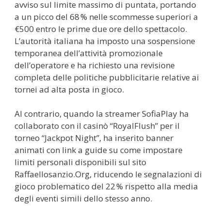
avviso sul limite massimo di puntata, portando
a un picco del 68 % nelle scommesse superiori a
€500 entro le prime due ore dello spettacolo.
L’autorità italiana ha imposto una sospensione
temporanea dell’attività promozionale
dell’operatore e ha richiesto una revisione
completa delle politiche pubblicitarie relative ai
tornei ad alta posta in gioco.
Al contrario, quando la streamer SofiaPlay ha
collaborato con il casinò “RoyalFlush” per il
torneo “Jackpot Night”, ha inserito banner
animati con link a guide su come impostare
limiti personali disponibili sul sito
Raffaellosanzio.Org, riducendo le segnalazioni di
gioco problematico del 22 % rispetto alla media
degli eventi simili dello stesso anno.