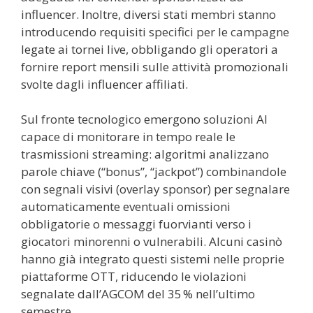
influencer. Inoltre, diversi stati membri stanno
introducendo requisiti specifici per le campagne
legate ai tornei live, obbligando gli operatori a
fornire report mensili sulle attività promozionali
svolte dagli influencer affiliati.
Sul fronte tecnologico emergono soluzioni AI
capace di monitorare in tempo reale le
trasmissioni streaming: algoritmi analizzano
parole chiave (“bonus”, “jackpot”) combinandole
con segnali visivi (overlay sponsor) per segnalare
automaticamente eventuali omissioni
obbligatorie o messaggi fuorvianti verso i
giocatori minorenni o vulnerabili. Alcuni casinò
hanno già integrato questi sistemi nelle proprie
piattaforme OTT, riducendo le violazioni
segnalate dall’AGCOM del 35 % nell’ultimo
semestre .