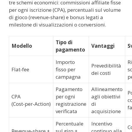
tre schemi economici: commissioni affiliate fisse
per ogni iscrizione (CPA), percentuali sul volume
di gioco (revenue‑share) e bonus legati a
milestone di visualizzazioni o conversioni.
Tipo di
Modello
Vantaggi
S
pagamento
Importo
R
Prevedibilità
Flat‑fee
fisso per
s
dei costi
campagna
p
Pagamento
Allineamento
Po
CPA
per ogni
agli obiettivi
c
(Cost‑per‑Action)
registrazione
di
fa
verificata
acquisizione
Percentuale
Incentivo
C
Revenue‑share +
sul giro +
continuo alla