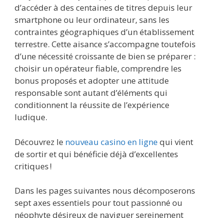
d’accéder à des centaines de titres depuis leur
smartphone ou leur ordinateur, sans les
contraintes géographiques d’un établissement
terrestre. Cette aisance s’accompagne toutefois
d’une nécessité croissante de bien se préparer :
choisir un opérateur fiable, comprendre les
bonus proposés et adopter une attitude
responsable sont autant d’éléments qui
conditionnent la réussite de l’expérience
ludique.
Découvrez le
nouveau casino en ligne
qui vient
de sortir et qui bénéficie déjà d’excellentes
critiques !
Dans les pages suivantes nous décomposerons
sept axes essentiels pour tout passionné ou
néophyte désireux de naviguer sereinement