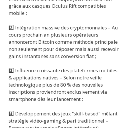
grâce aux casques Oculus Rift compatibles
mobile ;
2️⃣ Intégration massive des cryptomonnaies – Au
cours prochain an plusieurs opérateurs
annonceront Bitcoin comme méthode principale
non seulement pour déposer mais aussi recevoir
gains instantanés sans conversion fiat ;
3️⃣ Influence croissante des plateformes mobiles
& applications natives – Selon notre veille
technologique plus de 80 % des nouvelles
inscriptions proviendront exclusivement via
smartphone dès leur lancement ;
4️⃣ Développement des jeux “skill‑based” mêlant
stratégie vidéo‑gaming & pari traditionnel –
Pensez aux tournois eSports intégrés où