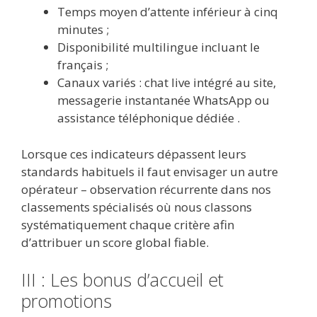
Temps moyen d’attente inférieur à cinq
minutes ;
Disponibilité multilingue incluant le
français ;
Canaux variés : chat live intégré au site,
messagerie instantanée WhatsApp ou
assistance téléphonique dédiée .
Lorsque ces indicateurs dépassent leurs
standards habituels il faut envisager un autre
opérateur – observation récurrente dans nos
classements spécialisés où nous classons
systématiquement chaque critère afin
d’attribuer un score global fiable.
III : Les bonus d’accueil et
promotions