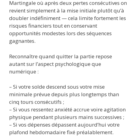
Martingale où après deux pertes consécutives on
revient simplement à la mise initiale plutôt qu’à
doubler indéfiniment — cela limite fortement les
risques financiers tout en conservant
opportunités modestes lors des séquences
gagnantes.
Reconnaître quand quitter la partie repose
autant sur l’aspect psychologique que
numérique :
– Si votre solde descend sous votre mise
minimale prévue depuis plus longtemps than
cinq tours consécutifs ;
– Si vous ressentez anxiété accrue voire agitation
physique pendant plusieurs mains successives ;
– Si vos dépenses dépassent aujourd’hui votre
plafond hebdomadaire fixé préalablement.