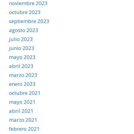
noviembre 2023
octubre 2023
septiembre 2023
agosto 2023
julio 2023
junio 2023
mayo 2023
abril 2023
marzo 2023
enero 2023
octubre 2021
mayo 2021
abril 2021
marzo 2021
febrero 2021