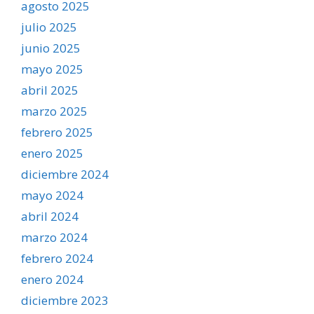
agosto 2025
julio 2025
junio 2025
mayo 2025
abril 2025
marzo 2025
febrero 2025
enero 2025
diciembre 2024
mayo 2024
abril 2024
marzo 2024
febrero 2024
enero 2024
diciembre 2023