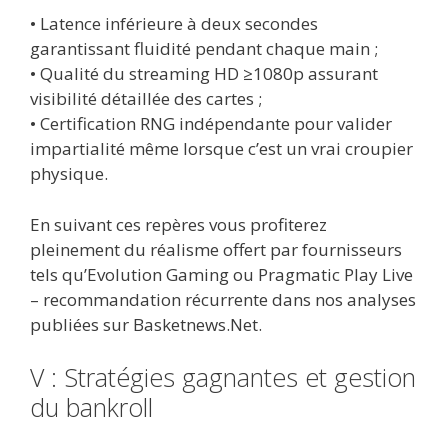
• Latence inférieure à deux secondes
garantissant fluidité pendant chaque main ;
• Qualité du streaming HD ≥1080p assurant
visibilité détaillée des cartes ;
• Certification RNG indépendante pour valider
impartialité même lorsque c’est un vrai croupier
physique.
En suivant ces repères vous profiterez
pleinement du réalisme offert par fournisseurs
tels qu’Evolution Gaming ou Pragmatic Play Live
– recommandation récurrente dans nos analyses
publiées sur Basketnews.Net.
V : Stratégies gagnantes et gestion
du bankroll