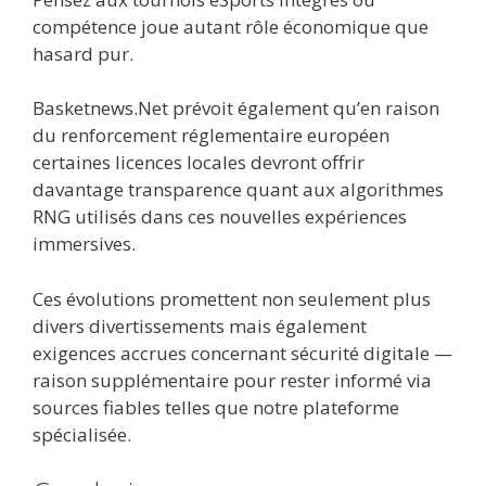
compétence joue autant rôle économique que
hasard pur.
Basketnews.Net prévoit également qu’en raison
du renforcement réglementaire européen
certaines licences locales devront offrir
davantage transparence quant aux algorithmes
RNG utilisés dans ces nouvelles expériences
immersives.
Ces évolutions promettent non seulement plus
divers divertissements mais également
exigences accrues concernant sécurité digitale —
raison supplémentaire pour rester informé via
sources fiables telles que notre plateforme
spécialisée.