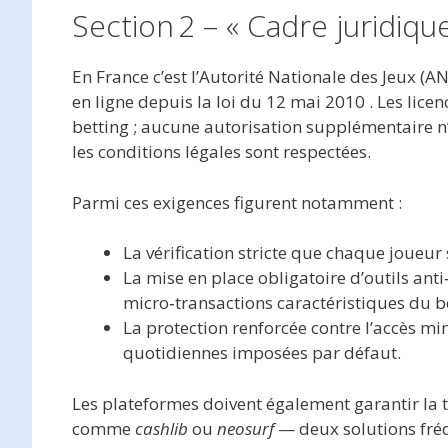
Section 2 – « Cadre juridiqu
En France c’est l’Autorité Nationale des Jeux (A
en ligne depuis la loi du 12 mai 2010 . Les licen
betting ; aucune autorisation supplémentaire n’
les conditions légales sont respectées.
Parmi ces exigences figurent notamment :
La vérification stricte que chaque joueur 
La mise en place obligatoire d’outils an
micro‑transactions caractéristiques du bet
La protection renforcée contre l’accès mi
quotidiennes imposées par défaut.
Les plateformes doivent également garantir la t
comme
cashlib
ou
neosurf
— deux solutions fr