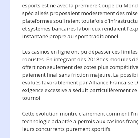
esports est né avec la première Coupe du Mon
spécialisés proposaient modestement des mises 
plateformes souffraient toutefois d’infrastructur
et systèmes bancaires laborieux rendaient l’ex
instantané propre au sport traditionnel.
Les casinos en ligne ont pu dépasser ces limites 
robustes. En intégrant dès 2018des modules déd
offert non seulement des cotes plus compétitiv
paiement final sans friction majeure. La possi
évalués favorablement par Alliance Francaise 
exigence excessive a séduit particulièrement ce 
tournoi.
Cette évolution montre clairement comment l’i
technologie adaptée a permis aux casinos fran
leurs concurrents purement sportifs.