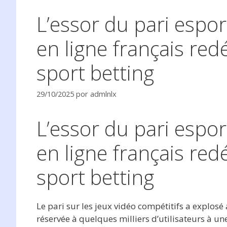
L’essor du pari espo
en ligne français red
sport betting
29/10/2025
por
admlnlx
L’essor du pari espo
en ligne français red
sport betting
Le pari sur les jeux vidéo compétitifs a explos
réservée à quelques milliers d’utilisateurs à un