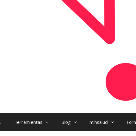
C
Herramientas
Blog
mihsalud
Form