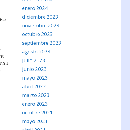
enero 2024
diciembre 2023
ive
noviembre 2023
octubre 2023
septiembre 2023
s
agosto 2023
nt
julio 2023
u’au
junio 2023
x
mayo 2023
abril 2023
marzo 2023
enero 2023
octubre 2021
mayo 2021
abril 2021