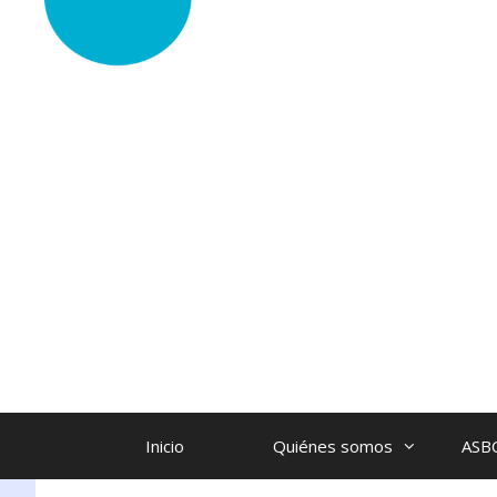
Inicio
Quiénes somos
ASB